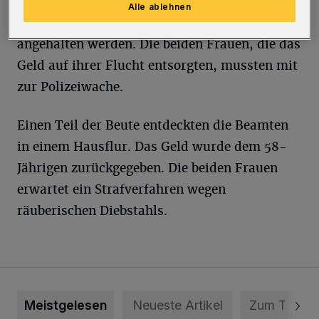
festhalten konnte, flüchtete die jüngere Frau
Alle ablehnen
mit einem Taxi. Dies konnte von der Polizei
angehalten werden. Die beiden Frauen, die das
Geld auf ihrer Flucht entsorgten, mussten mit
zur Polizeiwache.
Einen Teil der Beute entdeckten die Beamten
in einem Hausflur. Das Geld wurde dem 58-
Jährigen zurückgegeben. Die beiden Frauen
erwartet ein Strafverfahren wegen
räuberischen Diebstahls.
Meistgelesen
Neueste Artikel
Zum Thema