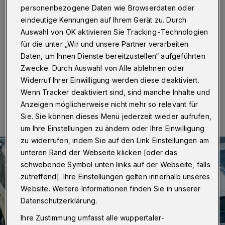
personenbezogene Daten wie Browserdaten oder
Wuppertal
·
Der Mann sprach die beiden Frauen (38
und 51 Jahre) an und bat um Hilfe. Als er sein
eindeutige Kennungen auf Ihrem Gerät zu. Durch
Portemonnaie öffnete, um einen Zettel herauszuholen,
Auswahl von OK aktivieren Sie Tracking-Technologien
griff eine der Frauen zu und schnappte sich mehrere
für die unter „Wir und unsere Partner verarbeiten
hundert Euro.
Daten, um Ihnen Dienste bereitzustellen“ aufgeführten
Zwecke. Durch Auswahl von Alle ablehnen oder
Widerruf Ihrer Einwilligung werden diese deaktiviert.
15.09.2016 , 11:16 Uhr
Eine Minute Lesezeit
Wenn Tracker deaktiviert sind, sind manche Inhalte und
Anzeigen möglicherweise nicht mehr so relevant für
Sie. Sie können dieses Menü jederzeit wieder aufrufen,
um Ihre Einstellungen zu ändern oder Ihre Einwilligung
zu widerrufen, indem Sie auf den Link Einstellungen am
unteren Rand der Webseite klicken [oder das
schwebende Symbol unten links auf der Webseite, falls
zutreffend]. Ihre Einstellungen gelten innerhalb unseres
Website. Weitere Informationen finden Sie in unserer
Datenschutzerklärung.
Ihre Zustimmung umfasst alle wuppertaler-