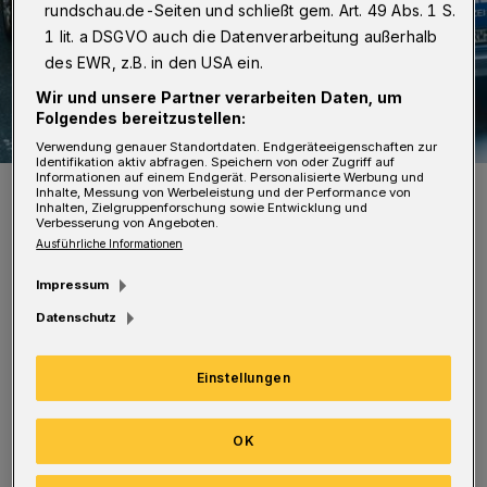
rundschau.de-Seiten und schließt gem. Art. 49 Abs. 1 S.
1 lit. a DSGVO auch die Datenverarbeitung außerhalb
des EWR, z.B. in den USA ein.
Wir und unsere Partner verarbeiten Daten, um
Folgendes bereitzustellen:
Verwendung genauer Standortdaten. Endgeräteeigenschaften zur
Identifikation aktiv abfragen. Speichern von oder Zugriff auf
Informationen auf einem Endgerät. Personalisierte Werbung und
Eine der Diebinnen flüchtete mit einem Taxi, das die Polizei jedoch
Inhalte, Messung von Werbeleistung und der Performance von
an der Hochstraße stoppen konnte.
Inhalten, Zielgruppenforschung sowie Entwicklung und
Verbesserung von Angeboten.
Foto: Claudia Otte
Ausführliche Informationen
Impressum
Datenschutz
A
nschließend flüchtete das Duo.
Einstellungen
Während der Bestohlene zusammen mit
OK
hilfsbereiten Zeugen die ältere Diebin