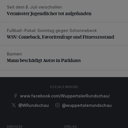
Seit dem 8. Juli verschollen
Vermisster Jugendlicher tot aufgefunden
Vermisster Jugendlicher tot aufgefunden
Fußball-Pokal: Sonntag gegen Schonnebeck
WSV: Comeback, Favoritenfrage und Fitnesszustand
WSV: Comeback, Favoritenfrage und Fitnesszustand
Barmen
Mann beschädigt Autos in Parkhaus
Mann beschädigt Autos in Parkhaus
SOZIALE MEDIEN
www.facebook.com/WuppertalerRundschau/
@WRundschau
@wuppertalerrundschau
SERVICES
VERLAG