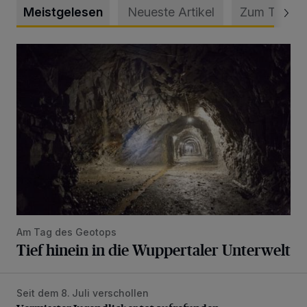
Meistgelesen
Neueste Artikel
Zum Thema
Tief hinein in die Wuppertaler Unterwelt
Am Tag des Geotops
Tief hinein in die Wuppertaler Unterwelt
Seit dem 8. Juli verschollen
Vermisster Jugendlicher tot aufgefunden