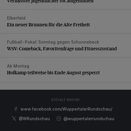
Vermisster Jugendlicher tot aufgefunden
Elberfeld
Ein neuer Brunnen für die Alte Freiheit
Ein neuer Brunnen für die Alte Freiheit
Fußball-Pokal: Sonntag gegen Schonnebeck
WSV: Comeback, Favoritenfrage und Fitnesszustand
WSV: Comeback, Favoritenfrage und Fitnesszustand
Ab Montag
Hofkamp teilweise bis Ende August gesperrt
Hofkamp teilweise bis Ende August gesperrt
SOZIALE MEDIEN
www.facebook.com/WuppertalerRundschau/
@WRundschau
@wuppertalerrundschau