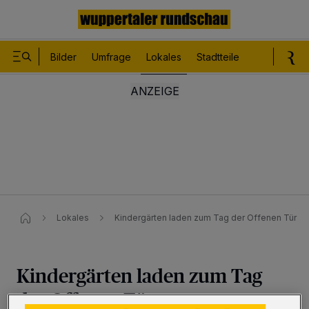
Bilder
Umfrage
Lokales
Stadtteile
Sport
Le
Lokales
Kindergärten laden zum Tag der Offenen Tür
Kindergärten laden zum Tag
der Offenen Tür