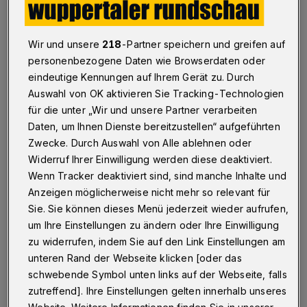
Wuppertal
·
Zum 13. Mal findet der "Tag der offenen
Tür" statt, an dem auch in diesem Jahr fast alle
Wir und unsere
218
-Partner speichern und greifen auf
Wuppertaler Tageseinrichtungen für Kinder teilnehmen.
personenbezogene Daten wie Browserdaten oder
Am Dienstag (20. September) von 14 bis 16 Uhr sind
eindeutige Kennungen auf Ihrem Gerät zu. Durch
alle kleinen Wuppertaler, die das dritte Lebensjahr noch
nicht vollendet haben, sowie deren Eltern und
Auswahl von OK aktivieren Sie Tracking-Technologien
Geschwister eingeladen.
für die unter „Wir und unsere Partner verarbeiten
Daten, um Ihnen Dienste bereitzustellen“ aufgeführten
Zwecke. Durch Auswahl von Alle ablehnen oder
Widerruf Ihrer Einwilligung werden diese deaktiviert.
14.09.2016 , 14:25 Uhr
Eine Minute Lesezeit
Wenn Tracker deaktiviert sind, sind manche Inhalte und
Anzeigen möglicherweise nicht mehr so relevant für
Sie. Sie können dieses Menü jederzeit wieder aufrufen,
um Ihre Einstellungen zu ändern oder Ihre Einwilligung
zu widerrufen, indem Sie auf den Link Einstellungen am
unteren Rand der Webseite klicken [oder das
schwebende Symbol unten links auf der Webseite, falls
"Der Tag der Offenen Tür bietet den Eltern
zutreffend]. Ihre Einstellungen gelten innerhalb unseres