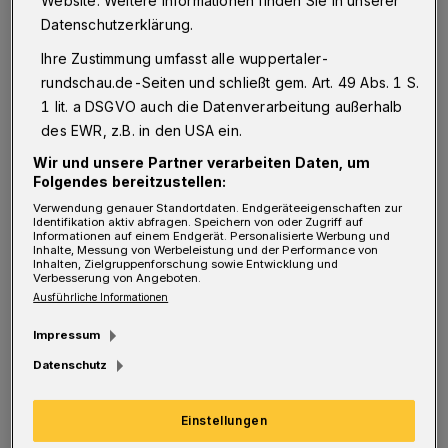
Website. Weitere Informationen finden Sie in unserer
Hilfe bei der Wahl der ,richtigen' Einrichtung.
Datenschutzerklärung.
In Wuppertal gibt es die unterschiedlichsten
Ihre Zustimmung umfasst alle wuppertaler-
Betreuungsangebote: Es gibt unterschiedliche
rundschau.de-Seiten und schließt gem. Art. 49 Abs. 1 S.
Träger, unterschiedlich große Einrichtungen,
1 lit. a DSGVO auch die Datenverarbeitung außerhalb
unterschiedliche pädagogische Konzepte,
des EWR, z.B. in den USA ein.
differenzierten Öffnungszeiten und
Wir und unsere Partner verarbeiten Daten, um
Folgendes bereitzustellen:
verschiedene Altersstrukturen. Die Eltern
Verwendung genauer Standortdaten. Endgeräteeigenschaften zur
haben die Möglichkeit, Fragen zu stellen,
Identifikation aktiv abfragen. Speichern von oder Zugriff auf
Informationen auf einem Endgerät. Personalisierte Werbung und
Eindrücke zu sammeln und bei Bedarf einen
Inhalte, Messung von Werbeleistung und der Performance von
Inhalten, Zielgruppenforschung sowie Entwicklung und
weiteren Besuchstermin zu vereinbaren. Das
Verbesserung von Angeboten.
Ausführliche Informationen
ermöglicht den Eltern, eine sichere
Einrichtungswahl für ihr Kind zu treffen", so
Impressum
Sozialdezernent Dr. Stefan Kühn.
Datenschutz
Viele Eltern nutzen den Tag der offenen Tür
Einstellungen