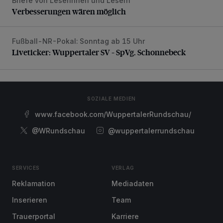
Briefe von Leserinnen und Lesern
Verbesserungen wären möglich
Verbesserungen wären möglich
Fußball-NR-Pokal: Sonntag ab 15 Uhr
Liveticker: Wuppertaler SV – SpVg. Schonnebeck
Liveticker: Wuppertaler SV – SpVg. Schonnebeck
SOZIALE MEDIEN
www.facebook.com/WuppertalerRundschau/
@WRundschau
@wuppertalerrundschau
SERVICES
VERLAG
Reklamation
Mediadaten
Inserieren
Team
Trauerportal
Karriere