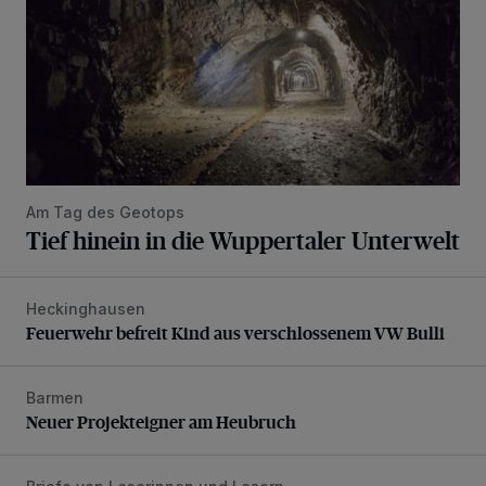
Am Tag des Geotops
Tief hinein in die Wuppertaler Unterwelt
Heckinghausen
Feuerwehr befreit Kind aus verschlossenem VW Bulli
Feuerwehr befreit Kind aus verschlossenem VW Bulli
Barmen
Neuer Projekteigner am Heubruch
Neuer Projekteigner am Heubruch