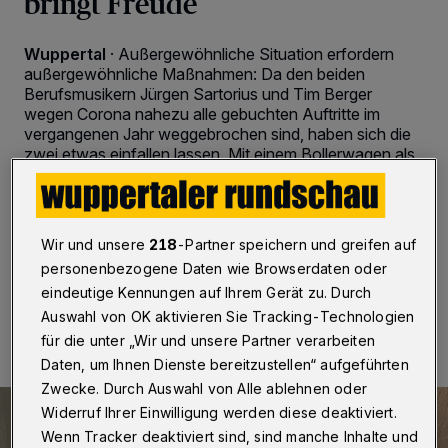
bringt Freude
Wuppertal
·
Außergewöhnliche Situation erfordern
außergewöhnliche Maßnahmen: Da den beiden
Berufsmusikern Jürgen Sartorius und Tim Berger
wegen Corona nahezu alle gebuchten Auftritte im
vergangenen Jahr weggebrochen sind, haben sich die
zwei etwas einfallen lassen. Mit einem Bollerwagen als
mobile Bühne tritt das Duo nun unter anderem in
Altenheimen im Aufzug hinter einer in der Tür
angebrachten Plexiglas-Schutzwand auf.
Wir und unsere
218
-Partner speichern und greifen auf
personenbezogene Daten wie Browserdaten oder
eindeutige Kennungen auf Ihrem Gerät zu. Durch
30.01.2021 , 18:00 Uhr
2 Minuten Lesezeit
Auswahl von OK aktivieren Sie Tracking-Technologien
für die unter „Wir und unsere Partner verarbeiten
Daten, um Ihnen Dienste bereitzustellen“ aufgeführten
Zwecke. Durch Auswahl von Alle ablehnen oder
Widerruf Ihrer Einwilligung werden diese deaktiviert.
Wenn Tracker deaktiviert sind, sind manche Inhalte und