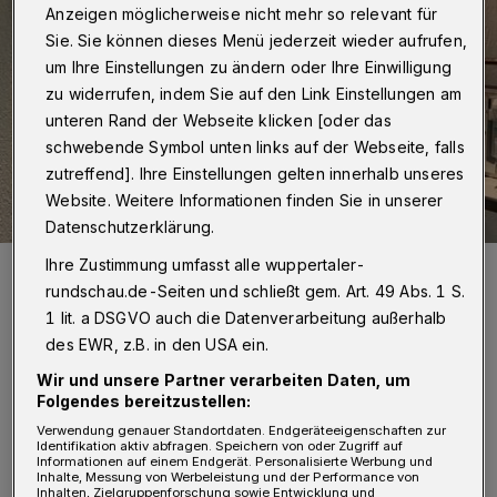
Anzeigen möglicherweise nicht mehr so relevant für
Sie. Sie können dieses Menü jederzeit wieder aufrufen,
um Ihre Einstellungen zu ändern oder Ihre Einwilligung
zu widerrufen, indem Sie auf den Link Einstellungen am
unteren Rand der Webseite klicken [oder das
schwebende Symbol unten links auf der Webseite, falls
zutreffend]. Ihre Einstellungen gelten innerhalb unseres
Website. Weitere Informationen finden Sie in unserer
Datenschutzerklärung.
Ihre Zustimmung umfasst alle wuppertaler-
Tim Berger (links) und Jürgen Sartorius fahren seit Ausbruch der
Corona-Pandemie mit einem Bollerwagen umher und machen
rundschau.de-Seiten und schließt gem. Art. 49 Abs. 1 S.
Musik.
1 lit. a DSGVO auch die Datenverarbeitung außerhalb
Foto: privat
des EWR, z.B. in den USA ein.
Wir und unsere Partner verarbeiten Daten, um
Folgendes bereitzustellen:
Verwendung genauer Standortdaten. Endgeräteeigenschaften zur
Identifikation aktiv abfragen. Speichern von oder Zugriff auf
Von Milka Vidovic
Informationen auf einem Endgerät. Personalisierte Werbung und
Inhalte, Messung von Werbeleistung und der Performance von
Inhalten, Zielgruppenforschung sowie Entwicklung und