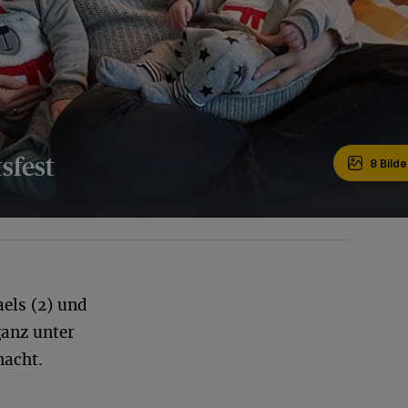
sfest
8 Bilde
aels (2) und
ganz unter
nacht.