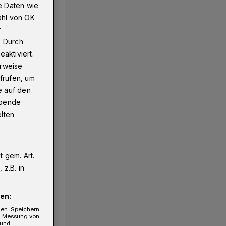
e Daten wie
ahl von OK
r
. Durch
aktiviert.
erweise
frufen, um
e auf den
ebende
elten
 gem. Art.
z.B. in
en:
gen. Speichern
e, Messung von
 und