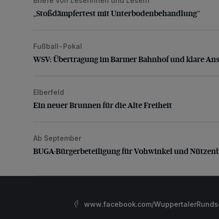
Briefe von Leserinnen und Lesern
„Stoßdämpfertest mit Unterbodenbehandlung“
„Stoßdämpfertest mit Unterbodenbehandlung“
Fußball-Pokal
WSV: Übertragung im Barmer Bahnhof und klare An
WSV: Übertragung im Barmer Bahnhof und klare An
Elberfeld
Ein neuer Brunnen für die Alte Freiheit
Ein neuer Brunnen für die Alte Freiheit
Ab September
BUGA-Bürgerbeteiligung für Vohwinkel und Nützenb
BUGA-Bürgerbeteiligung für Vohwinkel und Nützen
www.facebook.com/WuppertalerRunds