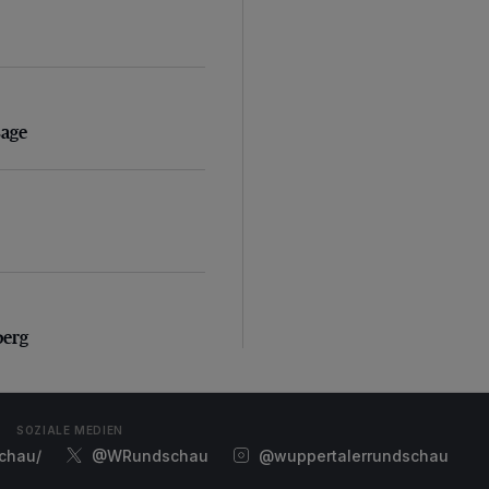
sage
sage
erg
berg
SOZIALE MEDIEN
chau/
@WRundschau
@wuppertalerrundschau