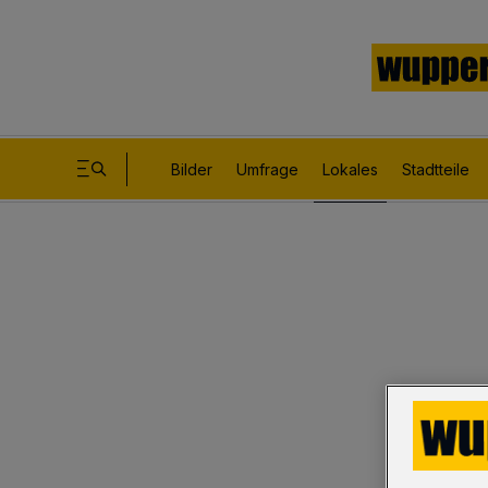
Bilder
Umfrage
Lokales
Stadtteile