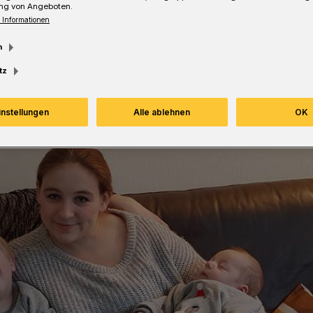
ng von Angeboten.
 Informationen
Lesezeit
m
tz
instellungen
Alle ablehnen
OK