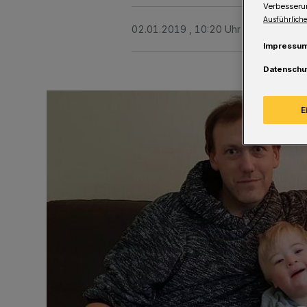
Verbesseru
Ausführliche
02.01.2019 , 10:20 Uhr
Eine Minute 
Impressu
Datenschu
E