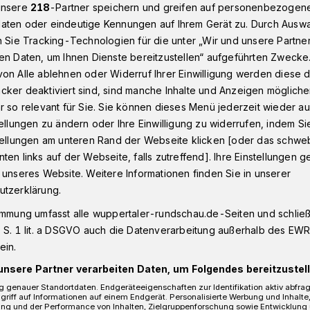
unsere
218
-Partner speichern und greifen auf personenbezogen
aten oder eindeutige Kennungen auf Ihrem Gerät zu. Durch Ausw
n Sie Tracking-Technologien für die unter „Wir und unsere Partne
gewinnt 300 Euro
en Daten, um Ihnen Dienste bereitzustellen“ aufgeführten Zwecke
on Alle ablehnen oder Widerruf Ihrer Einwilligung werden diese de
cker deaktiviert sind, sind manche Inhalte und Anzeigen möglich
r so relevant für Sie. Sie können dieses Menü jederzeit wieder au
tellungen zu ändern oder Ihre Einwilligung zu widerrufen, indem Si
zel gewinnt 300
stellungen am unteren Rand der Webseite klicken [oder das schw
ten links auf der Webseite, falls zutreffend]. Ihre Einstellungen g
 unseres Website. Weitere Informationen finden Sie in unserer
utzerklärung.
immung umfasst alle wuppertaler-rundschau.de-Seiten und schließt
 S. 1 lit. a DSGVO auch die Datenverarbeitung außerhalb des EWR, 
onnten wir das Herz der Familie hüpfen
ein.
letzten Sieg bei unserem Special mit der
unsere Partner verarbeiten Daten, um Folgendes bereitzustell
 genauer Standortdaten. Endgeräteeigenschaften zur Identifikation aktiv abfra
griff auf Informationen auf einem Endgerät. Personalisierte Werbung und Inhalt
ung und der Performance von Inhalten, Zielgruppenforschung sowie Entwicklung