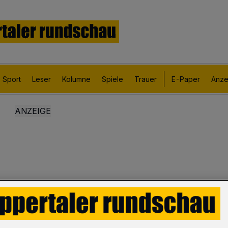
Sport
Leser
Kolumne
Spiele
Trauer
E-Paper
Anze