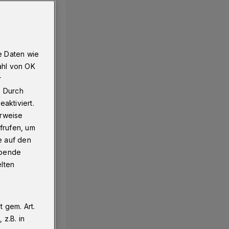
e Daten wie
ahl von OK
r
. Durch
aktiviert.
erweise
frufen, um
e auf den
ebende
elten
 gem. Art.
z.B. in