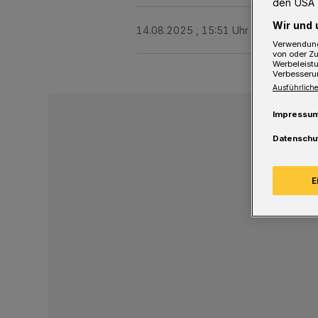
den USA 
Wir und 
14.08.2025 , 15:51 Uhr
2 Minuten Le
Verwendung
von oder Zu
Werbeleist
Verbesseru
Ausführliche
Impressu
Datenschu
E