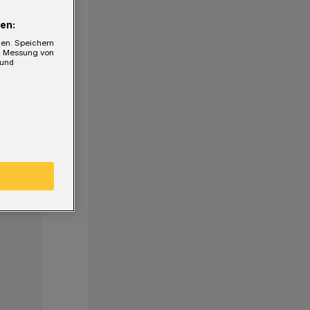
en:
gen. Speichern
e, Messung von
 und