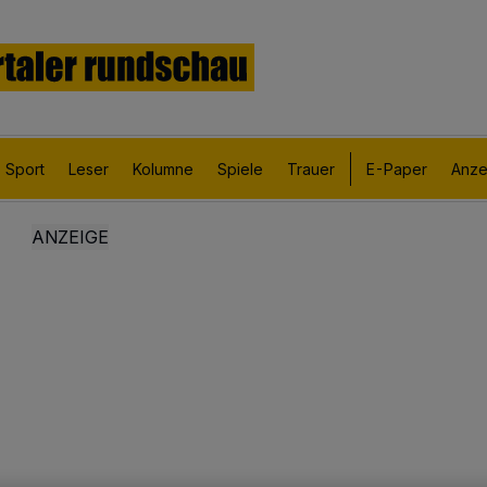
Sport
Leser
Kolumne
Spiele
Trauer
E-Paper
Anze