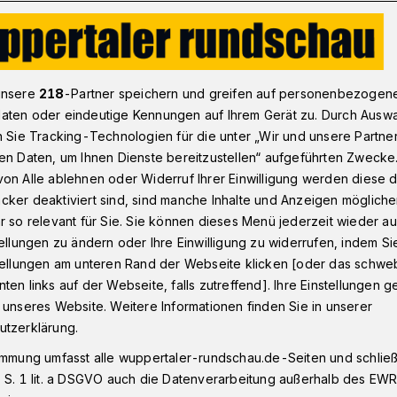
tt-PV-Anlage der WSW in Betrieb
unsere
218
-Partner speichern und greifen auf personenbezogen
aten oder eindeutige Kennungen auf Ihrem Gerät zu. Durch Ausw
n Sie Tracking-Technologien für die unter „Wir und unsere Partne
en Daten, um Ihnen Dienste bereitzustellen“ aufgeführten Zwecke
watt-PV-Anlage der
on Alle ablehnen oder Widerruf Ihrer Einwilligung werden diese de
cker deaktiviert sind, sind manche Inhalte und Anzeigen möglich
ieb
r so relevant für Sie. Sie können dieses Menü jederzeit wieder au
tellungen zu ändern oder Ihre Einwilligung zu widerrufen, indem Si
stellungen am unteren Rand der Webseite klicken [oder das schw
ten links auf der Webseite, falls zutreffend]. Ihre Einstellungen g
er Stadtwerke (WSW) haben auf den
 unseres Website. Weitere Informationen finden Sie in unserer
nlage (BRA) am Vohwinkeler Westring ihre
utzerklärung.
voltaik-Anlage installiert.
immung umfasst alle wuppertaler-rundschau.de-Seiten und schließt
 S. 1 lit. a DSGVO auch die Datenverarbeitung außerhalb des EWR, 