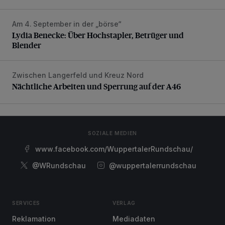
Am 4. September in der „börse“
Lydia Benecke: Über Hochstapler, Betrüger und Blender
Lydia Benecke: Über Hochstapler, Betrüger und
Blender
Zwischen Langerfeld und Kreuz Nord
Nächtliche Arbeiten und Sperrung auf der A46
Nächtliche Arbeiten und Sperrung auf der A46
SOZIALE MEDIEN
www.facebook.com/WuppertalerRundschau/
@WRundschau
@wuppertalerrundschau
SERVICES
VERLAG
Reklamation
Mediadaten