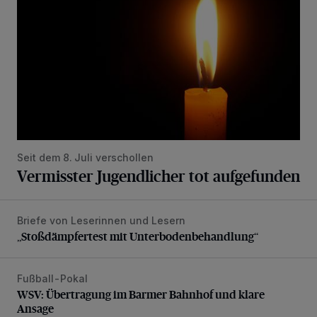
Seit dem 8. Juli verschollen
Vermisster Jugendlicher tot aufgefunden
Briefe von Leserinnen und Lesern
„Stoßdämpfertest mit Unterbodenbehandlung“
„Stoßdämpfertest mit Unterbodenbehandlung“
Fußball-Pokal
WSV: Übertragung im Barmer Bahnhof und klare Ansage
WSV: Übertragung im Barmer Bahnhof und klare
Ansage