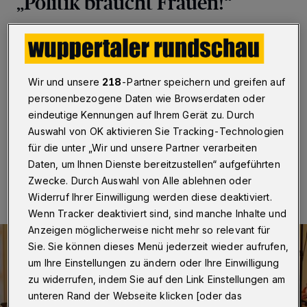
„Politik braucht Frauen!“
Wuppertal
·
Im Rahmen des Kooperationsprojekts
„Politik braucht Frauen! Komm in die Kommunalpolitik!“
lädt die Stabsstelle Gleichstellung und
Antidiskriminierung mit der Bergischen Volkshochschule
Wir und unsere
218
-Partner speichern und greifen auf
zu einer öffentlichen Podiumsdiskussion ein. Beginn ist
personenbezogene Daten wie Browserdaten oder
um 19 Uhr in der VHS an der Auer Schulstraße.
eindeutige Kennungen auf Ihrem Gerät zu. Durch
Auswahl von OK aktivieren Sie Tracking-Technologien
für die unter „Wir und unsere Partner verarbeiten
12.08.2025 , 16:15 Uhr
Eine Minute Lesezeit
Daten, um Ihnen Dienste bereitzustellen“ aufgeführten
Zwecke. Durch Auswahl von Alle ablehnen oder
Widerruf Ihrer Einwilligung werden diese deaktiviert.
Wenn Tracker deaktiviert sind, sind manche Inhalte und
Anzeigen möglicherweise nicht mehr so relevant für
Sie. Sie können dieses Menü jederzeit wieder aufrufen,
um Ihre Einstellungen zu ändern oder Ihre Einwilligung
zu widerrufen, indem Sie auf den Link Einstellungen am
unteren Rand der Webseite klicken [oder das