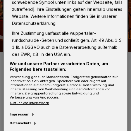
schwebende Symbol unten links auf der Webseite, falls
zutreffend]. Ihre Einstellungen gelten innerhalb unseres
Website. Weitere Informationen finden Sie in unserer
Datenschutzerklärung.
Ihre Zustimmung umfasst alle wuppertaler-
rundschau.de-Seiten und schließt gem. Art. 49 Abs. 1 S.
1 lit. a DSGVO auch die Datenverarbeitung außerhalb
des EWR, z.B. in den USA ein.
Auch im Stadtrat sind die Männer in der Mehrheit.
Wir und unsere Partner verarbeiten Daten, um
Foto: Christoph Petersen
Folgendes bereitzustellen:
Verwendung genauer Standortdaten. Endgeräteeigenschaften zur
Identifikation aktiv abfragen. Speichern von oder Zugriff auf
Informationen auf einem Endgerät. Personalisierte Werbung und
Inhalte, Messung von Werbeleistung und der Performance von
Inhalten, Zielgruppenforschung sowie Entwicklung und
M
Verbesserung von Angeboten.
it dabei sind Derya Altunok (CDU),
Ausführliche Informationen
Karlotta Blume (SPD), Diana Ertel (Die
Impressum
Linke), Dagmar Liste-Frinker (Bündnis 90/Die
Datenschutz
Grünen) und Vanessa Birsch (FDP). Durch den