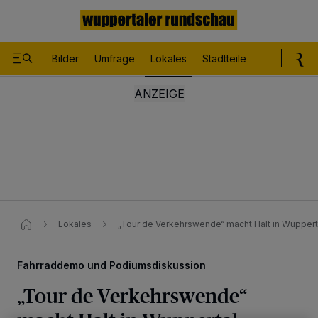
Bilder
Umfrage
Lokales
Stadtteile
Sport
Le
Lokales
„Tour de Verkehrswende“ macht Halt in Wuppert
Fahrraddemo und Podiumsdiskussion
„Tour de Verkehrswende“