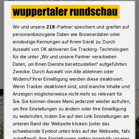
macht Halt in Wuppertal
Wuppertal
·
Das Bündnis „Mobiles Wuppertal“ und der
ADFC Wuppertal/Solingen organisieren im Rahmen der
Wir und unsere
218
-Partner speichern und greifen auf
„Tour de Verkehrswende“ eine Podiumsdiskussion zum
personenbezogene Daten wie Browserdaten oder
Thema „Zukunftsfähige Mobilität“.
eindeutige Kennungen auf Ihrem Gerät zu. Durch
Auswahl von OK aktivieren Sie Tracking-Technologien
für die unter „Wir und unsere Partner verarbeiten
13.08.2025 , 09:30 Uhr
Eine Minute Lesezeit
Daten, um Ihnen Dienste bereitzustellen“ aufgeführten
Zwecke. Durch Auswahl von Alle ablehnen oder
Widerruf Ihrer Einwilligung werden diese deaktiviert.
Wenn Tracker deaktiviert sind, sind manche Inhalte und
Anzeigen möglicherweise nicht mehr so relevant für
Sie. Sie können dieses Menü jederzeit wieder aufrufen,
um Ihre Einstellungen zu ändern oder Ihre Einwilligung
zu widerrufen, indem Sie auf den Link Einstellungen am
unteren Rand der Webseite klicken [oder das
schwebende Symbol unten links auf der Webseite, falls
zutreffend]. Ihre Einstellungen gelten innerhalb unseres