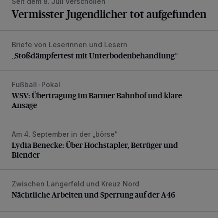
Seit dem 8. Juli verschollen
Vermisster Jugendlicher tot aufgefunden
Briefe von Leserinnen und Lesern
„Stoßdämpfertest mit Unterbodenbehandlung“
„Stoßdämpfertest mit Unterbodenbehandlung“
Fußball-Pokal
WSV: Übertragung im Barmer Bahnhof und klare Ansage
WSV: Übertragung im Barmer Bahnhof und klare
Ansage
Am 4. September in der „börse“
Lydia Benecke: Über Hochstapler, Betrüger und Blender
Lydia Benecke: Über Hochstapler, Betrüger und
Blender
Zwischen Langerfeld und Kreuz Nord
Nächtliche Arbeiten und Sperrung auf der A46
Nächtliche Arbeiten und Sperrung auf der A46