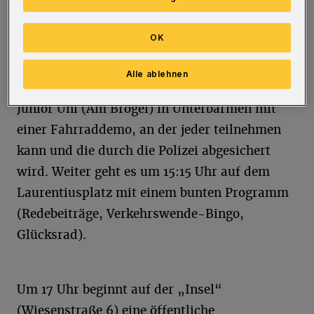
Deutschlandtour, um ein Zeichen für
klimafreundliche, sichere und gerechte
OK
Mobilität zu setzen.
Alle ablehnen
Das Programm startet um 14:45 Uhr an der
Junior Uni (Am Brögel) in Unterbarmen mit
einer Fahrraddemo, an der jeder teilnehmen
kann und die durch die Polizei abgesichert
wird. Weiter geht es um 15:15 Uhr auf dem
Laurentiusplatz mit einem bunten Programm
(Redebeiträge, Verkehrswende-Bingo,
Glücksrad).
Um 17 Uhr beginnt auf der „Insel“
(Wiesenstraße 6) eine öffentliche