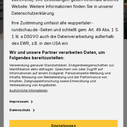
Website. Weitere Informationen finden Sie in unserer
Datenschutzerklärung.
Ihre Zustimmung umfasst alle wuppertaler-
rundschau.de-Seiten und schließt gem. Art. 49 Abs. 1 S.
1 lit. a DSGVO auch die Datenverarbeitung außerhalb
des EWR, z.B. in den USA ein.
Fahrraddemo auf der Talachse (Archivbild).
Foto: Christoph Petersen
Wir und unsere Partner verarbeiten Daten, um
Folgendes bereitzustellen:
Verwendung genauer Standortdaten. Endgeräteeigenschaften zur
Identifikation aktiv abfragen. Speichern von oder Zugriff auf
Informationen auf einem Endgerät. Personalisierte Werbung und
Inhalte, Messung von Werbeleistung und der Performance von
Inhalten, Zielgruppenforschung sowie Entwicklung und
A
Verbesserung von Angeboten.
m Sonntag (24. August 2025) kommt die
Ausführliche Informationen
bundesweite „Tour de Verkehrswende“
Impressum
von „Changing Cities“ mit dem Motto
Datenschutz
„Straßen fair teilen“ nach Wuppertal. Rund 30
Radlerinnen und Radler sind auf
Einstellungen