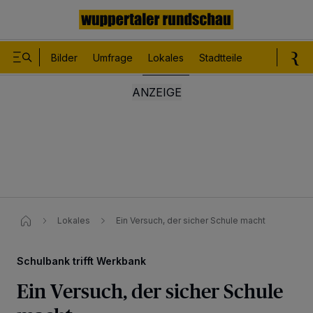
Bilder
Umfrage
Lokales
Stadtteile
Sport
Le
Lokales
Ein Versuch, der sicher Schule macht
Schulbank trifft Werkbank
Ein Versuch, der sicher Schule