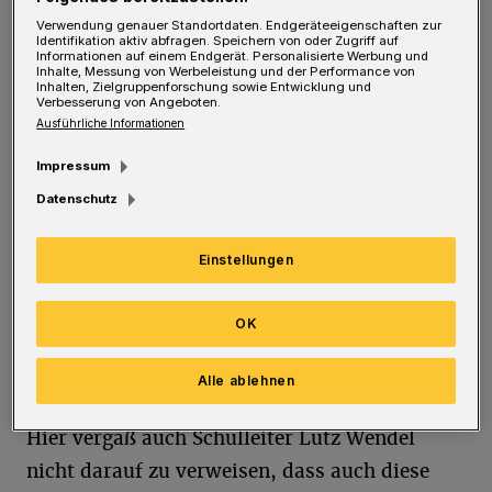
Studienorientierung (StuBo) an der
Verwendung genauer Standortdaten. Endgeräteeigenschaften zur
Identifikation aktiv abfragen. Speichern von oder Zugriff auf
Gesamtschule Uellendahl-Katernberg und
Informationen auf einem Endgerät. Personalisierte Werbung und
Inhalte, Messung von Werbeleistung und der Performance von
hatte sich direkt an die
Inhalten, Zielgruppenforschung sowie Entwicklung und
Verbesserung von Angeboten.
Kreishandwerkerschaft Solingen-Wuppertal
Ausführliche Informationen
gewendet. Dort rannte er offene Türen ein,
Impressum
"denn eine bessere Möglichkeit, Jugendliche
Datenschutz
für das Handwerk zu begeistern gibt es wohl
kaum", so Geschäftsführer Sascha Bomann.
Einstellungen
Und so traf man Mitte Januar bestens
vorbereitet in der neuen Aula der Schule auf
OK
rund 150 Schülerinnen und Schüler der achten
Klasse.
Alle ablehnen
Hier vergaß auch Schulleiter Lutz Wendel
nicht darauf zu verweisen, dass auch diese