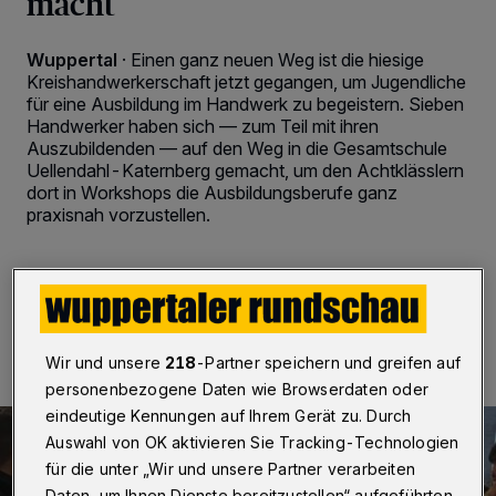
macht
Wuppertal
·
Einen ganz neuen Weg ist die hiesige
Kreishandwerkerschaft jetzt gegangen, um Jugendliche
für eine Ausbildung im Handwerk zu begeistern. Sieben
Handwerker haben sich — zum Teil mit ihren
Auszubildenden — auf den Weg in die Gesamtschule
Uellendahl-Katernberg gemacht, um den Achtklässlern
dort in Workshops die Ausbildungsberufe ganz
praxisnah vorzustellen.
31.01.2018 , 08:37 Uhr
3 Minuten Lesezeit
Wir und unsere
218
-Partner speichern und greifen auf
personenbezogene Daten wie Browserdaten oder
eindeutige Kennungen auf Ihrem Gerät zu. Durch
Auswahl von OK aktivieren Sie Tracking-Technologien
für die unter „Wir und unsere Partner verarbeiten
Daten, um Ihnen Dienste bereitzustellen“ aufgeführten