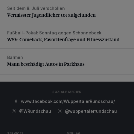
Seit dem 8. Juli verschollen
Vermisster Jugendlicher tot aufgefunden
Vermisster Jugendlicher tot aufgefunden
Fußball-Pokal: Sonntag gegen Schonnebeck
WSV: Comeback, Favoritenfrage und Fitnesszustand
WSV: Comeback, Favoritenfrage und Fitnesszustand
Barmen
Mann beschädigt Autos in Parkhaus
Mann beschädigt Autos in Parkhaus
SOZIALE MEDIEN
www.facebook.com/WuppertalerRundschau/
@WRundschau
@wuppertalerrundschau
SERVICES
VERLAG