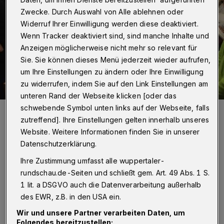
Zwecke. Durch Auswahl von Alle ablehnen oder
Widerruf Ihrer Einwilligung werden diese deaktiviert.
Wenn Tracker deaktiviert sind, sind manche Inhalte und
Anzeigen möglicherweise nicht mehr so relevant für
Sie. Sie können dieses Menü jederzeit wieder aufrufen,
um Ihre Einstellungen zu ändern oder Ihre Einwilligung
zu widerrufen, indem Sie auf den Link Einstellungen am
unteren Rand der Webseite klicken [oder das
Foto: Kreishandwerkerschaft
schwebende Symbol unten links auf der Webseite, falls
zutreffend]. Ihre Einstellungen gelten innerhalb unseres
Website. Weitere Informationen finden Sie in unserer
Datenschutzerklärung.
Ihre Zustimmung umfasst alle wuppertaler-
S
chon jetzt sind alle Beteiligten sicher, das
rundschau.de-Seiten und schließt gem. Art. 49 Abs. 1 S.
1 lit. a DSGVO auch die Datenverarbeitung außerhalb
wird Schule machen. Die Initiative kam
des EWR, z.B. in den USA ein.
von der Schule selbst, Carsten Ackermann ist
Wir und unsere Partner verarbeiten Daten, um
Koordinator für die Berufs- und
Folgendes bereitzustellen: