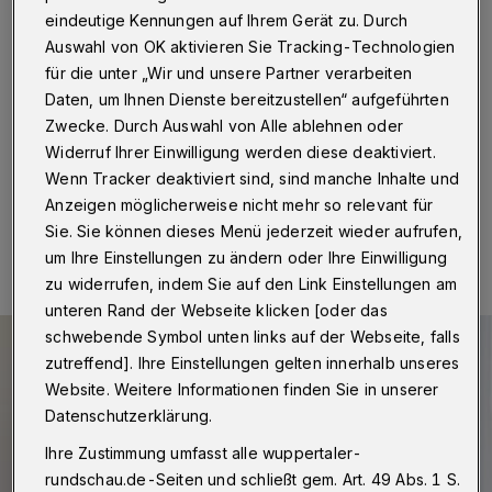
Sterben und Palliativmedizin
eindeutige Kennungen auf Ihrem Gerät zu. Durch
Auswahl von OK aktivieren Sie Tracking-Technologien
Wuppertal
·
Im Rahmen ihrer Reihe „ENDlich leben –
für die unter „Wir und unsere Partner verarbeiten
Selbstbestimmtes Sterben versus Palliativmedizin?! lädt
Daten, um Ihnen Dienste bereitzustellen“ aufgeführten
die Christliche Hospiz-Stiftung für Mittwoch (19. März
2025) zur dritten Veranstaltung ein.
Zwecke. Durch Auswahl von Alle ablehnen oder
Widerruf Ihrer Einwilligung werden diese deaktiviert.
Wenn Tracker deaktiviert sind, sind manche Inhalte und
Anzeigen möglicherweise nicht mehr so relevant für
18.03.2025 , 11:30 Uhr
Eine Minute Lesezeit
Sie. Sie können dieses Menü jederzeit wieder aufrufen,
um Ihre Einstellungen zu ändern oder Ihre Einwilligung
zu widerrufen, indem Sie auf den Link Einstellungen am
unteren Rand der Webseite klicken [oder das
schwebende Symbol unten links auf der Webseite, falls
zutreffend]. Ihre Einstellungen gelten innerhalb unseres
Website. Weitere Informationen finden Sie in unserer
Datenschutzerklärung.
Ihre Zustimmung umfasst alle wuppertaler-
rundschau.de-Seiten und schließt gem. Art. 49 Abs. 1 S.