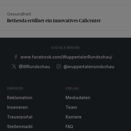
Gesundheit
Bethesda eröffnet ein innovatives Callcenter
Bethesda eröffnet ein innovatives Callcenter
SOZIALE MEDIEN
www.facebook.com/WuppertalerRundschau/
@WRundschau
@wuppertalerrundschau
SERVICES
VERLAG
Reklamation
Mediadaten
Inserieren
Team
Trauerportal
Karriere
Stellenmarkt
FAQ