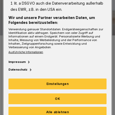
1 lit. a DSGVO auch die Datenverarbeitung außerhalb
des EWR, z.B. in den USA ein.
Wir und unsere Partner verarbeiten Daten, um
Folgendes bereitzustellen:
Verwendung genauer Standortdaten. Endgeräteeigenschaften zur
Identifikation aktiv abfragen. Speichern von oder Zugriff auf
Informationen auf einem Endgerät. Personalisierte Werbung und
Inhalte, Messung von Werbeleistung und der Performance von
Diakoniedirektorin Dr. Sabine Federmann.
Inhalten, Zielgruppenforschung sowie Entwicklung und
Foto: Sabine Damaschke
Verbesserung von Angeboten.
Ausführliche Informationen
Impressum
Datenschutz
Im Rahmen einer Podiumsdiskussion geht es
Einstellungen
um die Frage „Wie viel Gesetz brauchen
selbstbestimmtes Sterben und
OK
Palliativmedizin?“. Beginn ist um 19 Uhr im
Katholischen Stadthaus (Laurentiusstraße 7).
Alle ablehnen