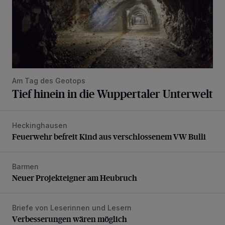
Am Tag des Geotops
Tief hinein in die Wuppertaler Unterwelt
Heckinghausen
Feuerwehr befreit Kind aus verschlossenem VW Bulli
Feuerwehr befreit Kind aus verschlossenem VW Bulli
Barmen
Neuer Projekteigner am Heubruch
Neuer Projekteigner am Heubruch
Briefe von Leserinnen und Lesern
Verbesserungen wären möglich
Verbesserungen wären möglich