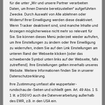
... haben es nach den jüngsten Wahlniederlagen im
für die unter „Wir und unsere Partner verarbeiten
Osten ja schon schwer genug. Deshalb machen wir
Daten, um Ihnen Dienste bereitzustellen“ aufgeführten
keine weiteren Witze, sondern sagen gleich die
Wahrheit über das Bild rechts: Es dokumentiert den
Zwecke. Durch Auswahl von Alle ablehnen oder
Auftakt zur Aktion "Wir werden Lebensretter", bei der
Widerruf Ihrer Einwilligung werden diese deaktiviert.
über 1.500 Erstklässler an 20 weiterführenden Schulen
Wenn Tracker deaktiviert sind, sind manche Inhalte und
eine 90-minütige Erste-Hilfe-Schulung mit
Anzeigen möglicherweise nicht mehr so relevant für
Schwerpunkt auf Personen mit Herzstillstand
Sie. Sie können dieses Menü jederzeit wieder aufrufen,
absolvieren.
um Ihre Einstellungen zu ändern oder Ihre Einwilligung
zu widerrufen, indem Sie auf den Link Einstellungen am
unteren Rand der Webseite klicken [oder das
27.09.2014 , 00:00 Uhr
Eine Minute Lesezeit
schwebende Symbol unten links auf der Webseite, falls
zutreffend]. Ihre Einstellungen gelten innerhalb unseres
Website. Weitere Informationen finden Sie in unserer
Datenschutzerklärung.
Ihre Zustimmung umfasst alle wuppertaler-
rundschau.de-Seiten und schließt gem. Art. 49 Abs. 1 S.
1 lit. a DSGVO auch die Datenverarbeitung außerhalb
Der Startschuss fand jetzt in der
des EWR, z.B. in den USA ein.