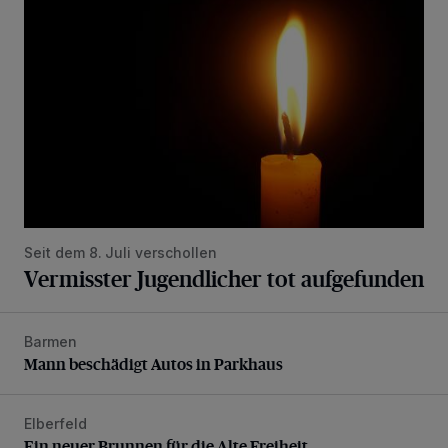
Seit dem 8. Juli verschollen
Vermisster Jugendlicher tot aufgefunden
Barmen
Mann beschädigt Autos in Parkhaus
Mann beschädigt Autos in Parkhaus
Elberfeld
Ein neuer Brunnen für die Alte Freiheit
Ein neuer Brunnen für die Alte Freiheit