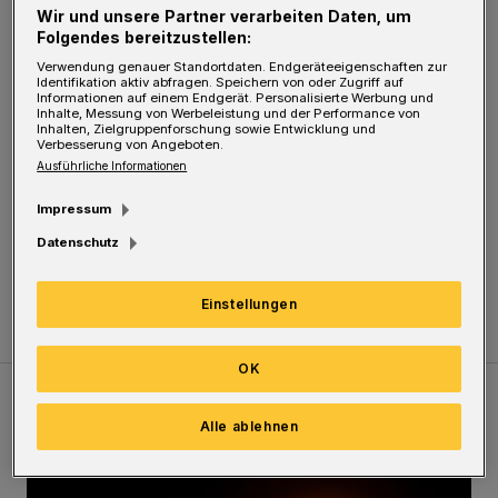
Gesamtschule Langerfeld statt — in
Wir und unsere Partner verarbeiten Daten, um
Folgendes bereitzustellen:
Anwesenheit von Oberbürgermeister Peter
Verwendung genauer Standortdaten. Endgeräteeigenschaften zur
Jung, der sich als Schirmherr der Aktion
Identifikation aktiv abfragen. Speichern von oder Zugriff auf
Informationen auf einem Endgerät. Personalisierte Werbung und
begeistert von dieser Initiative zeigte, die Teil
Inhalte, Messung von Werbeleistung und der Performance von
Inhalten, Zielgruppenforschung sowie Entwicklung und
der bundesweiten Kampagne "Ein Leben
Verbesserung von Angeboten.
Ausführliche Informationen
retten" ist.
Impressum
Foto: Raina Seinsche
Datenschutz
(Rundschau Verlagsgesellschaft)
Einstellungen
OK
Meistgelesen
Neueste Artikel
Zum Thema
Alle ablehnen
Vermisster Jugendlicher tot aufgefunden