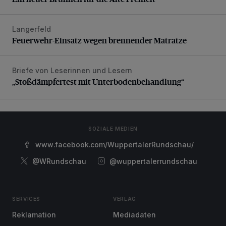
Langerfeld
Feuerwehr-Einsatz wegen brennender Matratze
Feuerwehr-Einsatz wegen brennender Matratze
Briefe von Leserinnen und Lesern
„Stoßdämpfertest mit Unterbodenbehandlung“
„Stoßdämpfertest mit Unterbodenbehandlung“
SOZIALE MEDIEN
www.facebook.com/WuppertalerRundschau/
@WRundschau
@wuppertalerrundschau
SERVICES
VERLAG
Reklamation
Mediadaten