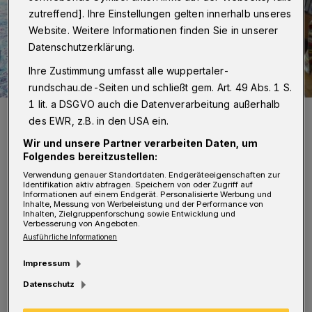
zutreffend]. Ihre Einstellungen gelten innerhalb unseres
Website. Weitere Informationen finden Sie in unserer
Datenschutzerklärung.
Ihre Zustimmung umfasst alle wuppertaler-
rundschau.de-Seiten und schließt gem. Art. 49 Abs. 1 S.
1 lit. a DSGVO auch die Datenverarbeitung außerhalb
Klaus Stiebeling hatte 100 Ginkgo-Kerne zu verschenken — und
des EWR, z.B. in den USA ein.
machte das per Rundschau bekannt. Er sagt: „Eine solche Resonanz
hätte ich nicht erwartet.“
Wir und unsere Partner verarbeiten Daten, um
Foto: Rundschau
Folgendes bereitzustellen:
Verwendung genauer Standortdaten. Endgeräteeigenschaften zur
Identifikation aktiv abfragen. Speichern von oder Zugriff auf
Informationen auf einem Endgerät. Personalisierte Werbung und
Inhalte, Messung von Werbeleistung und der Performance von
Inhalten, Zielgruppenforschung sowie Entwicklung und
Verbesserung von Angeboten.
Von Stefan Seitz
Ausführliche Informationen
Impressum
S
tiebeling beschreibt, was passierte:
Datenschutz
"Schon am Tag des Erscheinens des