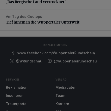
„Das Bergische Land vertrocknet“
Am Tag des Geotops
Tief hinein in die Wuppertaler Unterwelt
Tief hinein in die Wuppertaler Unterwelt
SOZIALE MEDIEN
www.facebook.com/WuppertalerRundschau/
@WRundschau
@wuppertalerrundschau
SERVICES
VERLAG
Reklamation
Mediadaten
Inserieren
Team
Trauerportal
Karriere