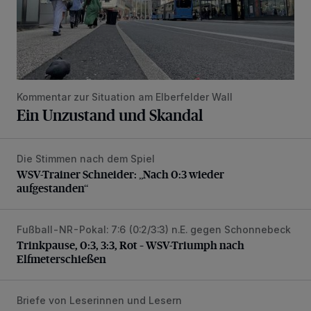
Kommentar zur Situation am Elberfelder Wall
Ein Unzustand und Skandal
Die Stimmen nach dem Spiel
WSV-Trainer Schneider: „Nach 0:3 wieder aufgestanden“
WSV-Trainer Schneider: „Nach 0:3 wieder
aufgestanden“
Fußball-NR-Pokal: 7:6 (0:2/3:3) n.E. gegen Schonnebeck
Trinkpause, 0:3, 3:3, Rot – WSV-Triumph nach Elfmetersc
Trinkpause, 0:3, 3:3, Rot – WSV-Triumph nach
Elfmeterschießen
Briefe von Leserinnen und Lesern
„Das Bergische Land vertrocknet“