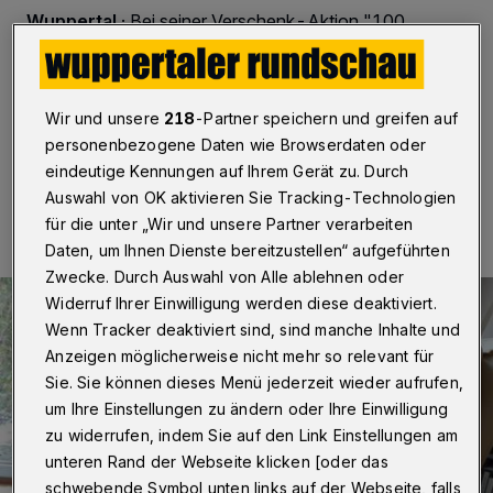
Wuppertal
·
Bei seiner Verschenk-Aktion "100
Ginkgo-Kerne für Wuppertal", über die Rundschau
berichtete, hat Klaus Stiebeling einen wahren Ansturm
erlebt.
Wir und unsere
218
-Partner speichern und greifen auf
personenbezogene Daten wie Browserdaten oder
eindeutige Kennungen auf Ihrem Gerät zu. Durch
19.02.2017 , 10:00 Uhr
Eine Minute Lesezeit
Auswahl von OK aktivieren Sie Tracking-Technologien
für die unter „Wir und unsere Partner verarbeiten
Daten, um Ihnen Dienste bereitzustellen“ aufgeführten
Zwecke. Durch Auswahl von Alle ablehnen oder
Widerruf Ihrer Einwilligung werden diese deaktiviert.
Wenn Tracker deaktiviert sind, sind manche Inhalte und
Anzeigen möglicherweise nicht mehr so relevant für
Sie. Sie können dieses Menü jederzeit wieder aufrufen,
um Ihre Einstellungen zu ändern oder Ihre Einwilligung
zu widerrufen, indem Sie auf den Link Einstellungen am
unteren Rand der Webseite klicken [oder das
schwebende Symbol unten links auf der Webseite, falls