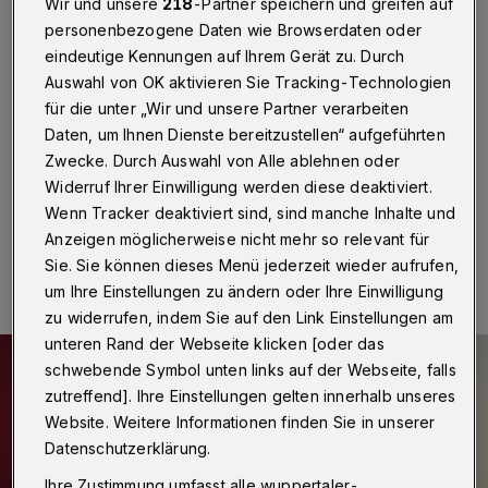
für Leseratten
Wir und unsere
218
-Partner speichern und greifen auf
personenbezogene Daten wie Browserdaten oder
eindeutige Kennungen auf Ihrem Gerät zu. Durch
Wuppertal
·
Der „Buchmacherclub“ im „KulturKinder-
Café“ (KuKi-Café) zeigt Schülerinnen und Schülern in
Auswahl von OK aktivieren Sie Tracking-Technologien
den Ferien den Weg zum eigenen Buch. Eine Woche
für die unter „Wir und unsere Partner verarbeiten
lang haben die Teilnehmenden Gelegenheit, ein eigenes
Daten, um Ihnen Dienste bereitzustellen“ aufgeführten
Buch zu schreiben, zu bebildern und zu gestalten.
Zwecke. Durch Auswahl von Alle ablehnen oder
Widerruf Ihrer Einwilligung werden diese deaktiviert.
Wenn Tracker deaktiviert sind, sind manche Inhalte und
10.07.2020 , 08:00 Uhr
Eine Minute Lesezeit
Anzeigen möglicherweise nicht mehr so relevant für
Sie. Sie können dieses Menü jederzeit wieder aufrufen,
um Ihre Einstellungen zu ändern oder Ihre Einwilligung
zu widerrufen, indem Sie auf den Link Einstellungen am
unteren Rand der Webseite klicken [oder das
schwebende Symbol unten links auf der Webseite, falls
zutreffend]. Ihre Einstellungen gelten innerhalb unseres
Website. Weitere Informationen finden Sie in unserer
Datenschutzerklärung.
Ihre Zustimmung umfasst alle wuppertaler-