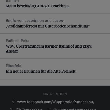
Barmen
Mann beschädigt Autos in Parkhaus
Mann beschädigt Autos in Parkhaus
Briefe von Leserinnen und Lesern
„Stoßdämpfertest mit Unterbodenbehandlung“
„Stoßdämpfertest mit Unterbodenbehandlung“
Fußball-Pokal
WSV: Übertragung im Barmer Bahnhof und klare Ansage
WSV: Übertragung im Barmer Bahnhof und klare
Ansage
Elberfeld
Ein neuer Brunnen für die Alte Freiheit
Ein neuer Brunnen für die Alte Freiheit
SOZIALE MEDIEN
www.facebook.com/WuppertalerRundschau/
@WRundschau
@wuppertalerrundschau