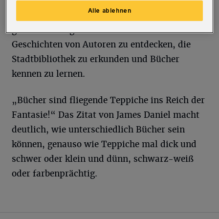
Smartphone, Tablet und Fantasie die digitale
Alle ablehnen
Buch-Variante probieren möchten. Natürlich
gibt es zum eigenen Buch auch noch die
Geschichten von Autoren zu entdecken, die
Stadtbibliothek zu erkunden und Bücher
kennen zu lernen.
„Bücher sind fliegende Teppiche ins Reich der
Fantasie!“ Das Zitat von James Daniel macht
deutlich, wie unterschiedlich Bücher sein
können, genauso wie Teppiche mal dick und
schwer oder klein und dünn, schwarz-weiß
oder farbenprächtig.