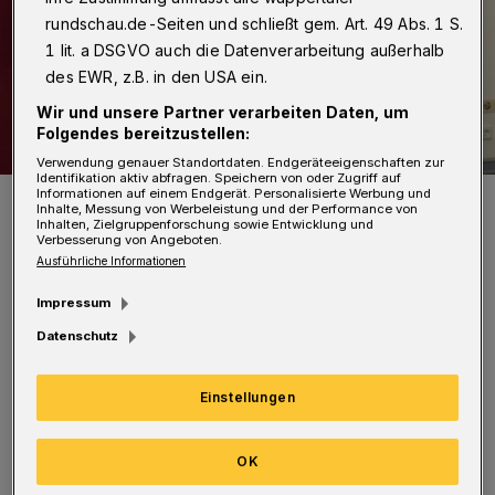
rundschau.de-Seiten und schließt gem. Art. 49 Abs. 1 S.
1 lit. a DSGVO auch die Datenverarbeitung außerhalb
des EWR, z.B. in den USA ein.
Wir und unsere Partner verarbeiten Daten, um
Folgendes bereitzustellen:
Verwendung genauer Standortdaten. Endgeräteeigenschaften zur
Identifikation aktiv abfragen. Speichern von oder Zugriff auf
Informationen auf einem Endgerät. Personalisierte Werbung und
Naürlich werden auch digitales Geräte eingesetzt.
Inhalte, Messung von Werbeleistung und der Performance von
Foto: Stadt Wuppertal
Inhalten, Zielgruppenforschung sowie Entwicklung und
Verbesserung von Angeboten.
Ausführliche Informationen
Impressum
Datenschutz
Dabei können die Kinder wählen, ob sie sich in
die Geschichte der Papierherstellung und
Einstellungen
Drucktechnik vertiefen und ein analoges Buch
herstellen oder ob sie eine App nutzen und mit
OK