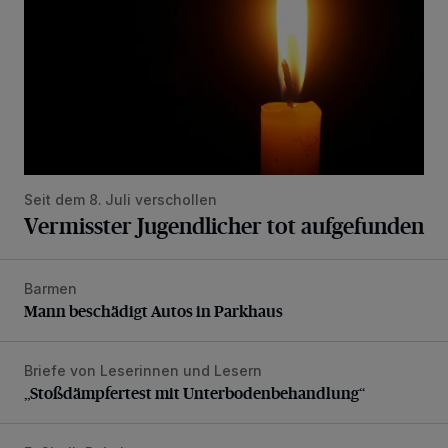
Seit dem 8. Juli verschollen
Vermisster Jugendlicher tot aufgefunden
Barmen
Mann beschädigt Autos in Parkhaus
Mann beschädigt Autos in Parkhaus
Briefe von Leserinnen und Lesern
„Stoßdämpfertest mit Unterbodenbehandlung“
„Stoßdämpfertest mit Unterbodenbehandlung“