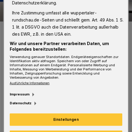
Datenschutzerklärung.
Ihre Zustimmung umfasst alle wuppertaler-
rundschau.de-Seiten und schließt gem. Art. 49 Abs. 1 S.
1 lit. a DSGVO auch die Datenverarbeitung außerhalb
Symbolfoto.
des EWR, z.B. in den USA ein.
Foto: Jochen Tack
Wir und unsere Partner verarbeiten Daten, um
Folgendes bereitzustellen:
Verwendung genauer Standortdaten. Endgeräteeigenschaften zur
Identifikation aktiv abfragen. Speichern von oder Zugriff auf
Informationen auf einem Endgerät. Personalisierte Werbung und
D
Inhalte, Messung von Werbeleistung und der Performance von
er 28-Jährige sprach einen Polizisten
Inhalten, Zielgruppenforschung sowie Entwicklung und
Verbesserung von Angeboten.
an, der mit seinem Kollegen in ziviler
Ausführliche Informationen
Kleidung Streife ging, und bot ihm Marihuana
Impressum
zum Kauf an. Die beiden Beamten wiesen sich
Datenschutz
daraufhin als Polizisten aus und wollten den
Dealer kontrollieren. Dabei leistete der 28-
Einstellungen
Jährige heftigen Widerstand und verletzte