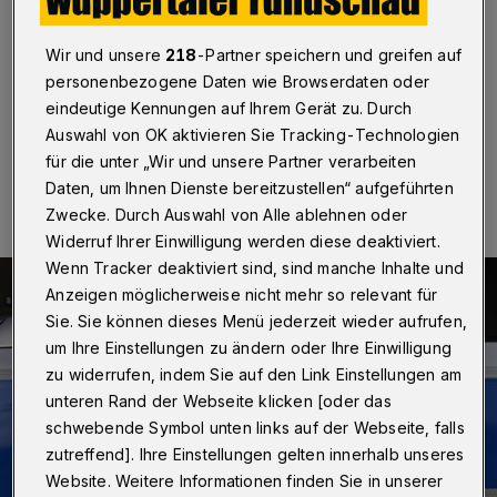
Wuppertal
·
An den Falschen geriet am Dienstagabend
(10. Januar 2017) ein Dealer an der
Wir und unsere
218
-Partner speichern und greifen auf
Schwebebahnhaltestelle Oberbarmen.
personenbezogene Daten wie Browserdaten oder
eindeutige Kennungen auf Ihrem Gerät zu. Durch
Auswahl von OK aktivieren Sie Tracking-Technologien
11.01.2017 , 10:33 Uhr
Eine Minute Lesezeit
für die unter „Wir und unsere Partner verarbeiten
Daten, um Ihnen Dienste bereitzustellen“ aufgeführten
Zwecke. Durch Auswahl von Alle ablehnen oder
Widerruf Ihrer Einwilligung werden diese deaktiviert.
Wenn Tracker deaktiviert sind, sind manche Inhalte und
Anzeigen möglicherweise nicht mehr so relevant für
Sie. Sie können dieses Menü jederzeit wieder aufrufen,
um Ihre Einstellungen zu ändern oder Ihre Einwilligung
zu widerrufen, indem Sie auf den Link Einstellungen am
unteren Rand der Webseite klicken [oder das
schwebende Symbol unten links auf der Webseite, falls
zutreffend]. Ihre Einstellungen gelten innerhalb unseres
Website. Weitere Informationen finden Sie in unserer