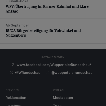
Fußball-Pokal
WSV: Übertragung im Barmer Bahnhof und klare Ansage
WSV: Übertragung im Barmer Bahnhof und klare
Ansage
Ab September
BUGA-Bürgerbeteiligung für Vohwinkel und Nützenberg
BUGA-Bürgerbeteiligung für Vohwinkel und
Nützenberg
SOZIALE MEDIEN
www.facebook.com/WuppertalerRundschau/
@WRundschau
@wuppertalerrundschau
SERVICES
VERLAG
Reklamation
Mediadaten
Inserieren
Team