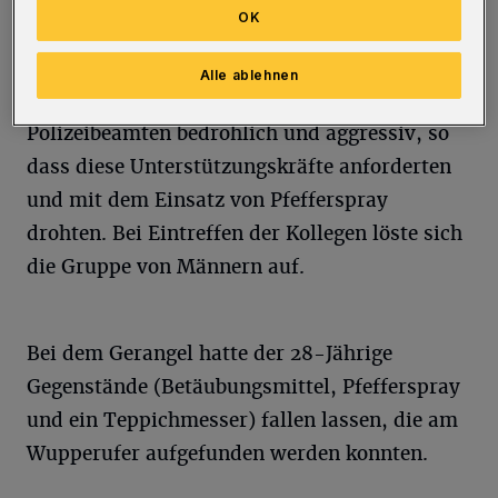
einen der Beamten leicht.
OK
Zudem tauchten plötzlich mehrere Männer auf
Alle ablehnen
und verhielten sich gegenüber den
Polizeibeamten bedrohlich und aggressiv, so
dass diese Unterstützungskräfte anforderten
und mit dem Einsatz von Pfefferspray
drohten. Bei Eintreffen der Kollegen löste sich
die Gruppe von Männern auf.
Bei dem Gerangel hatte der 28-Jährige
Gegenstände (Betäubungsmittel, Pfefferspray
und ein Teppichmesser) fallen lassen, die am
Wupperufer aufgefunden werden konnten.