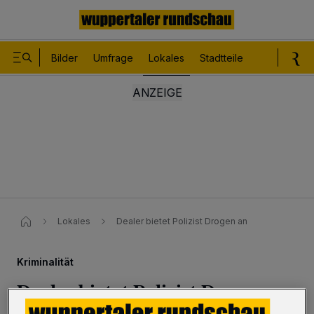
Bilder
Umfrage
Lokales
Stadtteile
Sport
Le
Lokales
Dealer bietet Polizist Drogen an
Kriminalität
Dealer bietet Polizist Drogen an