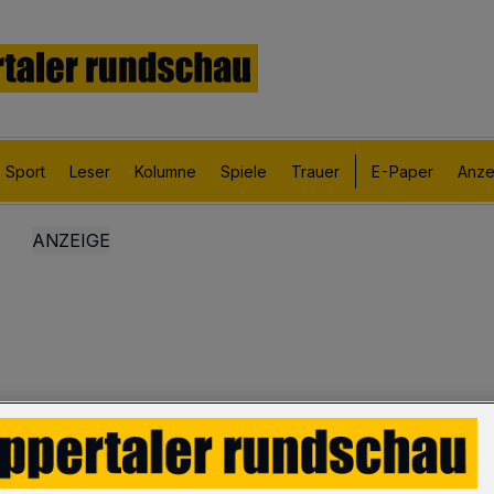
Sport
Leser
Kolumne
Spiele
Trauer
E-Paper
Anze