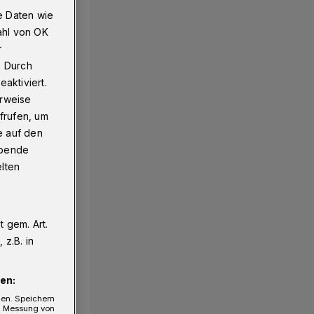
e Daten wie
ahl von OK
r
. Durch
aktiviert.
erweise
frufen, um
e auf den
ebende
elten
 gem. Art.
z.B. in
en:
gen. Speichern
e, Messung von