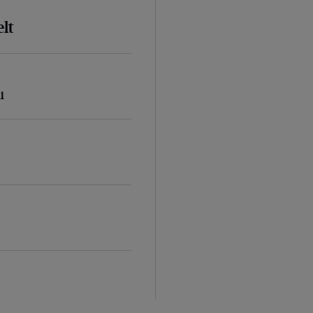
lt
i
d