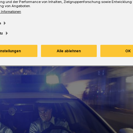
ung und der Performance von Inhalten, Zielgruppenforschung sowie Entwicklung
ng von Angeboten.
Lesezeit
 Informationen
m
tz
instellungen
Alle ablehnen
OK