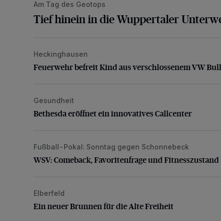
Am Tag des Geotops
Tief hinein in die Wuppertaler Unterwe
Heckinghausen
Feuerwehr befreit Kind aus verschlossenem VW Bulli
Feuerwehr befreit Kind aus verschlossenem VW Bull
Gesundheit
Bethesda eröffnet ein innovatives Callcenter
Bethesda eröffnet ein innovatives Callcenter
Fußball-Pokal: Sonntag gegen Schonnebeck
WSV: Comeback, Favoritenfrage und Fitnesszustan
WSV: Comeback, Favoritenfrage und Fitnesszustand
Elberfeld
Ein neuer Brunnen für die Alte Freiheit
Ein neuer Brunnen für die Alte Freiheit