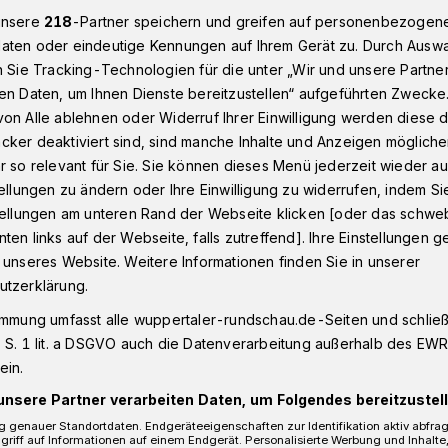
unsere
218
-Partner speichern und greifen auf personenbezogen
aten oder eindeutige Kennungen auf Ihrem Gerät zu. Durch Ausw
n Sie Tracking-Technologien für die unter „Wir und unsere Partne
n: Audi kracht vor Ampelmast
en Daten, um Ihnen Dienste bereitzustellen“ aufgeführten Zwecke
on Alle ablehnen oder Widerruf Ihrer Einwilligung werden diese de
cker deaktiviert sind, sind manche Inhalte und Anzeigen möglich
r so relevant für Sie. Sie können dieses Menü jederzeit wieder au
tellungen zu ändern oder Ihre Einwilligung zu widerrufen, indem Si
 vor Ampelmast
stellungen am unteren Rand der Webseite klicken [oder das schw
ten links auf der Webseite, falls zutreffend]. Ihre Einstellungen g
 unseres Website. Weitere Informationen finden Sie in unserer
 Mittwoch (6. Januar 2021) fiel
utzerklärung.
naper Straße in Barmen ein schwarzer
immung umfasst alle wuppertaler-rundschau.de-Seiten und schließt
dlerkennzeichen aus Berlin unterwegs war.
 S. 1 lit. a DSGVO auch die Datenverarbeitung außerhalb des EWR, 
kontrollieren wollten, gab er Vollgas und
ein.
Verfolgungsjagd.
unsere Partner verarbeiten Daten, um Folgendes bereitzustell
 genauer Standortdaten. Endgeräteeigenschaften zur Identifikation aktiv abfra
griff auf Informationen auf einem Endgerät. Personalisierte Werbung und Inhalt