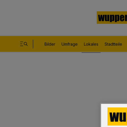
Bilder
Umfrage
Lokales
Stadtteile