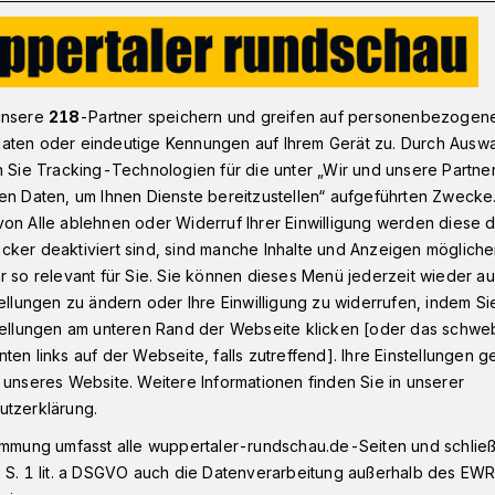
niserregend“
unsere
218
-Partner speichern und greifen auf personenbezogen
aten oder eindeutige Kennungen auf Ihrem Gerät zu. Durch Ausw
n Sie Tracking-Technologien für die unter „Wir und unsere Partne
hon wieder Personaleinsparungen?
en Daten, um Ihnen Dienste bereitzustellen“ aufgeführten Zwecke
orgniserregend“
on Alle ablehnen oder Widerruf Ihrer Einwilligung werden diese de
cker deaktiviert sind, sind manche Inhalte und Anzeigen möglich
r so relevant für Sie. Sie können dieses Menü jederzeit wieder au
tellungen zu ändern oder Ihre Einwilligung zu widerrufen, indem Si
 Haushaltsausgleich auf der
stellungen am unteren Rand der Webseite klicken [oder das schw
dings hat die Stadt einen Prognose-
ten links auf der Webseite, falls zutreffend]. Ihre Einstellungen g
nen Miesen.
 unseres Website. Weitere Informationen finden Sie in unserer
utzerklärung.
immung umfasst alle wuppertaler-rundschau.de-Seiten und schließt
 S. 1 lit. a DSGVO auch die Datenverarbeitung außerhalb des EWR, 
Lesezeit