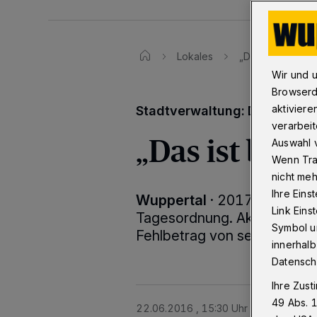
Lokales
„Das ist besorg
Wir und 
Browserd
aktiviere
Stadtverwaltung: Drohen sc
verarbeit
„Das ist bes
Auswahl v
Wenn Tra
nicht meh
Ihre Eins
Wuppertal
·
2017 steht der
Link Ein
Tagesordnung. Aktuell aller
Symbol un
Fehlbetrag von sechs Millio
innerhalb
Datensch
Ihre Zust
49 Abs. 1
22.06.2016 , 15:30 Uhr
Eine Minute 