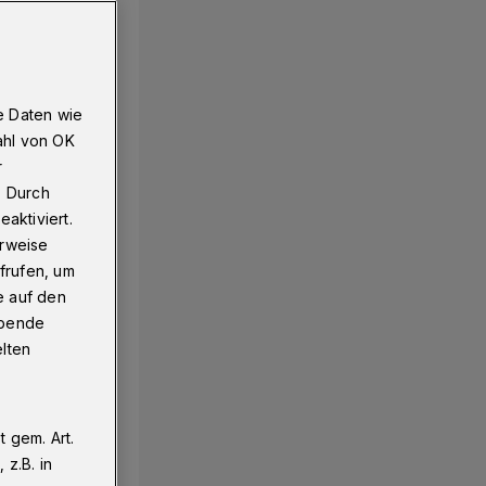
e Daten wie
ahl von OK
r
. Durch
aktiviert.
erweise
frufen, um
e auf den
ebende
elten
 gem. Art.
z.B. in