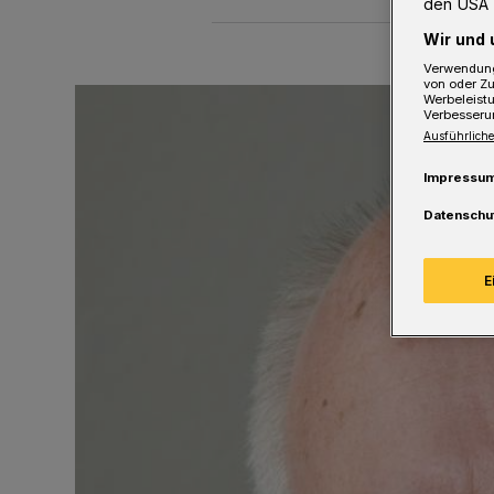
den USA 
Wir und 
Verwendung
von oder Zu
Werbeleist
Verbesseru
Ausführliche
Impressu
Datenschu
E