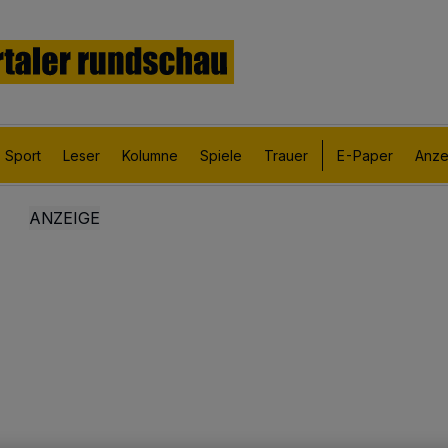
Sport
Leser
Kolumne
Spiele
Trauer
E-Paper
Anze