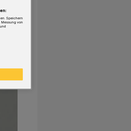
en:
gen. Speichern
e, Messung von
 und