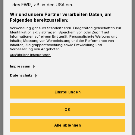
des EWR, z.B. in den USA ein.
W
ie wurde dieses Gerät im Jahr 1920
Wir und unsere Partner verarbeiten Daten, um
entwickelt?
Folgendes bereitzustellen:
Verwendung genauer Standortdaten. Endgeräteeigenschaften zur
Identifikation aktiv abfragen. Speichern von oder Zugriff auf
Pfeiffer:
Beim Echolot geht es im Prinzip um
Informationen auf einem Endgerät. Personalisierte Werbung und
Inhalte, Messung von Werbeleistung und der Performance von
die Messung einer Laufzeit. Das heißt, man
Inhalten, Zielgruppenforschung sowie Entwicklung und
Verbesserung von Angeboten.
sendet ein Signal aus – in dem Fall ist es
Ausführliche Informationen
Schall, der sich über das Wasser ausbreitet.
Impressum
Der Schall reflektiert dann an verschiedenen
Datenschutz
Objekten und kommt, mit einer Verzögerung,
wie ein Boomerang wieder zum Sender zurück.
Einstellungen
Objekte wie Eisberge oder Schiffe können in
Fahrtrichtung liegen, aber auch die
OK
Entfernung zum Meeresboden ist oft von
Alle ablehnen
Interesse. Wenn wir in eine Höhle oder einen