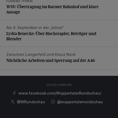
Fußball-Pokal
WSV: Übertragung im Barmer Bahnhof und klare Ansage
WSV: Übertragung im Barmer Bahnhof und klare
Ansage
Am 4. September in der „börse“
Lydia Benecke: Über Hochstapler, Betrüger und Blender
Lydia Benecke: Über Hochstapler, Betrüger und
Blender
Zwischen Langerfeld und Kreuz Nord
Nächtliche Arbeiten und Sperrung auf der A46
Nächtliche Arbeiten und Sperrung auf der A46
SOZIALE MEDIEN
www.facebook.com/WuppertalerRundschau/
@WRundschau
@wuppertalerrundschau