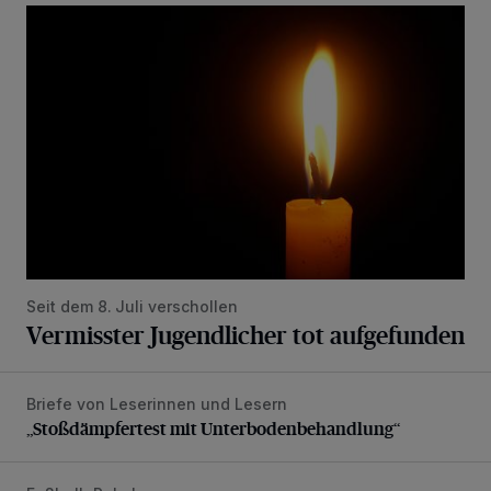
Vermisster Jugendlicher tot aufgefunden
Seit dem 8. Juli verschollen
Vermisster Jugendlicher tot aufgefunden
Briefe von Leserinnen und Lesern
„Stoßdämpfertest mit Unterbodenbehandlung“
„Stoßdämpfertest mit Unterbodenbehandlung“