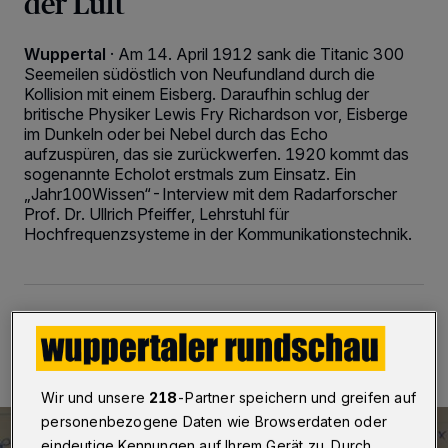
der Luft
Wuppertal
·
Am 14. April 1912 sank die Titanic 300
Seemeilen südöstlich von Neufundland durch die
Kollision mit einem Eisberg. Daraufhin schlug der
britische Physiker Lewis Fry Richardson vor, Eisberge
im Dunkeln oder bei Nebel durch das Echo
aufzuspüren, das sie zurückwerfen. 1920 kommt das
sogenannte Echolot erstmals zum Einsatz. Ein
„Jahr100Wissen“-Interview mit dem Radarforscher
Prof. Dr. Ullrich Pfeiffer, Lehrstuhl für
Hochfrequenzsysteme in der Kommunikationstechnik.
14.04.2020 , 08:00 Uhr
3 Minuten Lesezeit
Wir und unsere
218
-Partner speichern und greifen auf
personenbezogene Daten wie Browserdaten oder
eindeutige Kennungen auf Ihrem Gerät zu. Durch