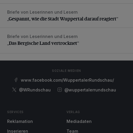
Briefe von Leserinnen und Lesern
„Gespannt, wie die Stadt Wuppertal darauf reagiert“
„Gespannt, wie die Stadt Wuppertal darauf reagiert“
Briefe von Leserinnen und Lesern
„Das Bergische Land vertrocknet“
„Das Bergische Land vertrocknet“
SOZIALE MEDIEN
www.facebook.com/WuppertalerRundschau/
@WRundschau
@wuppertalerrundschau
SERVICES
VERLAG
Reklamation
Mediadaten
Inserieren
Team