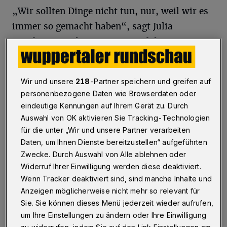
„Wir sollten Dinge nicht tun, nur, weil wir es
immer so gemacht haben“, sagt Julia
Bornhorst. Sie betont zwar: „Ich bin ein großer
Fan davon, einfach zu essen, worauf ich Lust
habe.“ Aber eine bewusste Ernährung führe
Wir und unsere
218
-Partner speichern und greifen auf
auch dazu, sich zu fragen, ob das, was wir zu
personenbezogene Daten wie Browserdaten oder
uns nehmen, so sinnvoll ist. „Jetzt kommen
eindeutige Kennungen auf Ihrem Gerät zu. Durch
die Lebensmittelchemiker so langsam ins
Auswahl von OK aktivieren Sie Tracking-Technologien
für die unter „Wir und unsere Partner verarbeiten
Spiel, die seit zehn Jahren sagen: Wir müssen
Daten, um Ihnen Dienste bereitzustellen“ aufgeführten
das alles in den Konzepten überdenken. Wir
Zwecke. Durch Auswahl von Alle ablehnen oder
sollten vielleicht bestimmte Empfehlungen für
Widerruf Ihrer Einwilligung werden diese deaktiviert.
bestimmte Altersgruppen geben oder auch
Wenn Tracker deaktiviert sind, sind manche Inhalte und
Anzeigen möglicherweise nicht mehr so relevant für
erforschen, was im Alter passiert.“
Sie. Sie können dieses Menü jederzeit wieder aufrufen,
um Ihre Einstellungen zu ändern oder Ihre Einwilligung
Zur Aufklärung der Bürgerinnen und Bürger