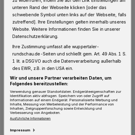
zu widerrufen, indem Sie auf den Link Einstellungen am
stellt Bornhorst zunächst fest: „Wir haben in
unteren Rand der Webseite klicken [oder das
Deutschland den tollen Fall, dass wir ein
schwebende Symbol unten links auf der Webseite, falls
zutreffend]. Ihre Einstellungen gelten innerhalb unseres
unfassbar hohes Niveau an
Website. Weitere Informationen finden Sie in unserer
Lebensmittelsicherheit haben. Niemand von
Datenschutzerklärung.
uns muss wirklich Bedenken haben. Rechtlich
Ihre Zustimmung umfasst alle wuppertaler-
ist es so abgesichert, dass wir über die
rundschau.de-Seiten und schließt gem. Art. 49 Abs. 1 S.
gesamte Prozesskette – von der
1 lit. a DSGVO auch die Datenverarbeitung außerhalb
Unternehmensverantwortung bis zum
des EWR, z.B. in den USA ein.
Verbraucher, inklusive Risikobewertung,
Wir und unsere Partner verarbeiten Daten, um
Folgendes bereitzustellen:
Risikomanagement und Vorsorgeprinzip –
Verwendung genauer Standortdaten. Endgeräteeigenschaften zur
wirklich alles abdecken. Jedes Lebensmittel,
Identifikation aktiv abfragen. Speichern von oder Zugriff auf
Informationen auf einem Endgerät. Personalisierte Werbung und
das den Handel und unsere Teller erreicht, ist
Inhalte, Messung von Werbeleistung und der Performance von
Inhalten, Zielgruppenforschung sowie Entwicklung und
mit einem sehr hohen Schutzniveau
Verbesserung von Angeboten.
Ausführliche Informationen
versehen.“ Wer dennoch unsicher ist, oder
Impressum
spezielle Nachfragen hat, dem empfiehlt die