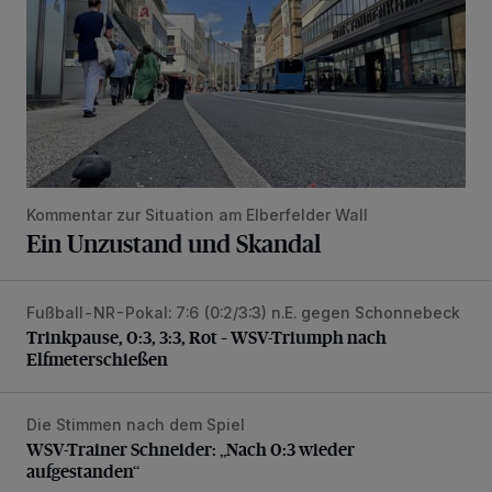
Kommentar zur Situation am Elberfelder Wall
Ein Unzustand und Skandal
Fußball-NR-Pokal: 7:6 (0:2/3:3) n.E. gegen Schonnebeck
Trinkpause, 0:3, 3:3, Rot – WSV-Triumph nach Elfmetersc
Trinkpause, 0:3, 3:3, Rot – WSV-Triumph nach
Elfmeterschießen
Die Stimmen nach dem Spiel
WSV-Trainer Schneider: „Nach 0:3 wieder aufgestanden“
WSV-Trainer Schneider: „Nach 0:3 wieder
aufgestanden“