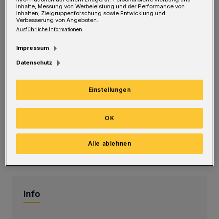
Inhalte, Messung von Werbeleistung und der Performance von
Besitz der Familie Hackenberg an der
Inhalten, Zielgruppenforschung sowie Entwicklung und
Verbesserung von Angeboten.
Sonnabendstraße zu neuem, öffentlichen
Ausführliche Informationen
Leben erweckt.
Impressum
Datenschutz
Der Belvedere liegt auf der östlichen der
beiden „Klippen“, die durch den Hohlweg
Einstellungen
Freudenberger-, Felsen- und Askanierstraße,
heute von einer neuen Treppe und Brücke
OK
überspannt, getrennt sind. Das Gebiet wurde
auch „Arabische Wüste“ genannt – und ein
Alle ablehnen
Sommerhaus gab es seinerzeit auch.
Info