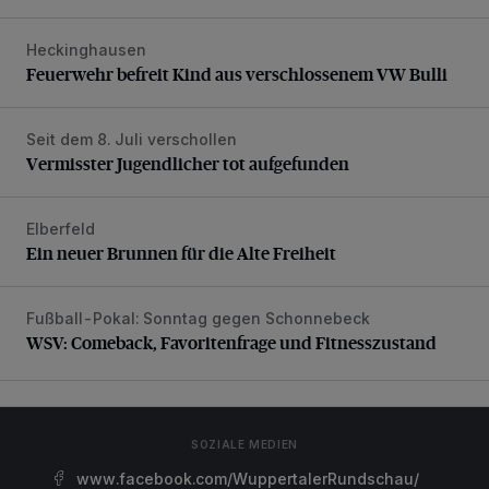
Heckinghausen
Feuerwehr befreit Kind aus verschlossenem VW Bulli
Feuerwehr befreit Kind aus verschlossenem VW Bulli
Seit dem 8. Juli verschollen
Vermisster Jugendlicher tot aufgefunden
Vermisster Jugendlicher tot aufgefunden
Elberfeld
Ein neuer Brunnen für die Alte Freiheit
Ein neuer Brunnen für die Alte Freiheit
Fußball-Pokal: Sonntag gegen Schonnebeck
WSV: Comeback, Favoritenfrage und Fitnesszustand
WSV: Comeback, Favoritenfrage und Fitnesszustand
SOZIALE MEDIEN
www.facebook.com/WuppertalerRundschau/