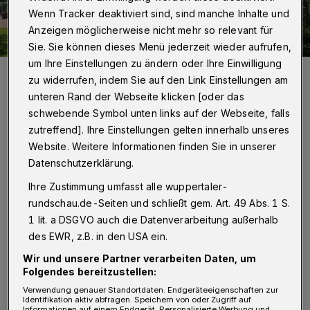
Wenn Tracker deaktiviert sind, sind manche Inhalte und
Anzeigen möglicherweise nicht mehr so relevant für
Sie. Sie können dieses Menü jederzeit wieder aufrufen,
um Ihre Einstellungen zu ändern oder Ihre Einwilligung
Ein echtes Schmuckstück: Das „Belvedere“ der
zu widerrufen, indem Sie auf den Link Einstellungen am
Wuppertalbewegung über der Trasse in Wichlinghausen.
unteren Rand der Webseite klicken [oder das
Foto: Christa Mrozek
schwebende Symbol unten links auf der Webseite, falls
zutreffend]. Ihre Einstellungen gelten innerhalb unseres
Website. Weitere Informationen finden Sie in unserer
Datenschutzerklärung.
Von Klaus-Günther Conrads
Ihre Zustimmung umfasst alle wuppertaler-
rundschau.de-Seiten und schließt gem. Art. 49 Abs. 1 S.
1 lit. a DSGVO auch die Datenverarbeitung außerhalb
„Belvedere“ ist ein italienischer Begriff für
des EWR, z.B. in den USA ein.
„schöne Aussicht“, auch „Ort mit einer
Wir und unsere Partner verarbeiten Daten, um
schönen Aussicht“. Die Wuppertalbewegung
Folgendes bereitzustellen:
hat den 190 Meter über dem Meeresspiegel
Verwendung genauer Standortdaten. Endgeräteeigenschaften zur
Identifikation aktiv abfragen. Speichern von oder Zugriff auf
liegenden und von etwa 1870 stammenden
Informationen auf einem Endgerät. Personalisierte Werbung und