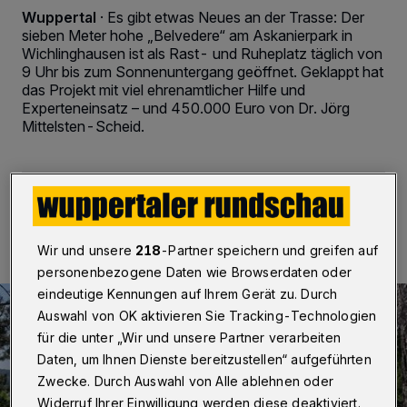
Wuppertal
·
Es gibt etwas Neues an der Trasse: Der
sieben Meter hohe „Belvedere“ am Askanierpark in
Wichlinghausen ist als Rast- und Ruheplatz täglich von
9 Uhr bis zum Sonnenuntergang geöffnet. Geklappt hat
das Projekt mit viel ehrenamtlicher Hilfe und
Experteneinsatz – und 450.000 Euro von Dr. Jörg
Mittelsten-Scheid.
11.07.2019 , 06:45 Uhr
2 Minuten Lesezeit
Wir und unsere
218
-Partner speichern und greifen auf
personenbezogene Daten wie Browserdaten oder
eindeutige Kennungen auf Ihrem Gerät zu. Durch
Auswahl von OK aktivieren Sie Tracking-Technologien
für die unter „Wir und unsere Partner verarbeiten
Daten, um Ihnen Dienste bereitzustellen“ aufgeführten
Zwecke. Durch Auswahl von Alle ablehnen oder
Widerruf Ihrer Einwilligung werden diese deaktiviert.