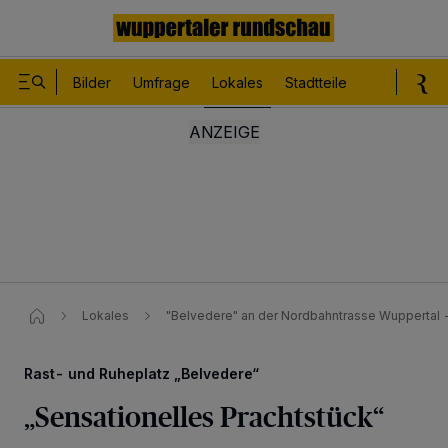
Bilder
Umfrage
Lokales
Stadtteile
Sport
Le
Lokales
"Belvedere" an der Nordbahntrasse Wuppertal -
Rast- und Ruheplatz „Belvedere“
„Sensationelles Prachtstück“