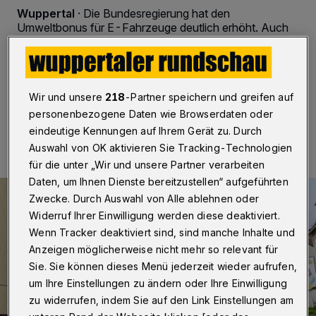
Wuppertal
·
Die Bundesregierung hat den
Umweltbonus für E-Fahrzeuge deutlich erhöht. Auch
das Land Nordrhein-Westfalen und die Wuppertaler
Stadtwerke bieten Förderungen an.
Wir und unsere
218
-Partner speichern und greifen auf
personenbezogene Daten wie Browserdaten oder
19.02.2020 , 17:01 Uhr
Eine Minute Lesezeit
eindeutige Kennungen auf Ihrem Gerät zu. Durch
Auswahl von OK aktivieren Sie Tracking-Technologien
für die unter „Wir und unsere Partner verarbeiten
Daten, um Ihnen Dienste bereitzustellen“ aufgeführten
Zwecke. Durch Auswahl von Alle ablehnen oder
Widerruf Ihrer Einwilligung werden diese deaktiviert.
Wenn Tracker deaktiviert sind, sind manche Inhalte und
Anzeigen möglicherweise nicht mehr so relevant für
Sie. Sie können dieses Menü jederzeit wieder aufrufen,
um Ihre Einstellungen zu ändern oder Ihre Einwilligung
zu widerrufen, indem Sie auf den Link Einstellungen am