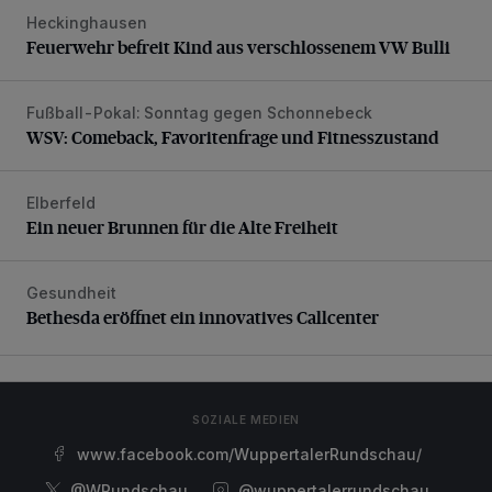
Heckinghausen
Feuerwehr befreit Kind aus verschlossenem VW Bulli
Feuerwehr befreit Kind aus verschlossenem VW Bulli
Fußball-Pokal: Sonntag gegen Schonnebeck
WSV: Comeback, Favoritenfrage und Fitnesszustand
WSV: Comeback, Favoritenfrage und Fitnesszustand
Elberfeld
Ein neuer Brunnen für die Alte Freiheit
Ein neuer Brunnen für die Alte Freiheit
Gesundheit
Bethesda eröffnet ein innovatives Callcenter
Bethesda eröffnet ein innovatives Callcenter
SOZIALE MEDIEN
www.facebook.com/WuppertalerRundschau/
@WRundschau
@wuppertalerrundschau