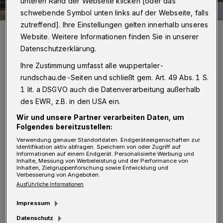
unteren Rand der Webseite klicken [oder das
schwebende Symbol unten links auf der Webseite, falls
zutreffend]. Ihre Einstellungen gelten innerhalb unseres
Die Ladestation der WSW an der Pommernstraße.
Website. Weitere Informationen finden Sie in unserer
Foto: WSW
Datenschutzerklärung.
Ihre Zustimmung umfasst alle wuppertaler-
rundschau.de-Seiten und schließt gem. Art. 49 Abs. 1 S.
1 lit. a DSGVO auch die Datenverarbeitung außerhalb
des EWR, z.B. in den USA ein.
„Die Förderbedingungen waren noch nie so
Wir und unsere Partner verarbeiten Daten, um
günstig“, so Matthias Ertel vom „WSW
Folgendes bereitzustellen:
Klimafonds“. In manchen Förderkategorien
Verwendung genauer Standortdaten. Endgeräteeigenschaften zur
Identifikation aktiv abfragen. Speichern von oder Zugriff auf
wurde der Umweltbonus um bis zu 50 Prozent
Informationen auf einem Endgerät. Personalisierte Werbung und
Inhalte, Messung von Werbeleistung und der Performance von
angehoben. Beim Kauf eines Batterie-Autos
Inhalten, Zielgruppenforschung sowie Entwicklung und
Verbesserung von Angeboten.
bis 40.000 Euro Nettolistenpreis gibt es
Ausführliche Informationen
neuerdings einen Bonus von 6.000 Euro. Für
Impressum
ein Plug-in-Hybrid-Fahrzeug derselben
Datenschutz