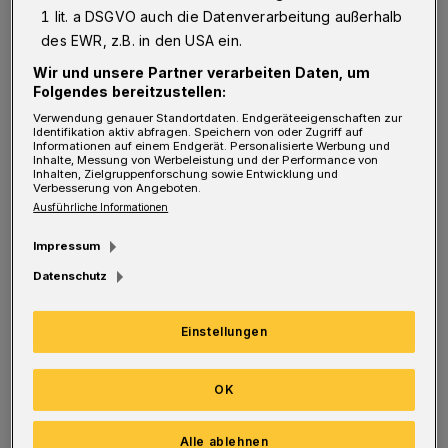
D
ie Studentin Iris Ebert setzte sich in
1 lit. a DSGVO auch die Datenverarbeitung außerhalb
des EWR, z.B. in den USA ein.
dem
Projekt „Grundgesetz Rundweg“,
Wir und unsere Partner verarbeiten Daten, um
das aus eigenen Mitteln sowie aus einem
Folgendes bereitzustellen:
Projekt-Budget der Bergischen Universität
Verwendung genauer Standortdaten. Endgeräteeigenschaften zur
Wuppertal finanziert wurde
, auf kreativ-
Identifikation aktiv abfragen. Speichern von oder Zugriff auf
Informationen auf einem Endgerät. Personalisierte Werbung und
Inhalte, Messung von Werbeleistung und der Performance von
künstlerische Weise mit dem Grundgesetz
Inhalten, Zielgruppenforschung sowie Entwicklung und
Verbesserung von Angeboten.
auseinander und brachte es in den
Ausführliche Informationen
öffentlichen Raum und zu den Menschen. Im
Impressum
August 2018 sprühte sie in der baden-
Datenschutz
württembergischen Kleinstadt Leinfelden
verschiedene Artikel des Grundgesetzes aus
Einstellungen
wasserlöslicher Kreide im öffentlichen Raum
auf den Boden. Die ausgewählten Artikel
OK
standen dabei im Zusammenhang mit den
entsprechenden Stellen der Stadt und sollten
Alle ablehnen