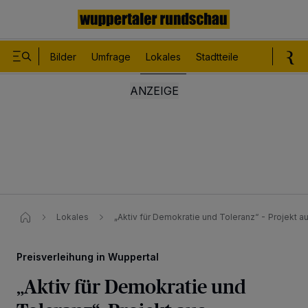
Bilder
Umfrage
Lokales
Stadtteile
Sport
Le
Lokales
„Aktiv für Demokratie und Toleranz“ - Projekt a
Preisverleihung in Wuppertal
„Aktiv für Demokratie und