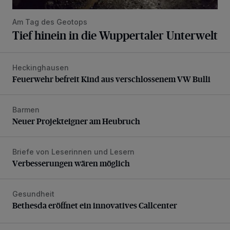
Am Tag des Geotops
Tief hinein in die Wuppertaler Unterwelt
Heckinghausen
Feuerwehr befreit Kind aus verschlossenem VW Bulli
Feuerwehr befreit Kind aus verschlossenem VW Bulli
Barmen
Neuer Projekteigner am Heubruch
Neuer Projekteigner am Heubruch
Briefe von Leserinnen und Lesern
Verbesserungen wären möglich
Verbesserungen wären möglich
Gesundheit
Bethesda eröffnet ein innovatives Callcenter
Bethesda eröffnet ein innovatives Callcenter