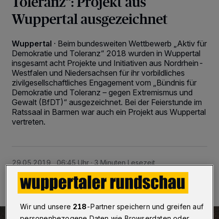
Toleranz“: Projekt aus
Wuppertal ausgezeichnet
Wuppertal
·
Beim bundesweiten Wettbewerb „Aktiv für
Demokratie und Toleranz“ 2018 wurden in Wuppertal
insgesamt acht Projekte und Initiativen aus Nordrhein-
Westfalen und Niedersachsen für ihr vorbildliches
zivilgesellschaftliches Engagement vom „Bündnis für
Demokratie und Toleranz – gegen Extremismus und
Gewalt (BfDT)“ ausgezeichnet. Bei der Feierstunde im
Ratssaal in Barmen war auch ein Projekt aus Wuppertal
vertreten.
29.05.2019 , 06:45 Uhr
3 Minuten Lesezeit
Wir und unsere
218
-Partner speichern und greifen auf
personenbezogene Daten wie Browserdaten oder