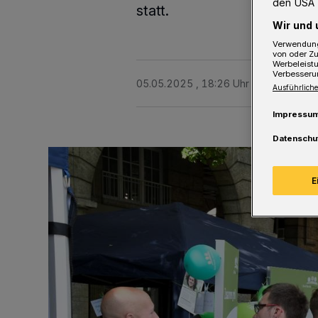
den USA 
statt.
Wir und 
Verwendung
von oder Zu
Werbeleist
Verbesseru
05.05.2025 , 18:26 Uhr
2 Minuten Le
Ausführliche
Impressu
Datenschu
E