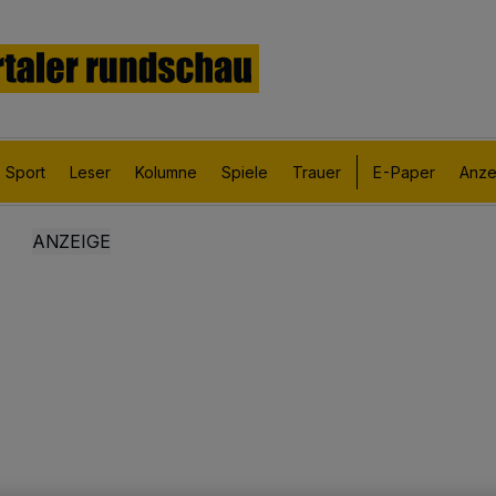
Sport
Leser
Kolumne
Spiele
Trauer
E-Paper
Anze