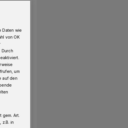
e Daten wie
ahl von OK
r
. Durch
aktiviert.
erweise
frufen, um
e auf den
ebende
elten
 gem. Art.
z.B. in