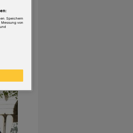
en:
gen. Speichern
e, Messung von
 und