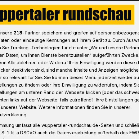
ertal barrierefrei“ Freitag vor dem Rathaus
unsere
218
-Partner speichern und greifen auf personenbezogen
aten oder eindeutige Kennungen auf Ihrem Gerät zu. Durch Ausw
n Sie Tracking-Technologien für die unter „Wir und unsere Partne
Gleichstellung
en Daten, um Ihnen Dienste bereitzustellen“ aufgeführten Zwecke
„Wuppertal
on Alle ablehnen oder Widerruf Ihrer Einwilligung werden diese de
cker deaktiviert sind, sind manche Inhalte und Anzeigen möglich
“ vor dem Rathaus
r so relevant für Sie. Sie können dieses Menü jederzeit wieder au
tellungen zu ändern oder Ihre Einwilligung zu widerrufen, indem Si
stellungen am unteren Rand der Webseite klicken [oder das schw
ten links auf der Webseite, falls zutreffend]. Ihre Einstellungen g
 Protesttag zur Gleichstellung von
 unseres Website. Weitere Informationen finden Sie in unserer
5. Mai 2025) steht auch in Wuppertal im
utzerklärung.
rtal barrierefrei“ blickt auf eine
immung umfasst alle wuppertaler-rundschau.de-Seiten und schließt
 und findet Freitag (9. Mai 2025) von 12
 S. 1 lit. a DSGVO auch die Datenverarbeitung außerhalb des EWR, 
es-Rau-Platz vor dem Rathaus in Barmen