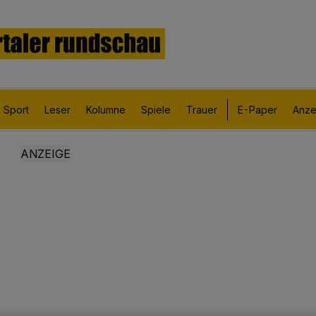
Sport
Leser
Kolumne
Spiele
Trauer
E-Paper
Anze