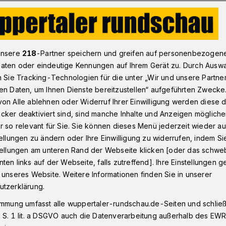
ler Fahrradkreuzweg auf der Nordbahntrasse
unsere
218
-Partner speichern und greifen auf personenbezogen
aten oder eindeutige Kennungen auf Ihrem Gerät zu. Durch Ausw
n Sie Tracking-Technologien für die unter „Wir und unsere Partne
en Daten, um Ihnen Dienste bereitzustellen“ aufgeführten Zwecke
radkreuzweg auf
on Alle ablehnen oder Widerruf Ihrer Einwilligung werden diese de
cker deaktiviert sind, sind manche Inhalte und Anzeigen möglich
ntrasse
r so relevant für Sie. Sie können dieses Menü jederzeit wieder au
tellungen zu ändern oder Ihre Einwilligung zu widerrufen, indem Si
stellungen am unteren Rand der Webseite klicken [oder das schw
ten links auf der Webseite, falls zutreffend]. Ihre Einstellungen g
Jahr lädt die Katholische Citykirche mit
 unseres Website. Weitere Informationen finden Sie in unserer
on des Erzbistums Köln zu einem
utzerklärung.
Am 11. März 2023 findet der achte
immung umfasst alle wuppertaler-rundschau.de-Seiten und schließt
g auf der Nordbahntrasse statt.
 S. 1 lit. a DSGVO auch die Datenverarbeitung außerhalb des EWR, 