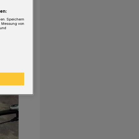
en:
gen. Speichern
e, Messung von
 und