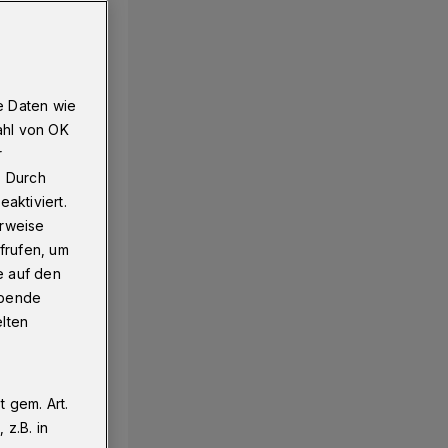
e Daten wie
ahl von OK
r
. Durch
aktiviert.
erweise
frufen, um
e auf den
ebende
elten
 gem. Art.
z.B. in