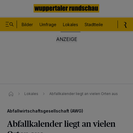
Bilder
Umfrage
Lokales
Stadtteile
Sport
Le
Lokales
Abfallkalender liegt an vielen Orten aus
Abfallwirtschaftsgesellschaft (AWG)
Abfallkalender liegt an vielen