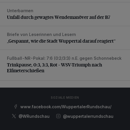
Unterbarmen
Unfall durch gewagtes Wendemanöver auf der B7
Unfall durch gewagtes Wendemanöver auf der B7
Briefe von Leserinnen und Lesern
„Gespannt, wie die Stadt Wuppertal darauf reagiert“
„Gespannt, wie die Stadt Wuppertal darauf reagiert“
Fußball-NR-Pokal: 7:6 (0:2/3:3) n.E. gegen Schonnebeck
Trinkpause, 0:3, 3:3, Rot – WSV-Triumph nach Elfmetersc
Trinkpause, 0:3, 3:3, Rot – WSV-Triumph nach
Elfmeterschießen
SOZIALE MEDIEN
www.facebook.com/WuppertalerRundschau/
@WRundschau
@wuppertalerrundschau