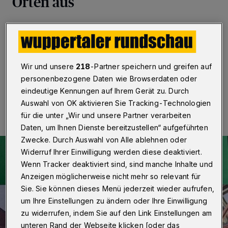
Orten aus
Wuppertak
·
Der neue Wuppertaler Abfallkalender
2018 der AWG ist im Internet unter
www.awg.wuppertal.de online verfügbar.
Wir und unsere
218
-Partner speichern und greifen auf
personenbezogene Daten wie Browserdaten oder
20.12.2017 , 11:27 Uhr
Eine Minute Lesezeit
eindeutige Kennungen auf Ihrem Gerät zu. Durch
Auswahl von OK aktivieren Sie Tracking-Technologien
für die unter „Wir und unsere Partner verarbeiten
Daten, um Ihnen Dienste bereitzustellen“ aufgeführten
Zwecke. Durch Auswahl von Alle ablehnen oder
Widerruf Ihrer Einwilligung werden diese deaktiviert.
Wenn Tracker deaktiviert sind, sind manche Inhalte und
Anzeigen möglicherweise nicht mehr so relevant für
Sie. Sie können dieses Menü jederzeit wieder aufrufen,
um Ihre Einstellungen zu ändern oder Ihre Einwilligung
zu widerrufen, indem Sie auf den Link Einstellungen am
unteren Rand der Webseite klicken [oder das