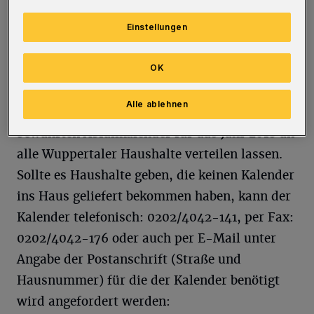
Foto: AWG
Einstellungen
OK
I
n den vergangenen Wochen hat die
Alle ablehnen
Abfallwirtschaftsgesellschaft den
bewährten Abfallkalender für das Jahr 2018 an
alle Wuppertaler Haushalte verteilen lassen.
Sollte es Haushalte geben, die keinen Kalender
ins Haus geliefert bekommen haben, kann der
Kalender telefonisch: 0202/4042-141, per Fax:
0202/4042-176 oder auch per E-Mail unter
Angabe der Postanschrift (Straße und
Hausnummer) für die der Kalender benötigt
wird angefordert werden: