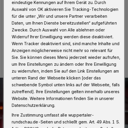
eindeutige Kennungen auf Ihrem Gerät zu. Durch
Wuppertal
·
Auf der A 1 ist am Freitag (21. Juli 2017)
Auswahl von OK aktivieren Sie Tracking-Technologien
ein Pkw mit einem Wohnwagen verunglückt. Der Vorfall
für die unter „Wir und unsere Partner verarbeiten
ereignete sich gegen 7 Uhr auf dem Abschnitt
zwischen dem Kreuz Nord und der Anschlussstelle
Daten, um Ihnen Dienste bereitzustellen“ aufgeführten
Langerfeld in Fahrtrichtung Köln.
Zwecke. Durch Auswahl von Alle ablehnen oder
Widerruf Ihrer Einwilligung werden diese deaktiviert.
Wenn Tracker deaktiviert sind, sind manche Inhalte und
Anzeigen möglicherweise nicht mehr so relevant für
21.07.2017 , 11:20 Uhr
Eine Minute Lesezeit
Sie. Sie können dieses Menü jederzeit wieder aufrufen,
um Ihre Einstellungen zu ändern oder Ihre Einwilligung
zu widerrufen, indem Sie auf den Link Einstellungen am
unteren Rand der Webseite klicken [oder das
schwebende Symbol unten links auf der Webseite, falls
zutreffend]. Ihre Einstellungen gelten innerhalb unseres
Website. Weitere Informationen finden Sie in unserer
Datenschutzerklärung.
Ihre Zustimmung umfasst alle wuppertaler-
rundschau.de-Seiten und schließt gem. Art. 49 Abs. 1 S.