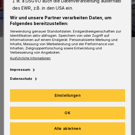
1 lit. a DSGVO auch die Datenverarbeitung außerhalb
des EWR, z.B. in den USA ein.
Wir und unsere Partner verarbeiten Daten, um
Folgendes bereitzustellen:
Verwendung genauer Standortdaten. Endgeräteeigenschaften zur
Identifikation aktiv abfragen. Speichern von oder Zugriff auf
Informationen auf einem Endgerät. Personalisierte Werbung und
Symbolfoto.
Inhalte, Messung von Werbeleistung und der Performance von
Inhalten, Zielgruppenforschung sowie Entwicklung und
Foto: Christoph Petersen
Verbesserung von Angeboten.
Ausführliche Informationen
Impressum
Datenschutz
Die Familie aus Lippstadt, die aus dem auf
Einstellungen
der Seite liegenden Fahrzeug befreit wurde,
wurde mit leichten Verletzungen in ein
OK
Krankenhaus gebracht. Der Verkehr staute sich
zeitweise mehrere Kilometer.
Alle ablehnen