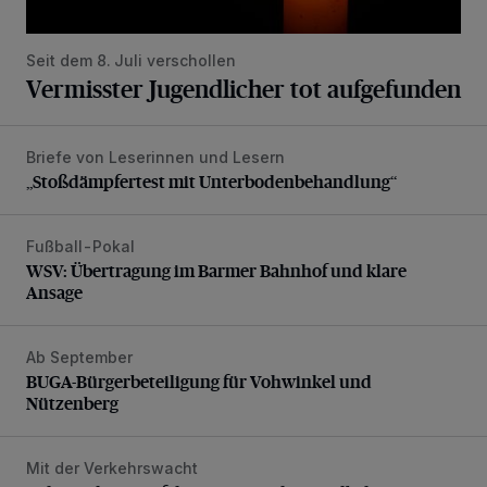
Seit dem 8. Juli verschollen
Vermisster Jugendlicher tot aufgefunden
Briefe von Leserinnen und Lesern
„Stoßdämpfertest mit Unterbodenbehandlung“
„Stoßdämpfertest mit Unterbodenbehandlung“
Fußball-Pokal
WSV: Übertragung im Barmer Bahnhof und klare Ansage
WSV: Übertragung im Barmer Bahnhof und klare
Ansage
Ab September
BUGA-Bürgerbeteiligung für Vohwinkel und Nützenberg
BUGA-Bürgerbeteiligung für Vohwinkel und
Nützenberg
Mit der Verkehrswacht
Polizei-Aktion auf der Wuppertaler Nordbahntrasse