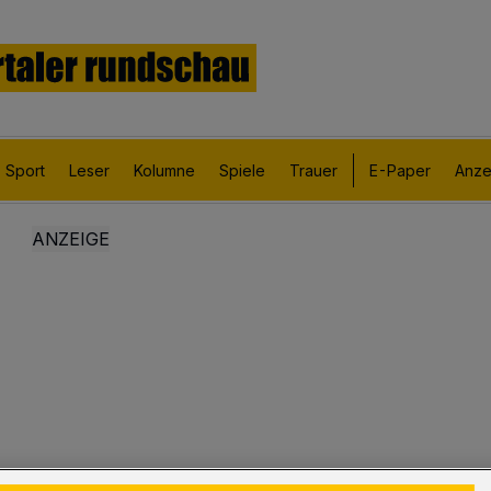
Sport
Leser
Kolumne
Spiele
Trauer
E-Paper
Anze