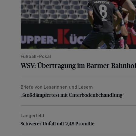
Fußball-Pokal
WSV: Übertragung im Barmer Bahnhof
Briefe von Leserinnen und Lesern
„Stoßdämpfertest mit Unterbodenbehandlung“
„Stoßdämpfertest mit Unterbodenbehandlung“
Langerfeld
Schwerer Unfall mit 2,48 Promille
Schwerer Unfall mit 2,48 Promille