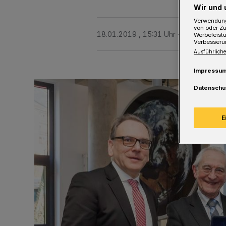
Wir und 
Verwendung
von oder Zu
18.01.2019 , 15:31 Uhr
Eine Minute L
Werbeleist
Verbesseru
Ausführliche
Impressu
Datenschu
E