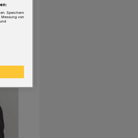
en:
gen. Speichern
e, Messung von
 und