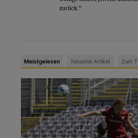
zurück."
Meistgelesen
Neueste Artikel
Zum 
WSV: Übertragung im Barmer Bahnhof und klare An