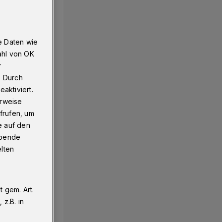
e Daten wie
ahl von OK
r
. Durch
aktiviert.
erweise
frufen, um
e auf den
ebende
elten
 gem. Art.
z.B. in