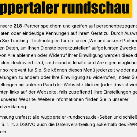
men aus dem Umfeld
unsere
218
-Partner speichern und greifen auf personenbezogen
aten oder eindeutige Kennungen auf Ihrem Gerät zu. Durch Ausw
n Sie Tracking-Technologien für die unter „Wir und unsere Partne
 Uni
en Daten, um Ihnen Dienste bereitzustellen“ aufgeführten Zwecke
on Alle ablehnen oder Widerruf Ihrer Einwilligung werden diese de
kommen aus dem
cker deaktiviert sind, sind manche Inhalte und Anzeigen möglich
r so relevant für Sie. Sie können dieses Menü jederzeit wieder au
tellungen zu ändern oder Ihre Einwilligung zu widerrufen, indem Si
stellungen am unteren Rand der Webseite klicken [oder das schw
ten links auf der Webseite, falls zutreffend]. Ihre Einstellungen g
 unseres Website. Weitere Informationen finden Sie in unserer
it der "Reinhard und Max Mannesmann-
utzerklärung.
sleistungen" hat der in Remscheid
immung umfasst alle wuppertaler-rundschau.de-Seiten und schließt
annesmannHaus" die Wuppertaler Junior
 S. 1 lit. a DSGVO auch die Datenverarbeitung außerhalb des EWR, 
 ausgezeichnet.
ein.