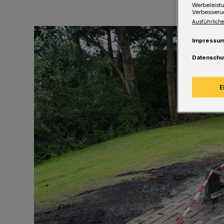
Werbeleist
Verbesseru
Ausführliche
Impressu
Datenschu
E