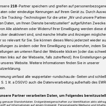
unsere
218
-Partner speichern und greifen auf personenbezogen
aten oder eindeutige Kennungen auf Ihrem Gerät zu. Durch Ausw
n Sie Tracking-Technologien für die unter „Wir und unsere Partne
Dank
en Daten, um Ihnen Dienste bereitzustellen“ aufgeführten Zwecke
on Alle ablehnen oder Widerruf Ihrer Einwilligung werden diese de
cker deaktiviert sind, sind manche Inhalte und Anzeigen möglich
r so relevant für Sie. Sie können dieses Menü jederzeit wieder au
“ und Dank
tellungen zu ändern oder Ihre Einwilligung zu widerrufen, indem Si
stellungen am unteren Rand der Webseite klicken [oder das schw
ten links auf der Webseite, falls zutreffend]. Ihre Einstellungen g
 unseres Website. Weitere Informationen finden Sie in unserer
usch und Engel auf Rädern, Rundschau
utzerklärung.
immung umfasst alle wuppertaler-rundschau.de-Seiten und schließt
 S. 1 lit. a DSGVO auch die Datenverarbeitung außerhalb des EWR, 
ein.
unsere Partner verarbeiten Daten, um Folgendes bereitzustell
Lesezeit
 genauer Standortdaten. Endgeräteeigenschaften zur Identifikation aktiv abfra
griff auf Informationen auf einem Endgerät. Personalisierte Werbung und Inhalt