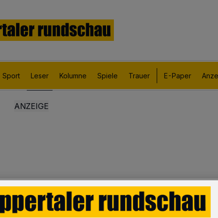
Sport
Leser
Kolumne
Spiele
Trauer
E-Paper
Anze