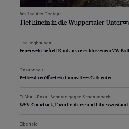
Am Tag des Geotops
Tief hinein in die Wuppertaler Unterwe
Heckinghausen
Feuerwehr befreit Kind aus verschlossenem VW Bulli
Feuerwehr befreit Kind aus verschlossenem VW Bull
Gesundheit
Bethesda eröffnet ein innovatives Callcenter
Bethesda eröffnet ein innovatives Callcenter
Fußball-Pokal: Sonntag gegen Schonnebeck
WSV: Comeback, Favoritenfrage und Fitnesszustan
WSV: Comeback, Favoritenfrage und Fitnesszustand
Elberfeld
Ein neuer Brunnen für die Alte Freiheit