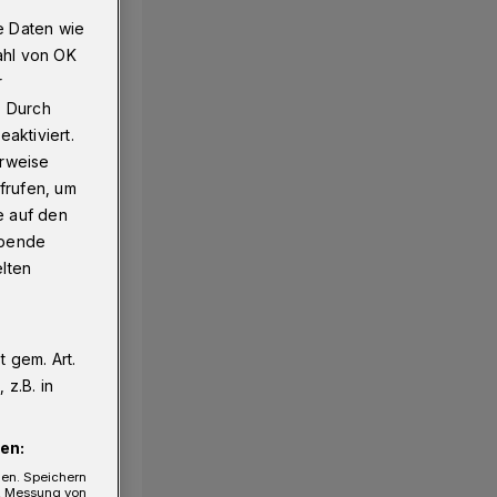
e Daten wie
ahl von OK
r
. Durch
aktiviert.
erweise
frufen, um
e auf den
ebende
elten
 gem. Art.
z.B. in
en:
gen. Speichern
e, Messung von