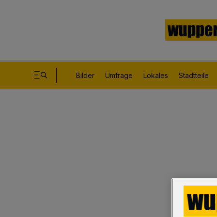
Bilder
Umfrage
Lokales
Stadtteile