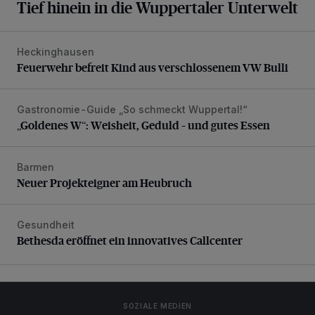
Tief hinein in die Wuppertaler Unterwelt
Heckinghausen
Feuerwehr befreit Kind aus verschlossenem VW Bulli
Feuerwehr befreit Kind aus verschlossenem VW Bulli
Gastronomie-Guide „So schmeckt Wuppertal!“
„Goldenes W“: Weisheit, Geduld – und gutes Essen
„Goldenes W“: Weisheit, Geduld – und gutes Essen
Barmen
Neuer Projekteigner am Heubruch
Neuer Projekteigner am Heubruch
Gesundheit
Bethesda eröffnet ein innovatives Callcenter
Bethesda eröffnet ein innovatives Callcenter
SOZIALE MEDIEN