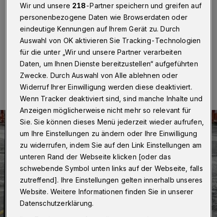
vergraulen“
Wir und unsere
218
-Partner speichern und greifen auf
personenbezogene Daten wie Browserdaten oder
Betr.: Baustelle in der Elberfelder Fußgängerzone
eindeutige Kennungen auf Ihrem Gerät zu. Durch
Auswahl von OK aktivieren Sie Tracking-Technologien
für die unter „Wir und unsere Partner verarbeiten
Daten, um Ihnen Dienste bereitzustellen“ aufgeführten
01.11.2023 , 17:00 Uhr
Eine Minute Lesezeit
Zwecke. Durch Auswahl von Alle ablehnen oder
Widerruf Ihrer Einwilligung werden diese deaktiviert.
Wenn Tracker deaktiviert sind, sind manche Inhalte und
Anzeigen möglicherweise nicht mehr so relevant für
Sie. Sie können dieses Menü jederzeit wieder aufrufen,
um Ihre Einstellungen zu ändern oder Ihre Einwilligung
zu widerrufen, indem Sie auf den Link Einstellungen am
unteren Rand der Webseite klicken [oder das
schwebende Symbol unten links auf der Webseite, falls
zutreffend]. Ihre Einstellungen gelten innerhalb unseres
Website. Weitere Informationen finden Sie in unserer
Datenschutzerklärung.