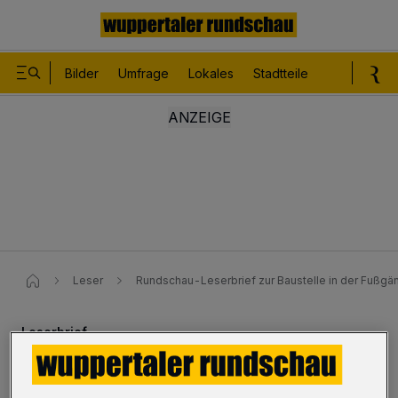
Bilder
Umfrage
Lokales
Stadtteile
Sport
Le
Leser
Rundschau-Leserbrief zur Baustelle in der Fußg
Leserbrief
„Die letzten Händler