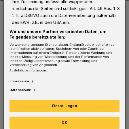
Ihre Zustimmung umfasst alle wuppertaler-
Die Markierungen in der Poststraße.
rundschau.de-Seiten und schließt gem. Art. 49 Abs. 1 S.
Foto: Norbert Bernhardt
1 lit. a DSGVO auch die Datenverarbeitung außerhalb
des EWR, z.B. in den USA ein.
Wir und unsere Partner verarbeiten Daten, um
Folgendes bereitzustellen:
D
Verwendung genauer Standortdaten. Endgeräteeigenschaften zur
Identifikation aktiv abfragen. Speichern von oder Zugriff auf
ie gelben „Parkmarkierungen“ in der
Informationen auf einem Endgerät. Personalisierte Werbung und
Inhalte, Messung von Werbeleistung und der Performance von
Baustellenfußgängerzone Poststraße
Inhalten, Zielgruppenforschung sowie Entwicklung und
Verbesserung von Angeboten.
sollen wohl nicht nur die Passanten, sondern
Ausführliche Informationen
auch die letzten Händler vergraulen. Die
Impressum
stellen ihre Auslagen nicht zum Spaß „mitten
Datenschutz
in die Fußgängerzone“, sondern weil diese am
Rand – innerhalb der gelben Markierung –
Einstellungen
wegen der Schräge umfallen.
OK
Es wäre schön, wenn die Stadt einmal ihre