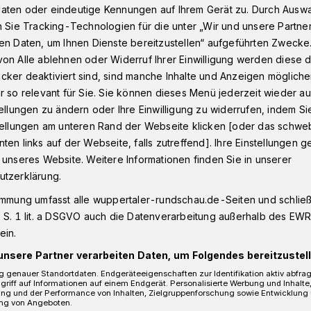
aten oder eindeutige Kennungen auf Ihrem Gerät zu. Durch Ausw
n Sie Tracking-Technologien für die unter „Wir und unsere Partne
en Daten, um Ihnen Dienste bereitzustellen“ aufgeführten Zwecke
 zu spüren"
on Alle ablehnen oder Widerruf Ihrer Einwilligung werden diese de
cker deaktiviert sind, sind manche Inhalte und Anzeigen möglich
r so relevant für Sie. Sie können dieses Menü jederzeit wieder au
tellungen zu ändern oder Ihre Einwilligung zu widerrufen, indem Si
chlag zu spüren"
stellungen am unteren Rand der Webseite klicken [oder das schw
ten links auf der Webseite, falls zutreffend]. Ihre Einstellungen g
 unseres Website. Weitere Informationen finden Sie in unserer
utzerklärung.
stigung an der Mirke
immung umfasst alle wuppertaler-rundschau.de-Seiten und schließt
 S. 1 lit. a DSGVO auch die Datenverarbeitung außerhalb des EWR, 
ein.
Lesezeit
unsere Partner verarbeiten Daten, um Folgendes bereitzustell
 genauer Standortdaten. Endgeräteeigenschaften zur Identifikation aktiv abfra
griff auf Informationen auf einem Endgerät. Personalisierte Werbung und Inhalt
ung und der Performance von Inhalten, Zielgruppenforschung sowie Entwicklung
ng von Angeboten.