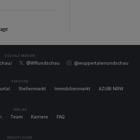
sage
sage
SOZIALE MEDIEN
chau/
@WRundschau
@wuppertalerrundschau
SERVICES
ortal
Stellenmarkt
Immobilienmarkt
AZUBI NRW
VERLAG
n
Team
Karriere
FAQ
RECHTLICHES