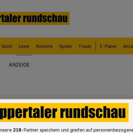
Sport
Leser
Kolumne
Spiele
Trauer
E-Paper
Anze
unsere
218
-Partner speichern und greifen auf personenbezogen