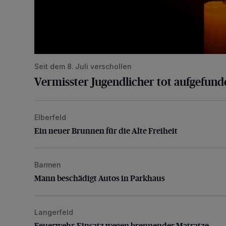
Seit dem 8. Juli verschollen
Vermisster Jugendlicher tot aufgefund
Elberfeld
Ein neuer Brunnen für die Alte Freiheit
Ein neuer Brunnen für die Alte Freiheit
Barmen
Mann beschädigt Autos in Parkhaus
Mann beschädigt Autos in Parkhaus
Langerfeld
Feuerwehr-Einsatz wegen brennender Matratze
Feuerwehr-Einsatz wegen brennender Matratze