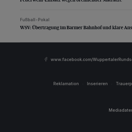
Fußball-Pokal
WSV: Übertragung im Barmer Bahnhof und klare An
WSV: Übertragung im Barmer Bahnhof und klare An
www.facebook.com/WuppertalerRunds
Reklamation
Inserieren
Trauerp
Mediadate