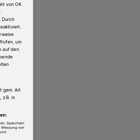
ahl von OK
r
. Durch
aktiviert.
erweise
frufen, um
e auf den
ebende
elten
 gem. Art.
z.B. in
en:
gen. Speichern
e, Messung von
 und