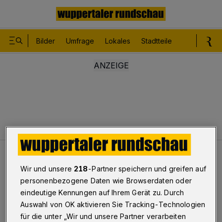
Bilder
Umfrage
Lokales
Stadtteile
Sport
Le
Leser
Hoffnung auf baldigen Abriss
Wir und unsere
218
-Partner speichern und greifen auf
personenbezogene Daten wie Browserdaten oder
„Landhaus Dreyer“-Ruine an der Vogelsangstraße
eindeutige Kennungen auf Ihrem Gerät zu. Durch
Hoffnung auf baldigen Abriss
Auswahl von OK aktivieren Sie Tracking-Technologien
für die unter „Wir und unsere Partner verarbeiten