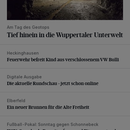
Am Tag des Geotops
Tief hinein in die Wuppertaler Unterwelt
Heckinghausen
Feuerwehr befreit Kind aus verschlossenem VW Bulli
Feuerwehr befreit Kind aus verschlossenem VW Bulli
Digitale Ausgabe
Die aktuelle Rundschau – jetzt schon online
Die aktuelle Rundschau – jetzt schon online
Elberfeld
Ein neuer Brunnen für die Alte Freiheit
Ein neuer Brunnen für die Alte Freiheit
Fußball-Pokal: Sonntag gegen Schonnebeck
WSV: Comeback, Favoritenfrage und Fitnesszustand