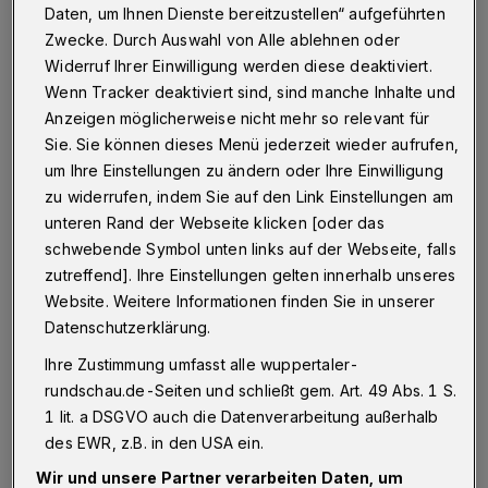
Daten, um Ihnen Dienste bereitzustellen“ aufgeführten
Betr.: „Landhaus Dreyer“-Ruine, Rundschau vom 28.
Zwecke. Durch Auswahl von Alle ablehnen oder
März
Widerruf Ihrer Einwilligung werden diese deaktiviert.
Wenn Tracker deaktiviert sind, sind manche Inhalte und
Anzeigen möglicherweise nicht mehr so relevant für
15.04.2020 , 13:42 Uhr
Eine Minute Lesezeit
Sie. Sie können dieses Menü jederzeit wieder aufrufen,
um Ihre Einstellungen zu ändern oder Ihre Einwilligung
zu widerrufen, indem Sie auf den Link Einstellungen am
unteren Rand der Webseite klicken [oder das
schwebende Symbol unten links auf der Webseite, falls
zutreffend]. Ihre Einstellungen gelten innerhalb unseres
Website. Weitere Informationen finden Sie in unserer
I
Datenschutzerklärung.
ch möchte mich für Ihre Berichterstattung
Ihre Zustimmung umfasst alle wuppertaler-
zum aktuellen Stand der Ruine „Landhaus
rundschau.de-Seiten und schließt gem. Art. 49 Abs. 1 S.
Dreyer“ bedanken. Dann bleibt zu hoffen, dass
1 lit. a DSGVO auch die Datenverarbeitung außerhalb
der Abriss nun recht bald erfolgt.
des EWR, z.B. in den USA ein.
Wir und unsere Partner verarbeiten Daten, um