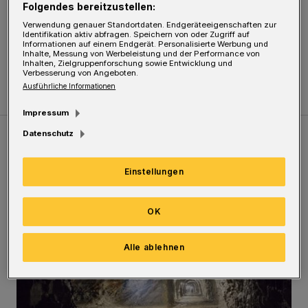
Ich denke, dass es viele Bürger – auch gerade
Folgendes bereitzustellen:
im nahen Umfeld – freuen würde.
Verwendung genauer Standortdaten. Endgeräteeigenschaften zur
Identifikation aktiv abfragen. Speichern von oder Zugriff auf
Informationen auf einem Endgerät. Personalisierte Werbung und
Inhalte, Messung von Werbeleistung und der Performance von
Ingeburg Sardisong
Inhalten, Zielgruppenforschung sowie Entwicklung und
Verbesserung von Angeboten.
Ausführliche Informationen
Impressum
Datenschutz
Meistgelesen
Neueste Artikel
Zum Thema
Einstellungen
Tief hinein in die Wuppertaler Unterwelt
OK
Alle ablehnen