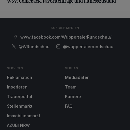
WSV: Comeback, Favoritenfrage und Fitnesszustand
SOZIALE MEDIEN
www.facebook.com/WuppertalerRundschau/
@WRundschau
@wuppertalerrundschau
SERVICES
VERLAG
Reklamation
Mediadaten
Inserieren
Team
Trauerportal
Karriere
Stellenmarkt
FAQ
Immobilienmarkt
AZUBI NRW