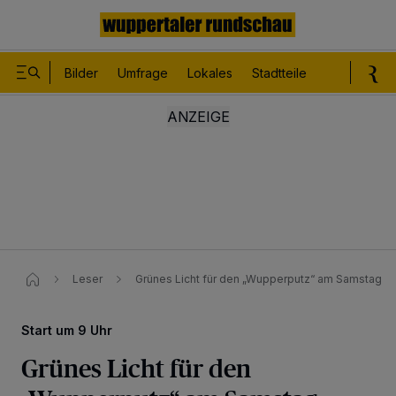
Bilder
Umfrage
Lokales
Stadtteile
Sport
Le
Leser
Grünes Licht für den „Wupperputz“ am Samstag​
Start um 9 Uhr
Grünes Licht für den