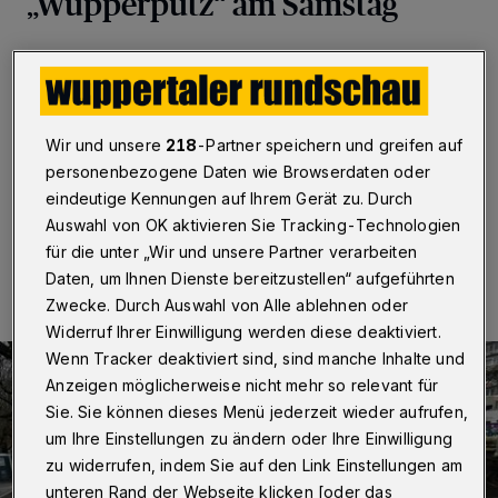
„Wupperputz“ am Samstag
Wuppertal
·
Nach den aktuellen Wettervorhersagen
kann der „Wupperputz“ am Samstag (9. März 2024)
wie geplant starten. Bei der großen gemeinschaftlichen
Aktion soll wieder mit vielen Freiwilligen an der Wupper
Wir und unsere
218
-Partner speichern und greifen auf
klar Schiff gemacht werden.
personenbezogene Daten wie Browserdaten oder
eindeutige Kennungen auf Ihrem Gerät zu. Durch
Auswahl von OK aktivieren Sie Tracking-Technologien
06.03.2024 , 13:30 Uhr
Eine Minute Lesezeit
für die unter „Wir und unsere Partner verarbeiten
Daten, um Ihnen Dienste bereitzustellen“ aufgeführten
Zwecke. Durch Auswahl von Alle ablehnen oder
Widerruf Ihrer Einwilligung werden diese deaktiviert.
Wenn Tracker deaktiviert sind, sind manche Inhalte und
Anzeigen möglicherweise nicht mehr so relevant für
Sie. Sie können dieses Menü jederzeit wieder aufrufen,
um Ihre Einstellungen zu ändern oder Ihre Einwilligung
zu widerrufen, indem Sie auf den Link Einstellungen am
unteren Rand der Webseite klicken [oder das