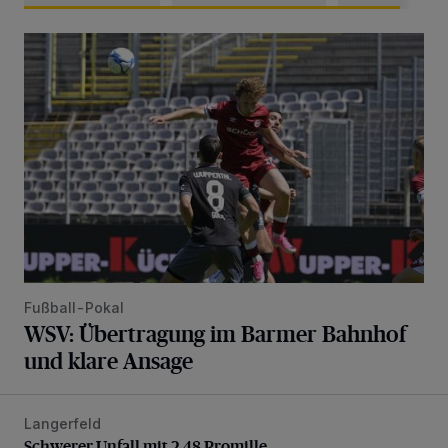
WSV: Übertragung im Barmer Bahnhof und klare Ansage
Fußball-Pokal
WSV: Übertragung im Barmer Bahnhof
und klare Ansage
Langerfeld
Schwerer Unfall mit 2,48 Promille
Schwerer Unfall mit 2,48 Promille