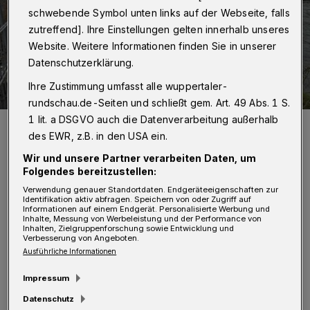
schwebende Symbol unten links auf der Webseite, falls
zutreffend]. Ihre Einstellungen gelten innerhalb unseres
Website. Weitere Informationen finden Sie in unserer
Datenschutzerklärung.
Ihre Zustimmung umfasst alle wuppertaler-
rundschau.de-Seiten und schließt gem. Art. 49 Abs. 1 S.
1 lit. a DSGVO auch die Datenverarbeitung außerhalb
Die Testläufe auf Höhe der Rosenau waren erfolgreich.
des EWR, z.B. in den USA ein.
Foto: Wuppertaler Rundschau/Simone Bahrmann
Wir und unsere Partner verarbeiten Daten, um
Folgendes bereitzustellen:
Verwendung genauer Standortdaten. Endgeräteeigenschaften zur
Identifikation aktiv abfragen. Speichern von oder Zugriff auf
Informationen auf einem Endgerät. Personalisierte Werbung und
N
Inhalte, Messung von Werbeleistung und der Performance von
ach den Regenfällen der vergangenen
Inhalten, Zielgruppenforschung sowie Entwicklung und
Verbesserung von Angeboten.
Monate hatte das Organisationsteam –
Ausführliche Informationen
das Ressort Umweltschutz der Stadt, der
Impressum
Wupperverband, der Eigenbetrieb
Datenschutz