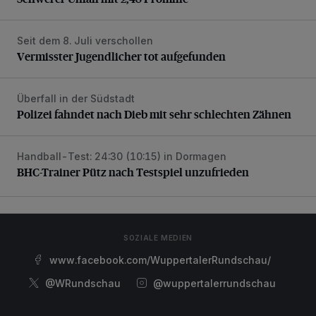
Seit dem 8. Juli verschollen
Vermisster Jugendlicher tot aufgefunden
Vermisster Jugendlicher tot aufgefunden
Überfall in der Südstadt
Polizei fahndet nach Dieb mit sehr schlechten Zähnen
Polizei fahndet nach Dieb mit sehr schlechten Zähnen
Handball-Test: 24:30 (10:15) in Dormagen
BHC-Trainer Pütz nach Testspiel unzufrieden
BHC-Trainer Pütz nach Testspiel unzufrieden
SOZIALE MEDIEN
www.facebook.com/WuppertalerRundschau/
@WRundschau
@wuppertalerrundschau