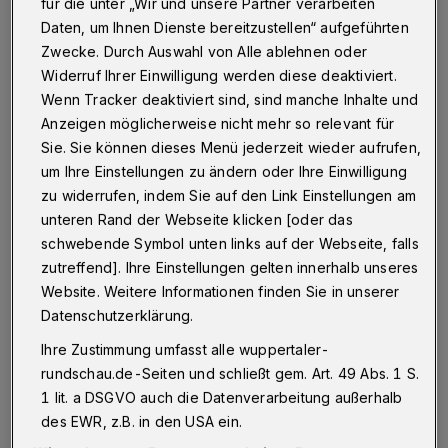
für die unter „Wir und unsere Partner verarbeiten
Daten, um Ihnen Dienste bereitzustellen“ aufgeführten
Betr.: "Ein geheimnisvoller Fels", Rundschau vom 20.
Zwecke. Durch Auswahl von Alle ablehnen oder
April
Widerruf Ihrer Einwilligung werden diese deaktiviert.
Wenn Tracker deaktiviert sind, sind manche Inhalte und
Anzeigen möglicherweise nicht mehr so relevant für
02.05.2016 , 11:03 Uhr
Eine Minute Lesezeit
Sie. Sie können dieses Menü jederzeit wieder aufrufen,
um Ihre Einstellungen zu ändern oder Ihre Einwilligung
zu widerrufen, indem Sie auf den Link Einstellungen am
unteren Rand der Webseite klicken [oder das
schwebende Symbol unten links auf der Webseite, falls
zutreffend]. Ihre Einstellungen gelten innerhalb unseres
Website. Weitere Informationen finden Sie in unserer
Datenschutzerklärung.
Ich weiß, dass dort ein Luftschutzbunker ist
Ihre Zustimmung umfasst alle wuppertaler-
und dieser über die Treppen zugänglich ist.
rundschau.de-Seiten und schließt gem. Art. 49 Abs. 1 S.
Ich habe mit einem Kollegen gesprochen, der
1 lit. a DSGVO auch die Datenverarbeitung außerhalb
damals dort im Bahnwerk Wuppertal
des EWR, z.B. in den USA ein.
Steinbeck tätig war und diesen Bunker