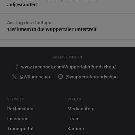
aufgestanden“
Am Tag des Geotops
Tief hinein in die Wuppertaler Unterwelt
Tief hinein in die Wuppertaler Unterwelt
SOZIALE MEDIEN
www.facebook.com/WuppertalerRundschau/
@WRundschau
@wuppertalerrundschau
SERVICES
VERLAG
Reklamation
Mediadaten
Inserieren
Team
Trauerportal
Karriere