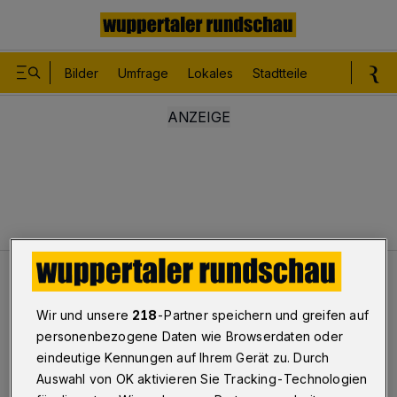
Bilder
Umfrage
Lokales
Stadtteile
Sport
Le
Leser
Bunker mit Platz für bis zu 60 Menschen
Wir und unsere
218
-Partner speichern und greifen auf
personenbezogene Daten wie Browserdaten oder
Bunker mit Platz für bis zu 60
eindeutige Kennungen auf Ihrem Gerät zu. Durch
Menschen
Auswahl von OK aktivieren Sie Tracking-Technologien