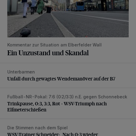
Kommentar zur Situation am Elberfelder Wall
Ein Unzustand und Skandal
Unterbarmen
Unfall durch gewagtes Wendemanöver auf der B7
Unfall durch gewagtes Wendemanöver auf der B7
Fußball-NR-Pokal: 7:6 (0:2/3:3) n.E. gegen Schonnebeck
Trinkpause, 0:3, 3:3, Rot – WSV-Triumph nach Elfmetersc
Trinkpause, 0:3, 3:3, Rot – WSV-Triumph nach
Elfmeterschießen
Die Stimmen nach dem Spiel
WSV-Trainer Schneider: „Nach 0:3 wieder aufgestanden“
WSV-Trainer Schneider: „Nach 0:3 wieder