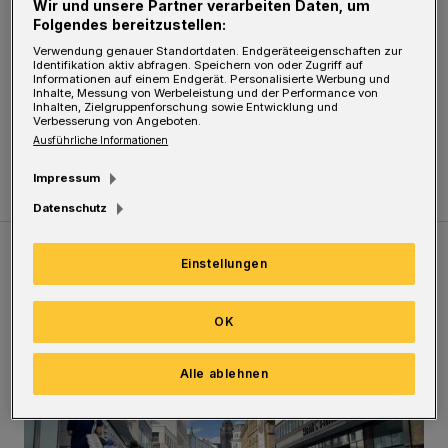
Wir und unsere Partner verarbeiten Daten, um
Folgendes bereitzustellen:
besichtigt hat. Er sagte, es sei dort Platz für
Verwendung genauer Standortdaten. Endgeräteeigenschaften zur
etwa 50 bis 60 Leute.
Identifikation aktiv abfragen. Speichern von oder Zugriff auf
Informationen auf einem Endgerät. Personalisierte Werbung und
Inhalte, Messung von Werbeleistung und der Performance von
Inhalten, Zielgruppenforschung sowie Entwicklung und
Dominic Scholzen, Filchnerweg
Verbesserung von Angeboten.
Ausführliche Informationen
(Rundschau Verlagsgesellschaft)
Impressum
Datenschutz
Einstellungen
Meistgelesen
Neueste Artikel
Zum Thema
OK
Ein Unzustand und Skandal
Alle ablehnen