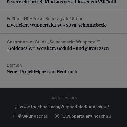
Feuerwehr befreit Kind aus verschlossenem VW Bulli
Fußball-NR-Pokal: Sonntag ab 15 Uhr
Liveticker: Wuppertaler SV – SpVg. Schonnebeck
Liveticker: Wuppertaler SV – SpVg. Schonnebeck
Gastronomie-Guide „So schmeckt Wuppertal!“
„Goldenes W“: Weisheit, Geduld – und gutes Essen
„Goldenes W“: Weisheit, Geduld – und gutes Essen
Barmen
Neuer Projekteigner am Heubruch
Neuer Projekteigner am Heubruch
SOZIALE MEDIEN
www.facebook.com/WuppertalerRundschau/
@WRundschau
@wuppertalerrundschau