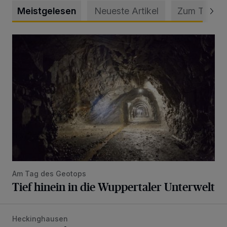
Meistgelesen
Neueste Artikel
Zum Thema
Tief hinein in die Wuppertaler Unterwelt
Am Tag des Geotops
Tief hinein in die Wuppertaler Unterwelt
Heckinghausen
Feuerwehr befreit Kind aus verschlossenem VW Bulli