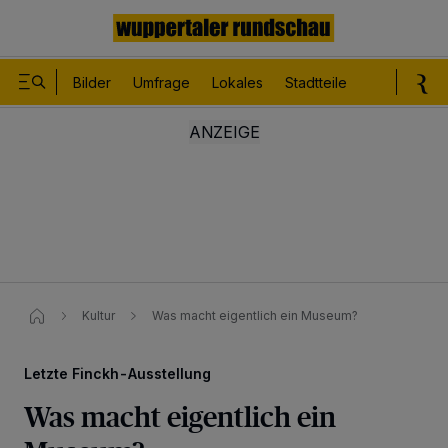
Bilder
Umfrage
Lokales
Stadtteile
Sport
Le
Kultur
Was macht eigentlich ein Museum?
Letzte Finckh-Ausstellung
Was macht eigentlich ein