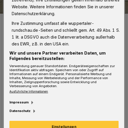
Website. Weitere Informationen finden Sie in unserer
Datenschutzerklärung.
Gerhard Finckhs letzte Schau wird in elf besonders gestalteten und
Ihre Zustimmung umfasst alle wuppertaler-
ausgestatteten Räumen gezeigt.
rundschau.de-Seiten und schließt gem. Art. 49 Abs. 1 S.
Foto: Von der Heydt-Museum
1 lit. a DSGVO auch die Datenverarbeitung außerhalb
des EWR, z.B. in den USA ein.
Wir und unsere Partner verarbeiten Daten, um
Folgendes bereitzustellen:
Von Stefan Seitz
Verwendung genauer Standortdaten. Endgeräteeigenschaften zur
Identifikation aktiv abfragen. Speichern von oder Zugriff auf
Informationen auf einem Endgerät. Personalisierte Werbung und
A
Inhalte, Messung von Werbeleistung und der Performance von
Inhalten, Zielgruppenforschung sowie Entwicklung und
ls die große Ausstellung übers 18.
Verbesserung von Angeboten.
Jahrhundert an letztlich fehlenden
Ausführliche Informationen
200.000 Euro gescheitert war, stellte sich im
Impressum
Von der Heydt-Museum die Frage: Was nun?
Datenschutz
Direktor Gerhard Finckh fand eine Lösung —
Einstellungen