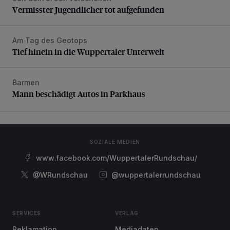
Vermisster Jugendlicher tot aufgefunden
Am Tag des Geotops
Tief hinein in die Wuppertaler Unterwelt
Tief hinein in die Wuppertaler Unterwelt
Barmen
Mann beschädigt Autos in Parkhaus
Mann beschädigt Autos in Parkhaus
SOZIALE MEDIEN
www.facebook.com/WuppertalerRundschau/
@WRundschau
@wuppertalerrundschau
SERVICES
VERLAG
Reklamation
Mediadaten