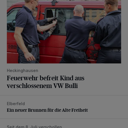
Heckinghausen
Feuerwehr befreit Kind aus
verschlossenem VW Bulli
Elberfeld
Ein neuer Brunnen für die Alte Freiheit
Ein neuer Brunnen für die Alte Freiheit
Seit dem 8. Juli verschollen
Vermisster Jugendlicher tot aufgefunden