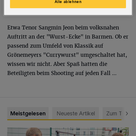
Sänger des Ensembles mit Wuppertalern an
Alle ablehnen
verschiedenen Orten in der Stadt.
Etwa Tenor Sangmin Jeon beim volksnahen
Auftritt an der "Wurst-Ecke" in Barmen. Ob er
passend zum Umfeld von Klassik auf
Grönemeyers "Currywurst" umgeschaltet hat,
wissen wir nicht. Aber Spaß hatten die
Beteiligten beim Shooting auf jeden Fall ...
Meistgelesen
Neueste Artikel
Zum Thema
Feuerwehr befreit Kind aus verschlossenem VW Bulli