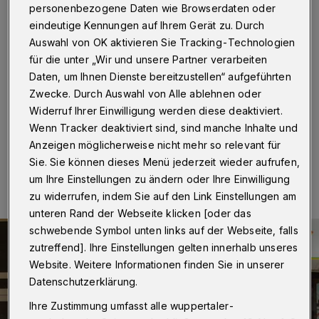
Arie ...
personenbezogene Daten wie Browserdaten oder
eindeutige Kennungen auf Ihrem Gerät zu. Durch
Wuppertal
·
... wäre vielleicht auch kein schlechter Titel
Auswahl von OK aktivieren Sie Tracking-Technologien
für dieses Motiv aus der Plakatserie gewesen, mit der
für die unter „Wir und unsere Partner verarbeiten
die Wuppertaler Oper seit Ende September im
Daten, um Ihnen Dienste bereitzustellen“ aufgeführten
Stadtgebiet ihre Verbundenheit mit der bergischen
Zwecke. Durch Auswahl von Alle ablehnen oder
Metropole dokumentiert.
Widerruf Ihrer Einwilligung werden diese deaktiviert.
Wenn Tracker deaktiviert sind, sind manche Inhalte und
Anzeigen möglicherweise nicht mehr so relevant für
07.10.2018 , 12:00 Uhr
Eine Minute Lesezeit
Sie. Sie können dieses Menü jederzeit wieder aufrufen,
um Ihre Einstellungen zu ändern oder Ihre Einwilligung
zu widerrufen, indem Sie auf den Link Einstellungen am
unteren Rand der Webseite klicken [oder das
schwebende Symbol unten links auf der Webseite, falls
zutreffend]. Ihre Einstellungen gelten innerhalb unseres
Website. Weitere Informationen finden Sie in unserer
Datenschutzerklärung.
Ihre Zustimmung umfasst alle wuppertaler-