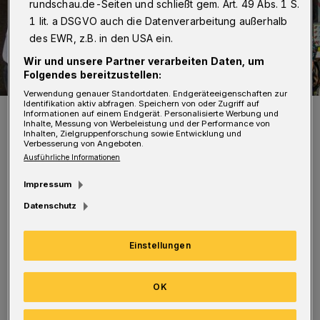
rundschau.de-Seiten und schließt gem. Art. 49 Abs. 1 S.
1 lit. a DSGVO auch die Datenverarbeitung außerhalb
des EWR, z.B. in den USA ein.
Wir und unsere Partner verarbeiten Daten, um
Folgendes bereitzustellen:
Verwendung genauer Standortdaten. Endgeräteeigenschaften zur
Identifikation aktiv abfragen. Speichern von oder Zugriff auf
Ein echter Hingucker.
Informationen auf einem Endgerät. Personalisierte Werbung und
Inhalte, Messung von Werbeleistung und der Performance von
Foto: Oper Wuppertal / Jens Grossmann
Inhalten, Zielgruppenforschung sowie Entwicklung und
Verbesserung von Angeboten.
Ausführliche Informationen
Impressum
Datenschutz
"Mit der Kampagne ,Wir lieben WOPERTAL'
wollen wir den Wuppertalern sagen: Wir sind
Einstellungen
gern ein Teil von euch!”, so Intendant
Berthold Schneider. Die von Jens Großmann
OK
fotografierten Szenen zeigen die kostümierten