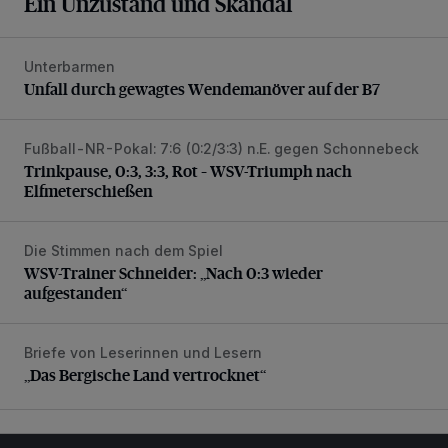
Ein Unzustand und Skandal
Unterbarmen
Unfall durch gewagtes Wendemanöver auf der B7
Unfall durch gewagtes Wendemanöver auf der B7
Fußball-NR-Pokal: 7:6 (0:2/3:3) n.E. gegen Schonnebeck
Trinkpause, 0:3, 3:3, Rot – WSV-Triumph nach Elfmetersc
Trinkpause, 0:3, 3:3, Rot – WSV-Triumph nach
Elfmeterschießen
Die Stimmen nach dem Spiel
WSV-Trainer Schneider: „Nach 0:3 wieder aufgestanden“
WSV-Trainer Schneider: „Nach 0:3 wieder
aufgestanden“
Briefe von Leserinnen und Lesern
„Das Bergische Land vertrocknet“
„Das Bergische Land vertrocknet“