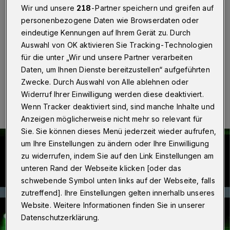
Wir und unsere
218
-Partner speichern und greifen auf
Wuppertal
·
Einem großen Teil der Rundschau-
personenbezogene Daten wie Browserdaten oder
Aufgabe am 19. November 2017 liegt die neue
eindeutige Kennungen auf Ihrem Gerät zu. Durch
Ausgabe des Bühnen-Magazins "Preview" bei.
Auswahl von OK aktivieren Sie Tracking-Technologien
für die unter „Wir und unsere Partner verarbeiten
Daten, um Ihnen Dienste bereitzustellen“ aufgeführten
Zwecke. Durch Auswahl von Alle ablehnen oder
19.11.2016 , 10:00 Uhr
Eine Minute Lesezeit
Widerruf Ihrer Einwilligung werden diese deaktiviert.
Wenn Tracker deaktiviert sind, sind manche Inhalte und
Anzeigen möglicherweise nicht mehr so relevant für
Sie. Sie können dieses Menü jederzeit wieder aufrufen,
um Ihre Einstellungen zu ändern oder Ihre Einwilligung
zu widerrufen, indem Sie auf den Link Einstellungen am
unteren Rand der Webseite klicken [oder das
schwebende Symbol unten links auf der Webseite, falls
zutreffend]. Ihre Einstellungen gelten innerhalb unseres
Website. Weitere Informationen finden Sie in unserer
Datenschutzerklärung.