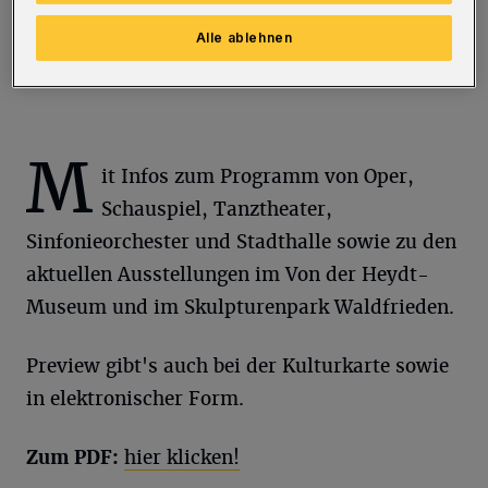
Das Titelbild der Ausgabe.
Foto: Rundschau
Alle ablehnen
M
it Infos zum Programm von Oper,
Schauspiel, Tanztheater,
Sinfonieorchester und Stadthalle sowie zu den
aktuellen Ausstellungen im Von der Heydt-
Museum und im Skulpturenpark Waldfrieden.
Preview gibt's auch bei der Kulturkarte sowie
in elektronischer Form.
Zum PDF:
hier klicken!