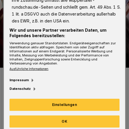
Ihre Zustimmung umfasst alle wuppertaler-
rundschau.de-Seiten und schließt gem. Art. 49 Abs. 1 S.
1 lit. a DSGVO auch die Datenverarbeitung außerhalb
des EWR, z.B. in den USA ein.
Wir und unsere Partner verarbeiten Daten, um
Folgendes bereitzustellen:
Verwendung genauer Standortdaten. Endgeräteeigenschaften zur
Identifikation aktiv abfragen. Speichern von oder Zugriff auf
Informationen auf einem Endgerät. Personalisierte Werbung und
Inhalte, Messung von Werbeleistung und der Performance von
Inhalten, Zielgruppenforschung sowie Entwicklung und
Verbesserung von Angeboten.
Ausführliche Informationen
Blick in die Ausstellung.
Foto: VDHM
Impressum
Datenschutz
Einstellungen
Auch die neue Ausstellung „Museum A bis Z.
OK
Von Anfang bis Zukunft“ ist dann zu sehen.