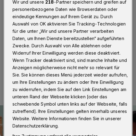
am Donnerstag
Wir und unsere
218
-Partner speichern und greifen auf
personenbezogene Daten wie Browserdaten oder
Wuppertal
·
Die Wuppertaler Stadtwerke laden erneut
eindeutige Kennungen auf Ihrem Gerät zu. Durch
ins Von der Heydt-Museum am Turmhof 8 ein. Der
Auswahl von OK aktivieren Sie Tracking-Technologien
„WSW-Kunstabend“ findet am Donnerstag (16. Januar
für die unter „Wir und unsere Partner verarbeiten
2025) statt. Von 17 bis 20 Uhr können alle
Daten, um Ihnen Dienste bereitzustellen“ aufgeführten
Besucherinnen und Besucher, wie an jedem dritten
Zwecke. Durch Auswahl von Alle ablehnen oder
Donnerstag im Monat, die Sammlungspräsentationen
kostenlos sehen.
Widerruf Ihrer Einwilligung werden diese deaktiviert.
Wenn Tracker deaktiviert sind, sind manche Inhalte und
Anzeigen möglicherweise nicht mehr so relevant für
Sie. Sie können dieses Menü jederzeit wieder aufrufen,
15.01.2025 , 12:30 Uhr
Eine Minute Lesezeit
um Ihre Einstellungen zu ändern oder Ihre Einwilligung
zu widerrufen, indem Sie auf den Link Einstellungen am
unteren Rand der Webseite klicken [oder das
schwebende Symbol unten links auf der Webseite, falls
zutreffend]. Ihre Einstellungen gelten innerhalb unseres
Website. Weitere Informationen finden Sie in unserer
Datenschutzerklärung.