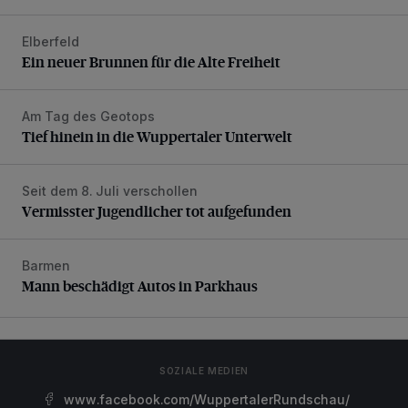
Elberfeld
Ein neuer Brunnen für die Alte Freiheit
Ein neuer Brunnen für die Alte Freiheit
Am Tag des Geotops
Tief hinein in die Wuppertaler Unterwelt
Tief hinein in die Wuppertaler Unterwelt
Seit dem 8. Juli verschollen
Vermisster Jugendlicher tot aufgefunden
Vermisster Jugendlicher tot aufgefunden
Barmen
Mann beschädigt Autos in Parkhaus
Mann beschädigt Autos in Parkhaus
SOZIALE MEDIEN
www.facebook.com/WuppertalerRundschau/