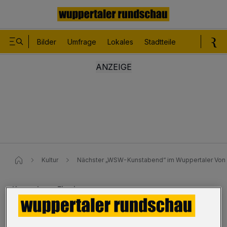
Bilder
Umfrage
Lokales
Stadtteile
Sport
Le
Kultur
Nächster „WSW-Kunstabend“ im Wuppertaler Vo
Kostenloser Eintritt
Nächster „WSW-Kunstabend“