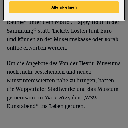
Um 18 Uhr findet außerdem eine öffentliche
Alle ablehnen
Führung in der Ausstellung „Zeiten und
Räume“ unter dem Motto „Happy Hour in der
Sammlung“ statt. Tickets kosten fünf Euro
und können an der Museumskasse oder vorab
online erworben werden.
Um die Angebote des Von der Heydt-Museums
noch mehr bestehenden und neuen
Kunstinteressierten nahe zu bringen, hatten
die Wuppertaler Stadtwerke und das Museum
gemeinsam im März 2024 den „WSW-
Kunstabend“ ins Leben gerufen.