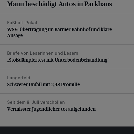
Mann beschädigt Autos in Parkhaus
Fußball-Pokal
WSV: Übertragung im Barmer Bahnhof und klare Ansage
WSV: Übertragung im Barmer Bahnhof und klare
Ansage
Briefe von Leserinnen und Lesern
„Stoßdämpfertest mit Unterbodenbehandlung“
„Stoßdämpfertest mit Unterbodenbehandlung“
Langerfeld
Schwerer Unfall mit 2,48 Promille
Schwerer Unfall mit 2,48 Promille
Seit dem 8. Juli verschollen
Vermisster Jugendlicher tot aufgefunden
Vermisster Jugendlicher tot aufgefunden