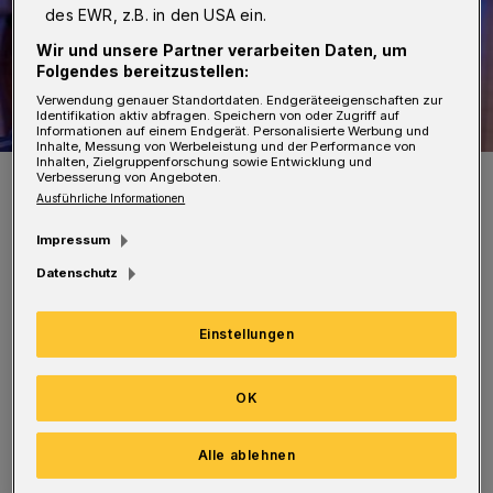
des EWR, z.B. in den USA ein.
Wir und unsere Partner verarbeiten Daten, um
Folgendes bereitzustellen:
Verwendung genauer Standortdaten. Endgeräteeigenschaften zur
Identifikation aktiv abfragen. Speichern von oder Zugriff auf
Informationen auf einem Endgerät. Personalisierte Werbung und
Inhalte, Messung von Werbeleistung und der Performance von
Inhalten, Zielgruppenforschung sowie Entwicklung und
Nach der Eröffnung wird gefeiert.
Verbesserung von Angeboten.
Foto: Antje Zeis-Loi
Ausführliche Informationen
Impressum
Datenschutz
Einstellungen
Zunächst wird die neue Ausstellung „Museum
A bis Z: Von Anfang bis Zukunft“ feierlich
OK
eröffnet, danach gibt es Dancefloor mit DJane
mauzmon im Museumsforum. Getränke gibt
Alle ablehnen
es vom Museumscafé Muluru.