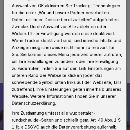
Party
Auswahl von OK aktivieren Sie Tracking-Technologien
für die unter „Wir und unsere Partner verarbeiten
Wuppertal
·
Das Wuppertaler Von der Heydt-Museum
Daten, um Ihnen Dienste bereitzustellen“ aufgeführten
(Turmhof 8) lädt zur Ausstellungseröffnung mit
Zwecke. Durch Auswahl von Alle ablehnen oder
anschließender Jahresauftakt-Party ein – und zwar für
Freitag (10. Januar 2025) ab 18 Uhr.
Widerruf Ihrer Einwilligung werden diese deaktiviert.
Wenn Tracker deaktiviert sind, sind manche Inhalte und
Anzeigen möglicherweise nicht mehr so relevant für
Sie. Sie können dieses Menü jederzeit wieder aufrufen,
06.01.2025 , 12:00 Uhr
Eine Minute Lesezeit
um Ihre Einstellungen zu ändern oder Ihre Einwilligung
zu widerrufen, indem Sie auf den Link Einstellungen am
unteren Rand der Webseite klicken [oder das
schwebende Symbol unten links auf der Webseite, falls
zutreffend]. Ihre Einstellungen gelten innerhalb unseres
Website. Weitere Informationen finden Sie in unserer
Datenschutzerklärung.
Ihre Zustimmung umfasst alle wuppertaler-
rundschau.de-Seiten und schließt gem. Art. 49 Abs. 1 S.
1 lit. a DSGVO auch die Datenverarbeitung außerhalb