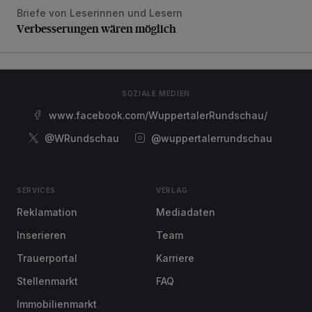
Briefe von Leserinnen und Lesern
Verbesserungen wären möglich
Verbesserungen wären möglich
SOZIALE MEDIEN
www.facebook.com/WuppertalerRundschau/
@WRundschau
@wuppertalerrundschau
SERVICES
VERLAG
Reklamation
Mediadaten
Inserieren
Team
Trauerportal
Karriere
Stellenmarkt
FAQ
Immobilienmarkt