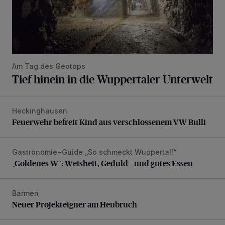
Am Tag des Geotops
Tief hinein in die Wuppertaler Unterwelt
Heckinghausen
Feuerwehr befreit Kind aus verschlossenem VW Bulli
Feuerwehr befreit Kind aus verschlossenem VW Bulli
Gastronomie-Guide „So schmeckt Wuppertal!“
„Goldenes W“: Weisheit, Geduld – und gutes Essen
„Goldenes W“: Weisheit, Geduld – und gutes Essen
Barmen
Neuer Projekteigner am Heubruch
Neuer Projekteigner am Heubruch