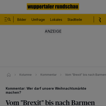
Bilder
Umfrage
Lokales
Stadtteile
Sport
Le
Kolumne
Kommentar
Vom "Brexit" bis nach Barme
Kommentar: Wer darf unsere Weihnachtsmärkte
machen?
Vom "Brexit" bis nach Barmen