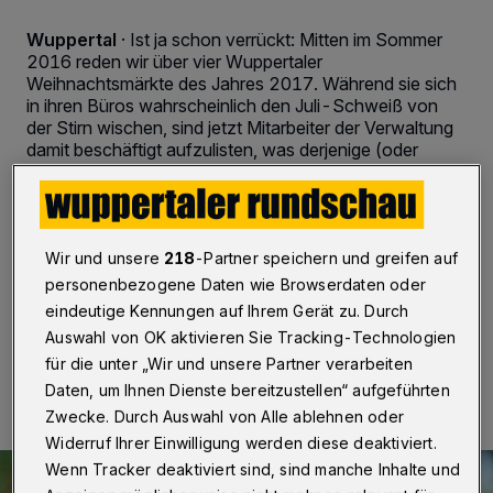
Wuppertal
·
Ist ja schon verrückt: Mitten im Sommer
2016 reden wir über vier Wuppertaler
Weihnachtsmärkte des Jahres 2017. Während sie sich
in ihren Büros wahrscheinlich den Juli-Schweiß von
der Stirn wischen, sind jetzt Mitarbeiter der Verwaltung
damit beschäftigt aufzulisten, was derjenige (oder
diejenigen) bringen und machen müssen, die den
Elberfelder "Lichtermarkt", den Barmer
Weihnachtsmarkt, den Mittelalter-Markt auf dem
Laurentiusplatz und den "Winterzaubermarkt" auf der
Hardt durchführen wollen.
Wir und unsere
218
-Partner speichern und greifen auf
personenbezogene Daten wie Browserdaten oder
eindeutige Kennungen auf Ihrem Gerät zu. Durch
Auswahl von OK aktivieren Sie Tracking-Technologien
28.07.2016 , 11:15 Uhr
2 Minuten Lesezeit
für die unter „Wir und unsere Partner verarbeiten
Daten, um Ihnen Dienste bereitzustellen“ aufgeführten
Zwecke. Durch Auswahl von Alle ablehnen oder
Widerruf Ihrer Einwilligung werden diese deaktiviert.
Wenn Tracker deaktiviert sind, sind manche Inhalte und