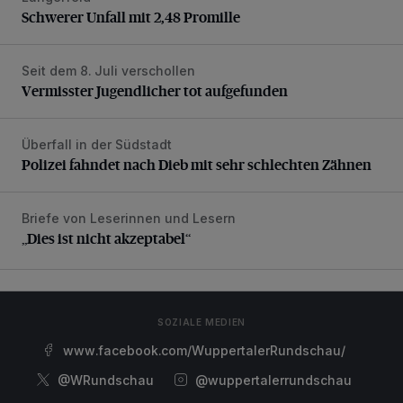
Schwerer Unfall mit 2,48 Promille
Seit dem 8. Juli verschollen
Vermisster Jugendlicher tot aufgefunden
Vermisster Jugendlicher tot aufgefunden
Überfall in der Südstadt
Polizei fahndet nach Dieb mit sehr schlechten Zähnen
Polizei fahndet nach Dieb mit sehr schlechten Zähnen
Briefe von Leserinnen und Lesern
„Dies ist nicht akzeptabel“
„Dies ist nicht akzeptabel“
SOZIALE MEDIEN
www.facebook.com/WuppertalerRundschau/
@WRundschau
@wuppertalerrundschau