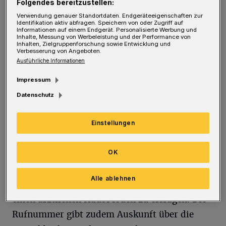
Folgendes bereitzustellen:
www.kvno.de/notdienst
oder über die
Verwendung genauer Standortdaten. Endgeräteeigenschaften zur
Identifikation aktiv abfragen. Speichern von oder Zugriff auf
kostenlose Servicenummer 116 117. Die
Informationen auf einem Endgerät. Personalisierte Werbung und
Inhalte, Messung von Werbeleistung und der Performance von
Nummer ist rund um die Uhr erreichbar. Die
Inhalten, Zielgruppenforschung sowie Entwicklung und
Verbesserung von Angeboten.
Telefon-Kapazitäten werden zu Karneval noch
Ausführliche Informationen
einmal verstärkt.
Impressum
Datenschutz
Hausbesuche für nicht mobile Patientinnen
Einstellungen
und Patienten
Erkrankte, die den Weg in eine örtliche
OK
Notdienstpraxis nicht auf sich nehmen
Alle ablehnen
können, haben die Möglichkeit, über die 116 117
einen ärztlichen Hausbesuch zu erfragen. Die
Rufnummer gibt zudem Auskunft über die