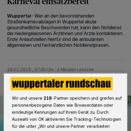
Karneval einsatzbereit
Wuppertal
·
Wer an den bevorstehenden
Straßenkarnevalstagen in Wuppertal akute
gesundheitliche Beschwerden hat, kann den Notdienst
der niedergelassenen Ärztinnen und Ärzte kontaktieren.
Erste Anlaufstellen hierfür sind die ambulanten
allgemeinen und fachärztlichen Notdienstpraxen.
28.02.2025 , 07:30 Uhr
2 Minuten Lesezeit
Wir und unsere
218
-Partner speichern und greifen auf
personenbezogene Daten wie Browserdaten oder
eindeutige Kennungen auf Ihrem Gerät zu. Durch
Auswahl von OK aktivieren Sie Tracking-Technologien
für die unter „Wir und unsere Partner verarbeiten