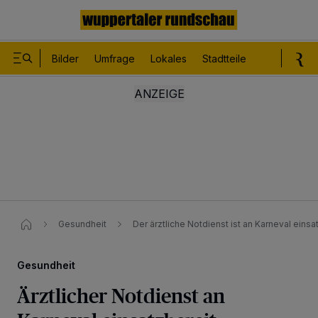
Bilder
Umfrage
Lokales
Stadtteile
Sport
Le
Gesundheit
Der ärztliche Notdienst ist an Karneval einsa
Gesundheit
Ärztlicher Notdienst an