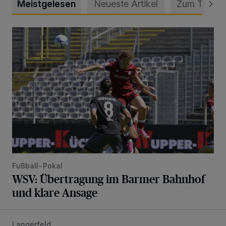
Meistgelesen
Neueste Artikel
Zum Thema
WSV: Übertragung im Barmer Bahnhof und klare Ansage
Fußball-Pokal
WSV: Übertragung im Barmer Bahnhof
und klare Ansage
Langerfeld
Schwerer Unfall mit 2,48 Promille