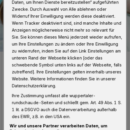
Daten, um Ihnen Dienste bereitzustellen“ aufgeführten
Zwecke. Durch Auswahl von Alle ablehnen oder
Widerruf Ihrer Einwilligung werden diese deaktiviert.
Wenn Tracker deaktiviert sind, sind manche Inhalte und
Anzeigen möglicherweise nicht mehr so relevant für
Sie. Sie können dieses Menü jederzeit wieder aufrufen,
um Ihre Einstellungen zu ändern oder Ihre Einwilligung
zu widerrufen, indem Sie auf den Link Einstellungen am
Da vergeht der Spaß ...
unteren Rand der Webseite klicken [oder das
Foto:
tibanna79 - Fotolia/Agnes Sadlowska
schwebende Symbol unten links auf der Webseite, falls
zutreffend]. Ihre Einstellungen gelten innerhalb unseres
Website. Weitere Informationen finden Sie in unserer
Datenschutzerklärung.
Ihre Zustimmung umfasst alle wuppertaler-
I
nformationen zu Adressen und
rundschau.de-Seiten und schließt gem. Art. 49 Abs. 1 S.
Öffnungszeiten der insgesamt gut 90
1 lit. a DSGVO auch die Datenverarbeitung außerhalb
des EWR, z.B. in den USA ein.
Notdienstpraxen der Kassenärztlichen
Wir und unsere Partner verarbeiten Daten, um
Vereinigung Nordrhein (KVNO) gibt es unter