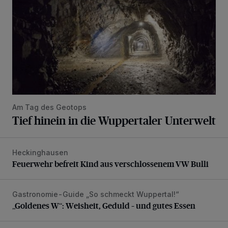
Am Tag des Geotops
Tief hinein in die Wuppertaler Unterwelt
Heckinghausen
Feuerwehr befreit Kind aus verschlossenem VW Bulli
Feuerwehr befreit Kind aus verschlossenem VW Bulli
Gastronomie-Guide „So schmeckt Wuppertal!“
„Goldenes W“: Weisheit, Geduld – und gutes Essen
„Goldenes W“: Weisheit, Geduld – und gutes Essen