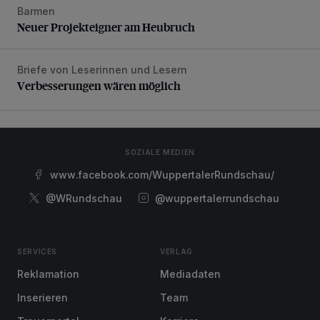
Barmen
Neuer Projekteigner am Heubruch
Neuer Projekteigner am Heubruch
Briefe von Leserinnen und Lesern
Verbesserungen wären möglich
Verbesserungen wären möglich
SOZIALE MEDIEN
www.facebook.com/WuppertalerRundschau/
@WRundschau
@wuppertalerrundschau
SERVICES
VERLAG
Reklamation
Mediadaten
Inserieren
Team