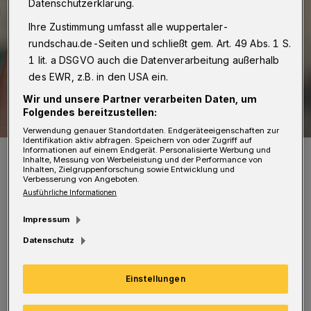
Datenschutzerklärung.
Ihre Zustimmung umfasst alle wuppertaler-
rundschau.de-Seiten und schließt gem. Art. 49 Abs. 1 S.
1 lit. a DSGVO auch die Datenverarbeitung außerhalb
des EWR, z.B. in den USA ein.
Wir und unsere Partner verarbeiten Daten, um
Folgendes bereitzustellen:
Verwendung genauer Standortdaten. Endgeräteeigenschaften zur
Identifikation aktiv abfragen. Speichern von oder Zugriff auf
Informationen auf einem Endgerät. Personalisierte Werbung und
Symbolbild.
Inhalte, Messung von Werbeleistung und der Performance von
Foto: Birgit Malchow/be.p
Inhalten, Zielgruppenforschung sowie Entwicklung und
Verbesserung von Angeboten.
Ausführliche Informationen
Impressum
Datenschutz
D
er Kurs wird nach dem „Rauchfrei
Programm“ durchgeführt, das vom
Einstellungen
Institut für Therapieforschung (IFT) München