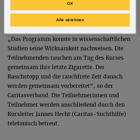
in Zusammenarbeit mit der Bundeszentrale
OK
für gesundheitliche Aufklärung (BZgA)
Alle ablehnen
entwickelt wurde.
„Das Programm konnte in wissenschaftlichen
Studien seine Wirksamkeit nachweisen. Die
Teilnehmenden rauchen am Tag des Kurses
gemeinsam ihre letzte Zigarette. Der
Rauchstopp und die rauchfreie Zeit danach
werden gemeinsam vorbereitet“, so der
Caritasverband. Die Teilnehmerinnen und
Teilnehmer werden anschließend durch den
Kursleiter Jannes Hecht (Caritas-Suchthilfe)
telefonisch betreut.