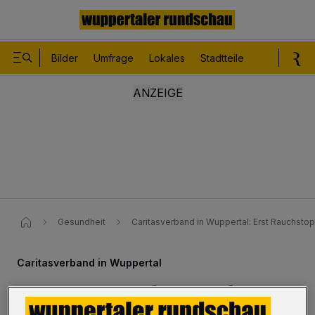
Bilder
Umfrage
Lokales
Stadtteile
Sport
Le
Gesundheit
Caritasverband in Wuppertal​: Erst Rauchstop
Caritasverband in Wuppertal
Kurs: Erst Rauchstopp, dann