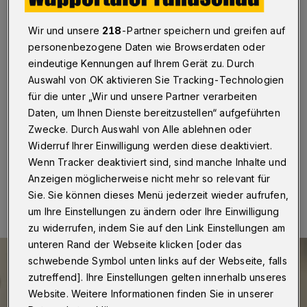
rauchfrei
Wir und unsere
218
-Partner speichern und greifen auf
Wuppertal
·
Der Caritasverband bietet für den 19. April
personenbezogene Daten wie Browserdaten oder
2024 einen weiteren „Rauchfrei Tageskurs“ in
Wuppertal an. Dabei handelt es sich um ein
eindeutige Kennungen auf Ihrem Gerät zu. Durch
Gruppenangebot zur Tabakentwöhnung für alle, die
Auswahl von OK aktivieren Sie Tracking-Technologien
langfristig ohne Nikotin leben wollen und sich dabei
für die unter „Wir und unsere Partner verarbeiten
professionelle Unterstützung benötigen bzw.
Daten, um Ihnen Dienste bereitzustellen“ aufgeführten
wünschen.
Zwecke. Durch Auswahl von Alle ablehnen oder
Widerruf Ihrer Einwilligung werden diese deaktiviert.
Wenn Tracker deaktiviert sind, sind manche Inhalte und
09.04.2024 , 09:30 Uhr
Eine Minute Lesezeit
Anzeigen möglicherweise nicht mehr so relevant für
Sie. Sie können dieses Menü jederzeit wieder aufrufen,
um Ihre Einstellungen zu ändern oder Ihre Einwilligung
zu widerrufen, indem Sie auf den Link Einstellungen am
unteren Rand der Webseite klicken [oder das
schwebende Symbol unten links auf der Webseite, falls
zutreffend]. Ihre Einstellungen gelten innerhalb unseres
Website. Weitere Informationen finden Sie in unserer