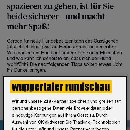
spazieren zu gehen, ist für Sie
beide sicherer – und macht
mehr Spaß!
Gerade für neue Hundebesitzer kann das Gassigehen
tatsächlich eine gewisse Herausforderung bedeuten.
Wie reagiert der Hund auf andere Tiere oder Menschen
und wie kann ich sicherstellen, dass sich der Hund
wohlfühlt? Die nachfolgenden Tipps sollten etwas Licht
ins Dunkel bringen.
06.01.2023 , 11:47 Uhr
2 Minuten Lesezeit
Wir und unsere
218
-Partner speichern und greifen auf
personenbezogene Daten wie Browserdaten oder
eindeutige Kennungen auf Ihrem Gerät zu. Durch
Auswahl von OK aktivieren Sie Tracking-Technologien
für die unter „Wir und unsere Partner verarbeiten