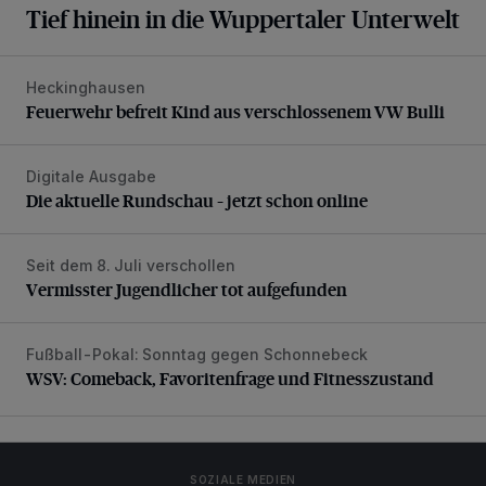
Tief hinein in die Wuppertaler Unterwelt
Heckinghausen
Feuerwehr befreit Kind aus verschlossenem VW Bulli
Feuerwehr befreit Kind aus verschlossenem VW Bulli
Digitale Ausgabe
Die aktuelle Rundschau – jetzt schon online
Die aktuelle Rundschau – jetzt schon online
Seit dem 8. Juli verschollen
Vermisster Jugendlicher tot aufgefunden
Vermisster Jugendlicher tot aufgefunden
Fußball-Pokal: Sonntag gegen Schonnebeck
WSV: Comeback, Favoritenfrage und Fitnesszustand
WSV: Comeback, Favoritenfrage und Fitnesszustand
SOZIALE MEDIEN