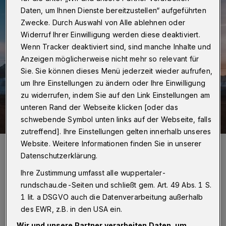
Daten, um Ihnen Dienste bereitzustellen“ aufgeführten
Zwecke. Durch Auswahl von Alle ablehnen oder
Widerruf Ihrer Einwilligung werden diese deaktiviert.
Wenn Tracker deaktiviert sind, sind manche Inhalte und
Anzeigen möglicherweise nicht mehr so relevant für
Sie. Sie können dieses Menü jederzeit wieder aufrufen,
um Ihre Einstellungen zu ändern oder Ihre Einwilligung
zu widerrufen, indem Sie auf den Link Einstellungen am
unteren Rand der Webseite klicken [oder das
schwebende Symbol unten links auf der Webseite, falls
zutreffend]. Ihre Einstellungen gelten innerhalb unseres
Foto: Pixabay.com/Anna Pelzer
Website. Weitere Informationen finden Sie in unserer
Datenschutzerklärung.
Ihre Zustimmung umfasst alle wuppertaler-
rundschau.de-Seiten und schließt gem. Art. 49 Abs. 1 S.
1 lit. a DSGVO auch die Datenverarbeitung außerhalb
M
it Ihrem Hund spazieren zu gehen, ist
des EWR, z.B. in den USA ein.
eine großartige Möglichkeit, sich zu
Wir und unsere Partner verarbeiten Daten, um