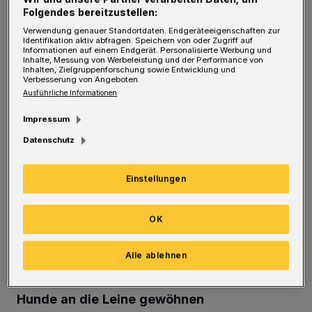
Folgendes bereitzustellen:
bewegen und Zeit
mit Ihrem Haustier
zu
Verwendung genauer Standortdaten. Endgeräteeigenschaften zur
verbringen. Es hilft Ihnen auch, sich mit
Identifikation aktiv abfragen. Speichern von oder Zugriff auf
Informationen auf einem Endgerät. Personalisierte Werbung und
Ihrem Haustier zu verbinden, und kann
Inhalte, Messung von Werbeleistung und der Performance von
Inhalten, Zielgruppenforschung sowie Entwicklung und
helfen, Stress abzubauen. Dabei stellt das
Verbesserung von Angeboten.
Ausführliche Informationen
Gehen an der Leine die sicherste Option dar,
sofern es richtig gemacht wird.
Impressum
Datenschutz
Wenn Sie mit Ihrem Hund an der Leine
spazieren gehen, sollten Sie einige
Einstellungen
Sicherheitsvorkehrungen treffen, um
sicherzustellen, dass es für Sie beide sicher
OK
ist.
Alle ablehnen
Hunde an die Leine gewöhnen