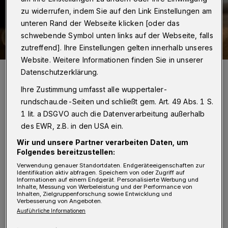
zu widerrufen, indem Sie auf den Link Einstellungen am
unteren Rand der Webseite klicken [oder das
schwebende Symbol unten links auf der Webseite, falls
zutreffend]. Ihre Einstellungen gelten innerhalb unseres
Website. Weitere Informationen finden Sie in unserer
Ein Jack-Russell-Terrier (Symbolbild).
Datenschutzerklärung.
Foto: Gabriela Neumeier
Ihre Zustimmung umfasst alle wuppertaler-
rundschau.de-Seiten und schließt gem. Art. 49 Abs. 1 S.
1 lit. a DSGVO auch die Datenverarbeitung außerhalb
des EWR, z.B. in den USA ein.
Wir und unsere Partner verarbeiten Daten, um
„In den vergangenen Monaten ist in vielen
Folgendes bereitzustellen:
Haushalten ein Tier neu eingezogen. Wir
Verwendung genauer Standortdaten. Endgeräteeigenschaften zur
Identifikation aktiv abfragen. Speichern von oder Zugriff auf
befürchten, dass nicht alle die Anschaffung
Informationen auf einem Endgerät. Personalisierte Werbung und
Inhalte, Messung von Werbeleistung und der Performance von
gut durchdacht haben und viele Tiere nur als
Inhalten, Zielgruppenforschung sowie Entwicklung und
Verbesserung von Angeboten.
,Corona-Projekt‘ oder zur Ablenkung und
Ausführliche Informationen
Beschäftigung in dieser schweren Zeit