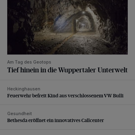
Am Tag des Geotops
Tief hinein in die Wuppertaler Unterwelt
Heckinghausen
Feuerwehr befreit Kind aus verschlossenem VW Bulli
Feuerwehr befreit Kind aus verschlossenem VW Bulli
Gesundheit
Bethesda eröffnet ein innovatives Callcenter
Bethesda eröffnet ein innovatives Callcenter