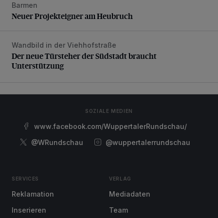
Barmen
Neuer Projekteigner am Heubruch
Neuer Projekteigner am Heubruch
Wandbild in der Viehhofstraße
Der neue Türsteher der Südstadt braucht Unterstützung
Der neue Türsteher der Südstadt braucht
Unterstützung
SOZIALE MEDIEN
www.facebook.com/WuppertalerRundschau/
@WRundschau
@wuppertalerrundschau
SERVICES
VERLAG
Reklamation
Mediadaten
Inserieren
Team