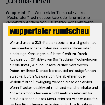
„Corona-Tieren“
Wuppertal
·
Der Wuppertaler Tierschutzverein
„Pechpfoten“ rechnet über kurz oder lang mit einer
vermehrten Abgabe von Haustieren. Vor allem wenn
Urlaube anstünden, könnten unüberlegt während der
Pandemie angeschaffte Tiere ihren Halterinnen und
Haltern lästig werden. Erste „Corona-Tiere“ fänden
bereits jetzt im Tierschutz Obhut.
Wir und unsere
218
-Partner speichern und greifen auf
personenbezogene Daten wie Browserdaten oder
eindeutige Kennungen auf Ihrem Gerät zu. Durch
Auswahl von OK aktivieren Sie Tracking-Technologien
13.06.2021 , 20:15 Uhr
2 Minuten Lesezeit
für die unter „Wir und unsere Partner verarbeiten
Daten, um Ihnen Dienste bereitzustellen“ aufgeführten
Zwecke. Durch Auswahl von Alle ablehnen oder
Widerruf Ihrer Einwilligung werden diese deaktiviert.
Wenn Tracker deaktiviert sind, sind manche Inhalte und
Anzeigen möglicherweise nicht mehr so relevant für
Sie. Sie können dieses Menü jederzeit wieder aufrufen,
um Ihre Einstellungen zu ändern oder Ihre Einwilligung