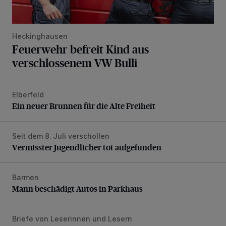
Heckinghausen
Feuerwehr befreit Kind aus
verschlossenem VW Bulli
Elberfeld
Ein neuer Brunnen für die Alte Freiheit
Ein neuer Brunnen für die Alte Freiheit
Seit dem 8. Juli verschollen
Vermisster Jugendlicher tot aufgefunden
Vermisster Jugendlicher tot aufgefunden
Barmen
Mann beschädigt Autos in Parkhaus
Mann beschädigt Autos in Parkhaus
Briefe von Leserinnen und Lesern
„Stoßdämpfertest mit Unterbodenbehandlung“