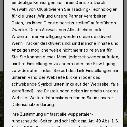
eindeutige Kennungen auf Ihrem Gerät zu. Durch
Wuppertal
·
... Sterbefälle sind, so die Auskunft des
Auswahl von OK aktivieren Sie Tracking-Technologien
städtischen Presseamtes, im vergangenen Jahr in
für die unter „Wir und unsere Partner verarbeiten
Wuppertal beurkundet worden. Im Jahr 2020 waren es
noch nur 4.500 gewesen.
Daten, um Ihnen Dienste bereitzustellen“ aufgeführten
Zwecke. Durch Auswahl von Alle ablehnen oder
Widerruf Ihrer Einwilligung werden diese deaktiviert.
Wenn Tracker deaktiviert sind, sind manche Inhalte und
08.01.2022 , 09:00 Uhr
Eine Minute Lesezeit
Anzeigen möglicherweise nicht mehr so relevant für
Sie. Sie können dieses Menü jederzeit wieder aufrufen,
um Ihre Einstellungen zu ändern oder Ihre Einwilligung
zu widerrufen, indem Sie auf den Link Einstellungen am
unteren Rand der Webseite klicken [oder das
schwebende Symbol unten links auf der Webseite, falls
zutreffend]. Ihre Einstellungen gelten innerhalb unseres
Website. Weitere Informationen finden Sie in unserer
Datenschutzerklärung.
Ihre Zustimmung umfasst alle wuppertaler-
rundschau.de-Seiten und schließt gem. Art. 49 Abs. 1 S.