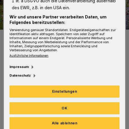
1 lit. a DSGVO auch die Datenverarbeitung außerhalb
des EWR, z.B. in den USA ein.
Wir und unsere Partner verarbeiten Daten, um
Folgendes bereitzustellen:
Verwendung genauer Standortdaten. Endgeräteeigenschaften zur
Identifikation aktiv abfragen. Speichern von oder Zugriff auf
Symbolbild.
Informationen auf einem Endgerät. Personalisierte Werbung und
Foto: Kirchenkreis Wuppertal / Tim Polick
Inhalte, Messung von Werbeleistung und der Performance von
Inhalten, Zielgruppenforschung sowie Entwicklung und
Verbesserung von Angeboten.
Ausführliche Informationen
Impressum
Datenschutz
Auch die Zahlen zu Eheschließungen und
Geburten liefert das Presseamt: Im Jahr 2021
Einstellungen
hat es 1.364 Ja-Worte gegeben (2020 wurde
sich 1.368 Mal „getraut“) – und im
OK
vergangenen Jahr sind in Wuppertal 3.500
Babys zur Welt gekommen. Das ist durchaus
Alle ablehnen