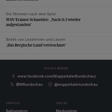
Die Stimmen nach dem Spiel
WSV-Trainer Schneider: „Nach 0:3 wieder aufgestanden“
WSV-Trainer Schneider: „Nach 0:3 wieder
aufgestanden“
Briefe von Leserinnen und Lesern
„Das Bergische Land vertrocknet“
„Das Bergische Land vertrocknet“
SOZIALE MEDIEN
www.facebook.com/WuppertalerRundschau/
@WRundschau
@wuppertalerrundschau
SERVICES
VERLAG
Reklamation
Mediadaten