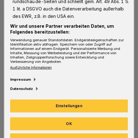
rundschau.de-Seiten und schließt gem. Art. 49 Abs. 1 S.
1 lit. a DSGVO auch die Datenverarbeitung außerhalb
des EWR, z.B. in den USA ein.
Wir und unsere Partner verarbeiten Daten, um
Folgendes bereitzustellen:
Verwendung genauer Standortdaten. Endgeräteeigenschaften zur
Identifikation aktiv abfragen. Speichern von oder Zugriff auf
Informationen auf einem Endgerät. Personalisierte Werbung und
Der Verlauf der Corona-Fälle in Wuppertal.
Inhalte, Messung von Werbeleistung und der Performance von
Inhalten, Zielgruppenforschung sowie Entwicklung und
Foto: WR
Verbesserung von Angeboten.
Ausführliche Informationen
Impressum
Datenschutz
Aktuell befinden sich 4.238 Menschen in
Einstellungen
Quarantäne. Davon sind 2.425 Infizierte
(Hinweis: In einigen Fällen, z B. während
OK
einer Isolierung im Krankenhaus, wird keine
Quarantäne angeordnet), 784