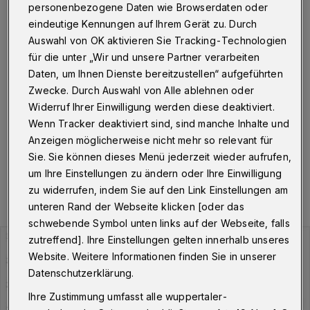
510,42
personenbezogene Daten wie Browserdaten oder
eindeutige Kennungen auf Ihrem Gerät zu. Durch
Wuppertal
·
Am Freitag (7. Januar 2022) um 8.02 Uhr
Auswahl von OK aktivieren Sie Tracking-Technologien
hat die Stadt Wuppertal insgesamt 2.544 Personen
für die unter „Wir und unsere Partner verarbeiten
gemeldet, die aktuell mit dem Corona-Virus infiziert
Daten, um Ihnen Dienste bereitzustellen“ aufgeführten
sind. Der Inzidenzwert liegt bei 510,42, die Zahl der
Zwecke. Durch Auswahl von Alle ablehnen oder
Neuinfektionen in den vergangenen sieben Tagen bei
1.812.
Widerruf Ihrer Einwilligung werden diese deaktiviert.
Wenn Tracker deaktiviert sind, sind manche Inhalte und
Anzeigen möglicherweise nicht mehr so relevant für
Sie. Sie können dieses Menü jederzeit wieder aufrufen,
07.01.2022 , 08:28 Uhr
Eine Minute Lesezeit
um Ihre Einstellungen zu ändern oder Ihre Einwilligung
zu widerrufen, indem Sie auf den Link Einstellungen am
unteren Rand der Webseite klicken [oder das
schwebende Symbol unten links auf der Webseite, falls
zutreffend]. Ihre Einstellungen gelten innerhalb unseres
Website. Weitere Informationen finden Sie in unserer
Datenschutzerklärung.
Ihre Zustimmung umfasst alle wuppertaler-