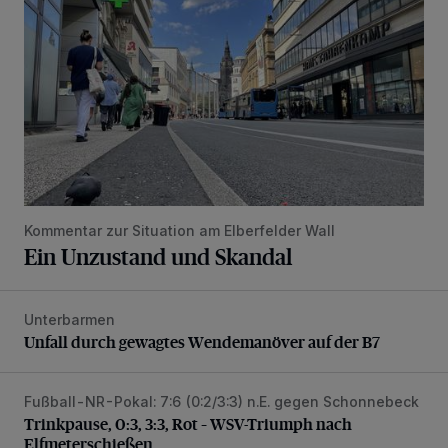
Kommentar zur Situation am Elberfelder Wall
Ein Unzustand und Skandal
Unterbarmen
Unfall durch gewagtes Wendemanöver auf der B7
Unfall durch gewagtes Wendemanöver auf der B7
Fußball-NR-Pokal: 7:6 (0:2/3:3) n.E. gegen Schonnebeck
Trinkpause, 0:3, 3:3, Rot – WSV-Triumph nach Elfmetersc
Trinkpause, 0:3, 3:3, Rot – WSV-Triumph nach
Elfmeterschießen