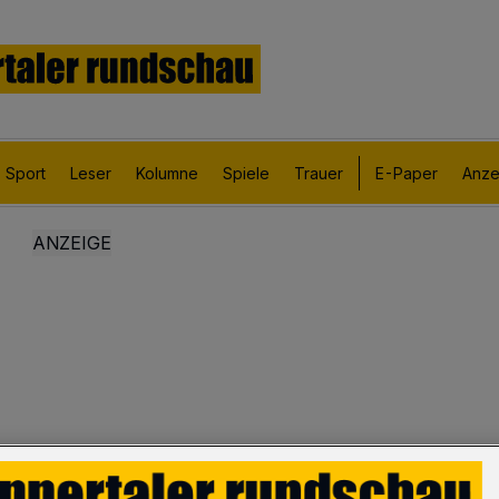
Sport
Leser
Kolumne
Spiele
Trauer
E-Paper
Anze