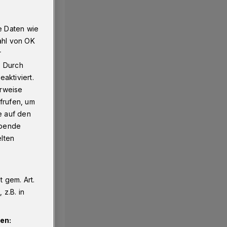
e Daten wie
ahl von OK
r
. Durch
aktiviert.
erweise
frufen, um
e auf den
ebende
elten
 gem. Art.
z.B. in
en: