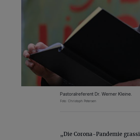
Pastoralreferent Dr. Werner Kleine.
Foto: Christoph Petersen
„Die Corona-Pandemie grassie