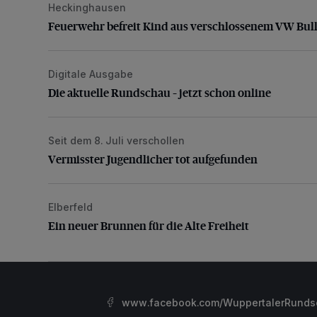
Heckinghausen
Feuerwehr befreit Kind aus verschlossenem VW Bulli
Feuerwehr befreit Kind aus verschlossenem VW Bull
Digitale Ausgabe
Die aktuelle Rundschau – jetzt schon online
Die aktuelle Rundschau – jetzt schon online
Seit dem 8. Juli verschollen
Vermisster Jugendlicher tot aufgefunden
Vermisster Jugendlicher tot aufgefunden
Elberfeld
Ein neuer Brunnen für die Alte Freiheit
Ein neuer Brunnen für die Alte Freiheit
www.facebook.com/WuppertalerRunds