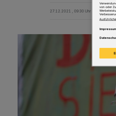
Verwendung
von oder Zu
27.12.2021 , 09:30 Uhr
Eine Minute 
Werbeleist
Verbesseru
Ausführliche
Impressu
Datenschu
E