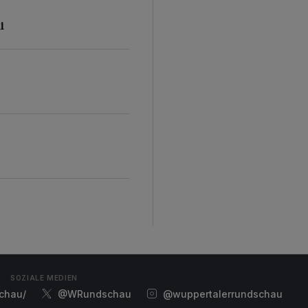
i
SOZIALE MEDIEN
chau/
@WRundschau
@wuppertalerrundschau