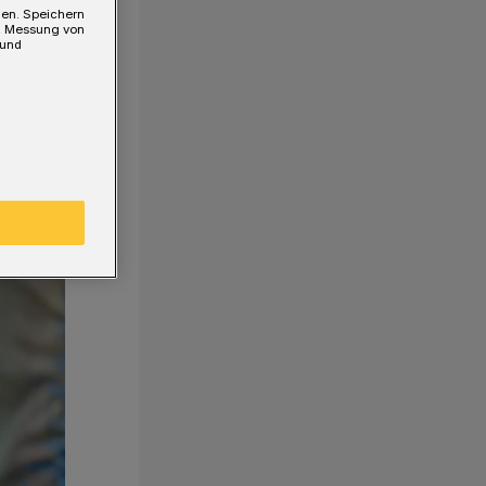
gen. Speichern
e, Messung von
 und