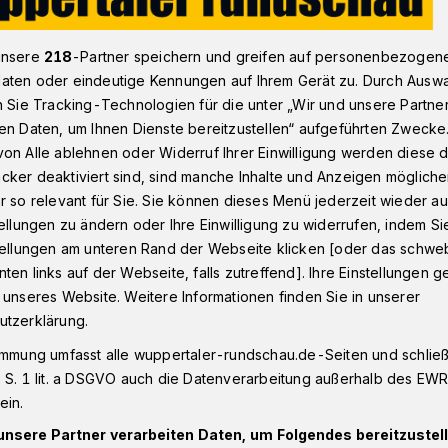
unsere
218
-Partner speichern und greifen auf personenbezogen
 Wuppertaler Steingarten für die Corona-Toten
aten oder eindeutige Kennungen auf Ihrem Gerät zu. Durch Ausw
n Sie Tracking-Technologien für die unter „Wir und unsere Partne
en Daten, um Ihnen Dienste bereitzustellen“ aufgeführten Zwecke
on Alle ablehnen oder Widerruf Ihrer Einwilligung werden diese de
dbahntrasse
cker deaktiviert sind, sind manche Inhalte und Anzeigen möglich
teingarten für die
r so relevant für Sie. Sie können dieses Menü jederzeit wieder au
tellungen zu ändern oder Ihre Einwilligung zu widerrufen, indem Si
n
stellungen am unteren Rand der Webseite klicken [oder das schw
ten links auf der Webseite, falls zutreffend]. Ihre Einstellungen g
 unseres Website. Weitere Informationen finden Sie in unserer
utzerklärung.
dacht für die Corona-Toten findet Freitag
immung umfasst alle wuppertaler-rundschau.de-Seiten und schließt
 Uhr am Steingarten von Martin Michels
 S. 1 lit. a DSGVO auch die Datenverarbeitung außerhalb des EWR, 
e Bahnhof Loh) statt.
ein.
unsere Partner verarbeiten Daten, um Folgendes bereitzustell