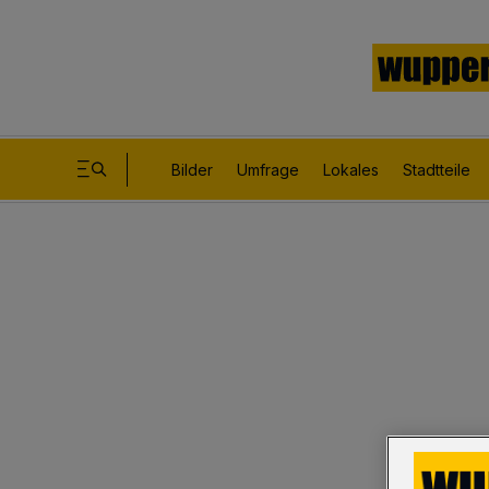
Bilder
Umfrage
Lokales
Stadtteile