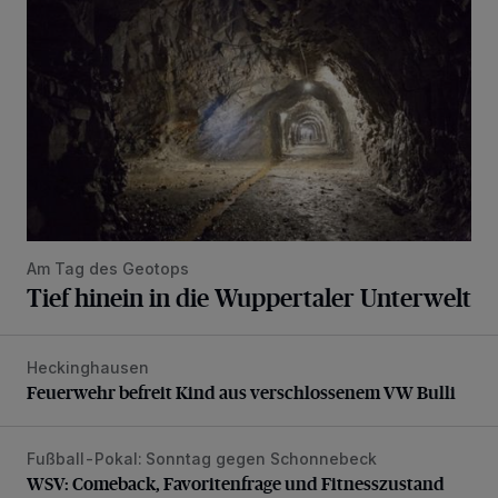
Am Tag des Geotops
Tief hinein in die Wuppertaler Unterwelt
Heckinghausen
Feuerwehr befreit Kind aus verschlossenem VW Bulli
Feuerwehr befreit Kind aus verschlossenem VW Bulli
Fußball-Pokal: Sonntag gegen Schonnebeck
WSV: Comeback, Favoritenfrage und Fitnesszustand
WSV: Comeback, Favoritenfrage und Fitnesszustand