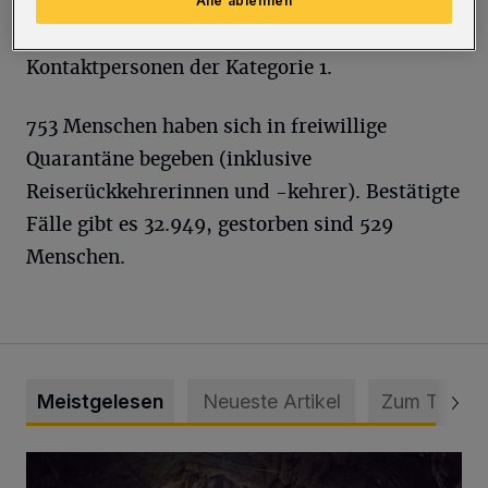
Quarantäne angeordnet), 567
Alle ablehnen
Haushaltsangehörige sowie 245 sonstige
Kontaktpersonen der Kategorie 1.
753 Menschen haben sich in freiwillige
Quarantäne begeben (inklusive
Reiserückkehrerinnen und -kehrer). Bestätigte
Fälle gibt es 32.949, gestorben sind 529
Menschen.
Meistgelesen
Neueste Artikel
Zum Thema
Tief hinein in die Wuppertaler Unterwelt