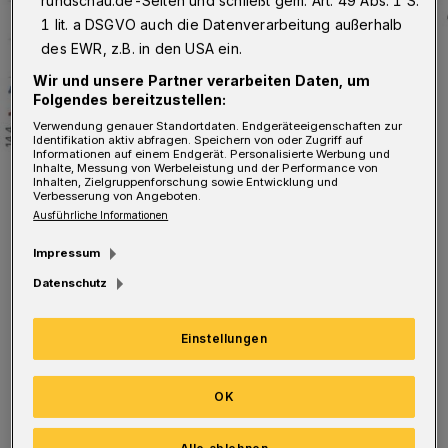
rundschau.de-Seiten und schließt gem. Art. 49 Abs. 1 S.
1 lit. a DSGVO auch die Datenverarbeitung außerhalb
des EWR, z.B. in den USA ein.
Wir und unsere Partner verarbeiten Daten, um
Folgendes bereitzustellen:
Verwendung genauer Standortdaten. Endgeräteeigenschaften zur
Identifikation aktiv abfragen. Speichern von oder Zugriff auf
Informationen auf einem Endgerät. Personalisierte Werbung und
Inhalte, Messung von Werbeleistung und der Performance von
Der Verlauf der Corona-Fälle in Wuppertal.
Inhalten, Zielgruppenforschung sowie Entwicklung und
Verbesserung von Angeboten.
Foto: Rundschau
Ausführliche Informationen
Impressum
Datenschutz
Aktuell befinden sich 3.562 Menschen in
Einstellungen
Quarantäne. Davon sind 1.997 Infizierte
(Hinweis: In einigen Fällen, z B. während
OK
einer Isolierung im Krankenhaus, wird keine