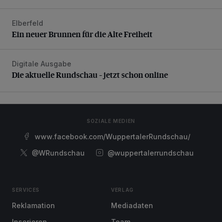
Elberfeld
Ein neuer Brunnen für die Alte Freiheit
Ein neuer Brunnen für die Alte Freiheit
Digitale Ausgabe
Die aktuelle Rundschau – jetzt schon online
Die aktuelle Rundschau – jetzt schon online
SOZIALE MEDIEN
www.facebook.com/WuppertalerRundschau/
@WRundschau
@wuppertalerrundschau
SERVICES
VERLAG
Reklamation
Mediadaten
Inserieren
Team