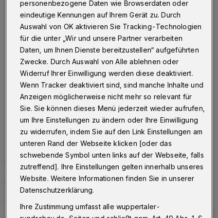
302,54
personenbezogene Daten wie Browserdaten oder
eindeutige Kennungen auf Ihrem Gerät zu. Durch
Wuppertal
·
Am Montag (20. Dezember 2021) um 10
Auswahl von OK aktivieren Sie Tracking-Technologien
Uhr hat die Stadt Wuppertal insgesamt 2.151 Personen
für die unter „Wir und unsere Partner verarbeiten
gemeldet, die aktuell mit dem Corona-Virus infiziert
Daten, um Ihnen Dienste bereitzustellen“ aufgeführten
sind. Der Inzidenzwert liegt bei 302,54, die Zahl der
Zwecke. Durch Auswahl von Alle ablehnen oder
Neuinfektionen in den vergangenen sieben Tagen bei
Widerruf Ihrer Einwilligung werden diese deaktiviert.
1.074.
Wenn Tracker deaktiviert sind, sind manche Inhalte und
Anzeigen möglicherweise nicht mehr so relevant für
Sie. Sie können dieses Menü jederzeit wieder aufrufen,
20.12.2021 , 10:20 Uhr
Eine Minute Lesezeit
um Ihre Einstellungen zu ändern oder Ihre Einwilligung
zu widerrufen, indem Sie auf den Link Einstellungen am
unteren Rand der Webseite klicken [oder das
schwebende Symbol unten links auf der Webseite, falls
zutreffend]. Ihre Einstellungen gelten innerhalb unseres
Website. Weitere Informationen finden Sie in unserer
Datenschutzerklärung.
Ihre Zustimmung umfasst alle wuppertaler-