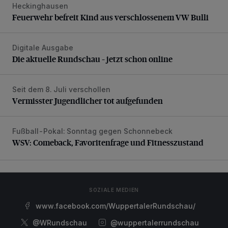
Heckinghausen
Feuerwehr befreit Kind aus verschlossenem VW Bulli
Feuerwehr befreit Kind aus verschlossenem VW Bulli
Digitale Ausgabe
Die aktuelle Rundschau – jetzt schon online
Die aktuelle Rundschau – jetzt schon online
Seit dem 8. Juli verschollen
Vermisster Jugendlicher tot aufgefunden
Vermisster Jugendlicher tot aufgefunden
Fußball-Pokal: Sonntag gegen Schonnebeck
WSV: Comeback, Favoritenfrage und Fitnesszustand
WSV: Comeback, Favoritenfrage und Fitnesszustand
SOZIALE MEDIEN
www.facebook.com/WuppertalerRundschau/
@WRundschau
@wuppertalerrundschau