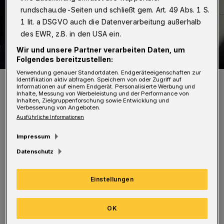
rundschau.de-Seiten und schließt gem. Art. 49 Abs. 1 S.
1 lit. a DSGVO auch die Datenverarbeitung außerhalb
des EWR, z.B. in den USA ein.
Wir und unsere Partner verarbeiten Daten, um
Folgendes bereitzustellen:
Verwendung genauer Standortdaten. Endgeräteeigenschaften zur
Im Pavillon am Döppersberg wird ebenfalls geimpft.
Identifikation aktiv abfragen. Speichern von oder Zugriff auf
Informationen auf einem Endgerät. Personalisierte Werbung und
Foto: Christoph Petersen
Inhalte, Messung von Werbeleistung und der Performance von
Inhalten, Zielgruppenforschung sowie Entwicklung und
Verbesserung von Angeboten.
Ausführliche Informationen
Impressum
Datenschutz
Das hat das Landesgesundheitsministerium
mit einem aktuellen Erlass geändert. Es trage
Einstellungen
„damit dem großen Bedarf nach der
Auffrischungsimpfung auch unter
OK
Jugendlichen Rechnung“, so die Stadt.