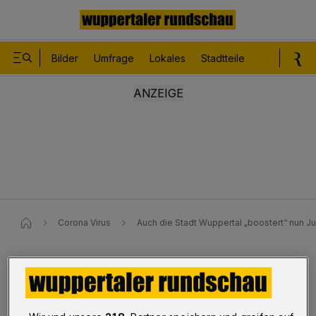
Bilder
Umfrage
Lokales
Stadtteile
Sport
Le
Corona Virus
Auch die Stadt Wuppertal „boostert“ nun J
Corona-Pandemie
Auch die Stadt „boostert“ nun