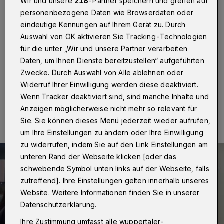
Jugendliche
Wir und unsere
218
-Partner speichern und greifen auf
personenbezogene Daten wie Browserdaten oder
eindeutige Kennungen auf Ihrem Gerät zu. Durch
Wuppertal
·
Die Stadt Wuppertal bietet ab sofort auch
Jugendlichen zwischen 12 und 17 Jahren die Booster-
Auswahl von OK aktivieren Sie Tracking-Technologien
Impfung in ihren Zentren an. Bisher konnten sie sich in
für die unter „Wir und unsere Partner verarbeiten
NRW nur in Arztpraxen ihre dritte Impfung abholen.
Daten, um Ihnen Dienste bereitzustellen“ aufgeführten
Zwecke. Durch Auswahl von Alle ablehnen oder
Widerruf Ihrer Einwilligung werden diese deaktiviert.
Wenn Tracker deaktiviert sind, sind manche Inhalte und
02.01.2022 , 14:02 Uhr
Eine Minute Lesezeit
Anzeigen möglicherweise nicht mehr so relevant für
Sie. Sie können dieses Menü jederzeit wieder aufrufen,
um Ihre Einstellungen zu ändern oder Ihre Einwilligung
zu widerrufen, indem Sie auf den Link Einstellungen am
unteren Rand der Webseite klicken [oder das
schwebende Symbol unten links auf der Webseite, falls
zutreffend]. Ihre Einstellungen gelten innerhalb unseres
Website. Weitere Informationen finden Sie in unserer
Datenschutzerklärung.
Ihre Zustimmung umfasst alle wuppertaler-