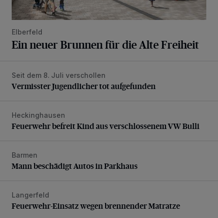
Elberfeld
Ein neuer Brunnen für die Alte Freiheit
Seit dem 8. Juli verschollen
Vermisster Jugendlicher tot aufgefunden
Vermisster Jugendlicher tot aufgefunden
Heckinghausen
Feuerwehr befreit Kind aus verschlossenem VW Bulli
Feuerwehr befreit Kind aus verschlossenem VW Bulli
Barmen
Mann beschädigt Autos in Parkhaus
Mann beschädigt Autos in Parkhaus
Langerfeld
Feuerwehr-Einsatz wegen brennender Matratze
Feuerwehr-Einsatz wegen brennender Matratze