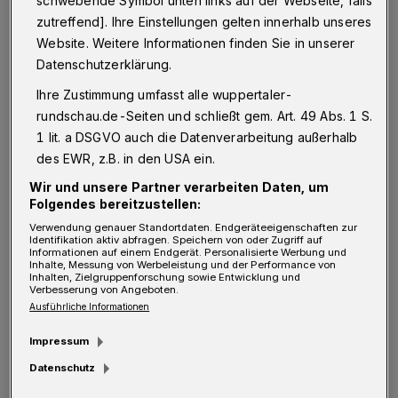
schwebende Symbol unten links auf der Webseite, falls
Ja, alle Impfstoffe, die aktuell in Deutschland
zutreffend]. Ihre Einstellungen gelten innerhalb unseres
zur Verfügung stehen, schützen nach
Website. Weitere Informationen finden Sie in unserer
derzeitigen Erkenntnissen sehr gut vor einem
Datenschutzerklärung.
schweren Krankheitsverlauf. Die Wirksamkeit
Ihre Zustimmung umfasst alle wuppertaler-
der Impfstoffe gegen Virusvarianten wird
rundschau.de-Seiten und schließt gem. Art. 49 Abs. 1 S.
1 lit. a DSGVO auch die Datenverarbeitung außerhalb
kontinuierlich überprüft – so auch gegen
des EWR, z.B. in den USA ein.
Omikron. Die Hersteller planen verschiedene
Wir und unsere Partner verarbeiten Daten, um
Anpassungen, die – falls es notwendig sein
Folgendes bereitzustellen:
sollte – besser vor neuen Virusvarianten
Verwendung genauer Standortdaten. Endgeräteeigenschaften zur
Identifikation aktiv abfragen. Speichern von oder Zugriff auf
schützen können.
Informationen auf einem Endgerät. Personalisierte Werbung und
Inhalte, Messung von Werbeleistung und der Performance von
Inhalten, Zielgruppenforschung sowie Entwicklung und
Warum ist auf einmal eine Booster-Impfung
Verbesserung von Angeboten.
nötig?
Ausführliche Informationen
Impressum
Auffrischimpfungen – auch Booster-
Datenschutz
Impfungen genannt – dienen generell dazu,