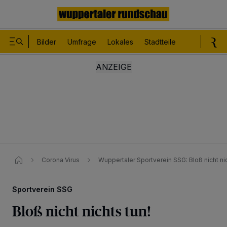
Bilder
Umfrage
Lokales
Stadtteile
Sport
Le
Corona Virus
Wuppertaler Sportverein SSG: Bloß nicht nic
Sportverein SSG
Bloß nicht nichts tun!