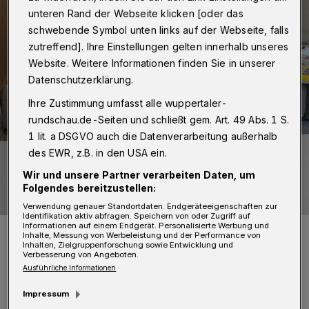
unteren Rand der Webseite klicken [oder das
schwebende Symbol unten links auf der Webseite, falls
zutreffend]. Ihre Einstellungen gelten innerhalb unseres
Website. Weitere Informationen finden Sie in unserer
Datenschutzerklärung.
Ihre Zustimmung umfasst alle wuppertaler-
rundschau.de-Seiten und schließt gem. Art. 49 Abs. 1 S.
1 lit. a DSGVO auch die Datenverarbeitung außerhalb
des EWR, z.B. in den USA ein.
Wir und unsere Partner verarbeiten Daten, um
Folgendes bereitzustellen:
Verwendung genauer Standortdaten. Endgeräteeigenschaften zur
Identifikation aktiv abfragen. Speichern von oder Zugriff auf
Informationen auf einem Endgerät. Personalisierte Werbung und
Die vierjährige Julia, die in der SSG aktiv ist, aber zurzeit zu Hause
Inhalte, Messung von Werbeleistung und der Performance von
bleiben muss, hat auf der Kinderseite des Sportvereins zu Ostern
Inhalten, Zielgruppenforschung sowie Entwicklung und
selbstgebastelte Eierbecher präsentiert.
Verbesserung von Angeboten.
Foto: SSG Wuppertal
Ausführliche Informationen
Impressum