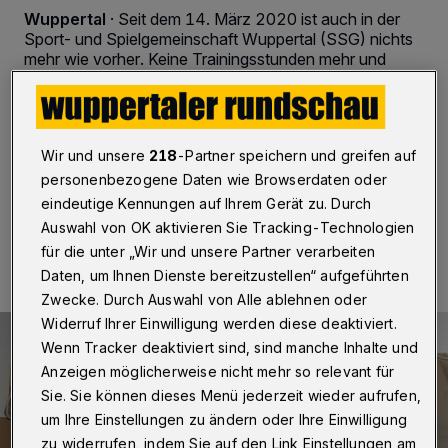
Wuppertal
·
Seit dem 14. März 2020 ist auch in der
Sport‐ und Spielgemeinschaft Wuppertal (SSG) nichts
mehr wie vorher. Keine Trainingsstunden mehr und
damit auch keine Treffen der liebgewordenen
Mitstreiter(innen). Selbst die lockeren Zusammenkünfte
oder andere außerhäuslichen Aktivitäten mit Menschen
sind nicht mehr möglich.
Wir und unsere
218
-Partner speichern und greifen auf
personenbezogene Daten wie Browserdaten oder
eindeutige Kennungen auf Ihrem Gerät zu. Durch
15.04.2020 , 19:00 Uhr
2 Minuten Lesezeit
Auswahl von OK aktivieren Sie Tracking-Technologien
für die unter „Wir und unsere Partner verarbeiten
Daten, um Ihnen Dienste bereitzustellen“ aufgeführten
Zwecke. Durch Auswahl von Alle ablehnen oder
Widerruf Ihrer Einwilligung werden diese deaktiviert.
Wenn Tracker deaktiviert sind, sind manche Inhalte und
Anzeigen möglicherweise nicht mehr so relevant für
Sie. Sie können dieses Menü jederzeit wieder aufrufen,
um Ihre Einstellungen zu ändern oder Ihre Einwilligung
zu widerrufen, indem Sie auf den Link Einstellungen am