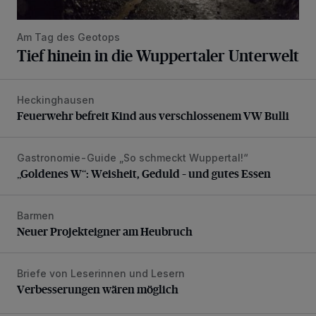
Am Tag des Geotops
Tief hinein in die Wuppertaler Unterwelt
Heckinghausen
Feuerwehr befreit Kind aus verschlossenem VW Bulli
Feuerwehr befreit Kind aus verschlossenem VW Bulli
Gastronomie-Guide „So schmeckt Wuppertal!“
„Goldenes W“: Weisheit, Geduld – und gutes Essen
„Goldenes W“: Weisheit, Geduld – und gutes Essen
Barmen
Neuer Projekteigner am Heubruch
Neuer Projekteigner am Heubruch
Briefe von Leserinnen und Lesern
Verbesserungen wären möglich
Verbesserungen wären möglich