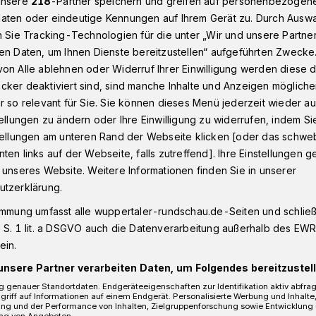
unsere
218
-Partner speichern und greifen auf personenbezogen
aten oder eindeutige Kennungen auf Ihrem Gerät zu. Durch Ausw
n Sie Tracking-Technologien für die unter „Wir und unsere Partne
en Daten, um Ihnen Dienste bereitzustellen“ aufgeführten Zwecke
r Inzidenzwert nun bei 272,688
on Alle ablehnen oder Widerruf Ihrer Einwilligung werden diese de
cker deaktiviert sind, sind manche Inhalte und Anzeigen möglich
r so relevant für Sie. Sie können dieses Menü jederzeit wieder au
tag, 22. September 2022
tellungen zu ändern oder Ihre Einwilligung zu widerrufen, indem Si
 Inzidenzwert nun
stellungen am unteren Rand der Webseite klicken [oder das schw
ten links auf der Webseite, falls zutreffend]. Ihre Einstellungen g
 unseres Website. Weitere Informationen finden Sie in unserer
utzerklärung.
immung umfasst alle wuppertaler-rundschau.de-Seiten und schließt
 S. 1 lit. a DSGVO auch die Datenverarbeitung außerhalb des EWR, 
 (22. September 2022) um 18:05 Uhr hat
ein.
amt 1.128 Personen gemeldet, die aktuell
unsere Partner verarbeiten Daten, um Folgendes bereitzustell
rt sind. Der Inzidenzwert liegt bei 272,68,
 genauer Standortdaten. Endgeräteeigenschaften zur Identifikation aktiv abfra
n in den vergangenen sieben Tagen bei
griff auf Informationen auf einem Endgerät. Personalisierte Werbung und Inhalt
ung und der Performance von Inhalten, Zielgruppenforschung sowie Entwicklung
ng von Angeboten.