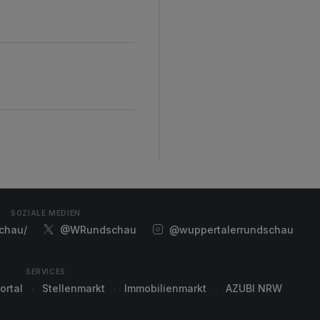
d
SOZIALE MEDIEN
chau/
@WRundschau
@wuppertalerrundschau
SERVICES
ortal
Stellenmarkt
Immobilienmarkt
AZUBI NRW