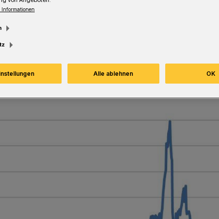
 Informationen
m
Lesezeit
tz
instellungen
Alle ablehnen
OK