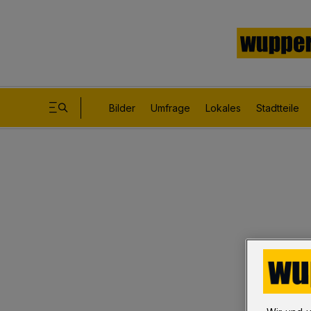
Bilder
Umfrage
Lokales
Stadtteile