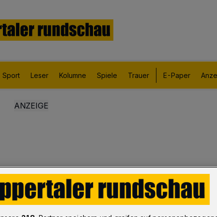
Sport
Leser
Kolumne
Spiele
Trauer
E-Paper
Anze