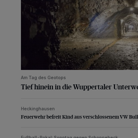
Am Tag des Geotops
Tief hinein in die Wuppertaler Unterwe
Heckinghausen
Feuerwehr befreit Kind aus verschlossenem VW Bulli
Feuerwehr befreit Kind aus verschlossenem VW Bull
Fußball-Pokal: Sonntag gegen Schonnebeck