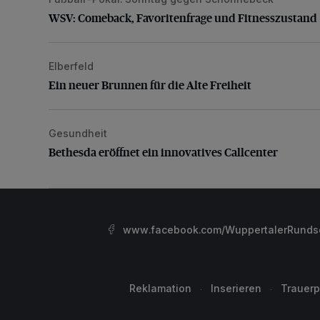
WSV: Comeback, Favoritenfrage und Fitnesszustan
WSV: Comeback, Favoritenfrage und Fitnesszustand
Elberfeld
Ein neuer Brunnen für die Alte Freiheit
Ein neuer Brunnen für die Alte Freiheit
Gesundheit
Bethesda eröffnet ein innovatives Callcenter
Bethesda eröffnet ein innovatives Callcenter
www.facebook.com/WuppertalerRunds
Reklamation
Inserieren
Trauerp