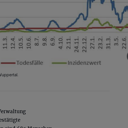
uppertal.
 Verwaltung
stätigte