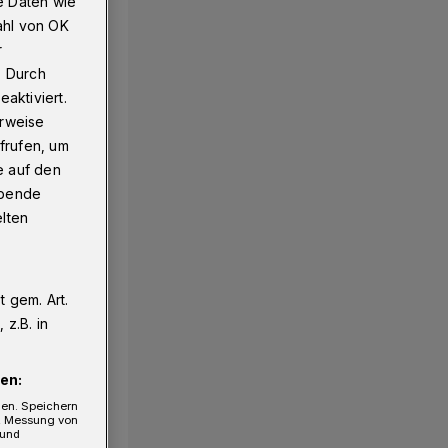
e Daten wie
ahl von OK
r
. Durch
aktiviert.
erweise
frufen, um
e auf den
ebende
elten
 gem. Art.
z.B. in
en:
gen. Speichern
e, Messung von
 und