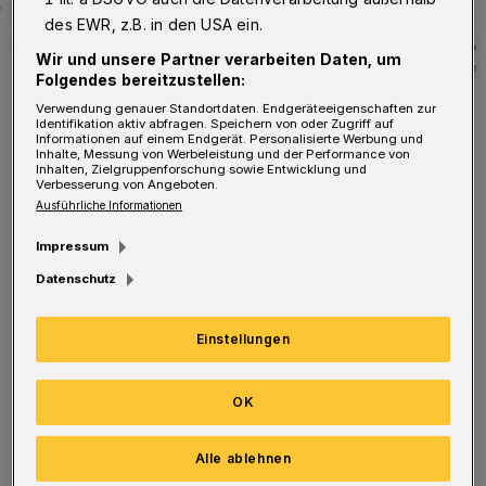
des EWR, z.B. in den USA ein.
Wir und unsere Partner verarbeiten Daten, um
Folgendes bereitzustellen:
Verwendung genauer Standortdaten. Endgeräteeigenschaften zur
Identifikation aktiv abfragen. Speichern von oder Zugriff auf
Informationen auf einem Endgerät. Personalisierte Werbung und
Inhalte, Messung von Werbeleistung und der Performance von
Der Verlauf der Corona-Pandemie in Wuppertal.
Inhalten, Zielgruppenforschung sowie Entwicklung und
Verbesserung von Angeboten.
Foto: Rundschau
Ausführliche Informationen
Impressum
Datenschutz
Neu infiziert haben sich laut Verwaltung am
Einstellungen
Mittwoch 224 Personen. Bestätigte Fälle gibt
es 138.382, gestorben sind 676 Menschen.
OK
Es wird allgemein von einer hohen
Alle ablehnen