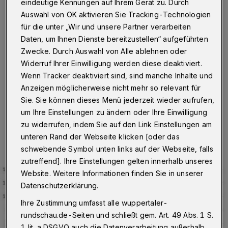
auf 403,1
eindeutige Kennungen auf Ihrem Gerät zu. Durch
Auswahl von OK aktivieren Sie Tracking-Technologien
für die unter „Wir und unsere Partner verarbeiten
Wuppertal
·
Am Donnerstag (25. August 2022) um
17:05 Uhr hat die Stadt Wuppertal insgesamt 1.949
Daten, um Ihnen Dienste bereitzustellen“ aufgeführten
Personen gemeldet, die aktuell mit dem Corona-Virus
Zwecke. Durch Auswahl von Alle ablehnen oder
infiziert sind. Der Inzidenzwert liegt bei 403,1, die Zahl
Widerruf Ihrer Einwilligung werden diese deaktiviert.
der Neuinfektionen in den vergangenen sieben Tagen
Wenn Tracker deaktiviert sind, sind manche Inhalte und
bei 1.431.
Anzeigen möglicherweise nicht mehr so relevant für
Sie. Sie können dieses Menü jederzeit wieder aufrufen,
um Ihre Einstellungen zu ändern oder Ihre Einwilligung
25.08.2022 , 17:10 Uhr
Eine Minute Lesezeit
zu widerrufen, indem Sie auf den Link Einstellungen am
unteren Rand der Webseite klicken [oder das
schwebende Symbol unten links auf der Webseite, falls
zutreffend]. Ihre Einstellungen gelten innerhalb unseres
Website. Weitere Informationen finden Sie in unserer
Datenschutzerklärung.
Ihre Zustimmung umfasst alle wuppertaler-
rundschau.de-Seiten und schließt gem. Art. 49 Abs. 1 S.
1 lit. a DSGVO auch die Datenverarbeitung außerhalb