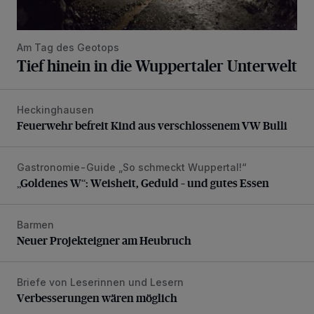
Am Tag des Geotops
Tief hinein in die Wuppertaler Unterwelt
Heckinghausen
Feuerwehr befreit Kind aus verschlossenem VW Bulli
Feuerwehr befreit Kind aus verschlossenem VW Bulli
Gastronomie-Guide „So schmeckt Wuppertal!“
„Goldenes W“: Weisheit, Geduld – und gutes Essen
„Goldenes W“: Weisheit, Geduld – und gutes Essen
Barmen
Neuer Projekteigner am Heubruch
Neuer Projekteigner am Heubruch
Briefe von Leserinnen und Lesern
Verbesserungen wären möglich
Verbesserungen wären möglich